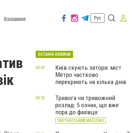
Рус
Оголошення
ОСТАННІ НОВИНИ
атив
Київ скують затори: міст
09:47
Метро частково
вік
перекриють на кілька днів
Тривога чи тривожний
09:30
розлад: 5 ознак, що вже
пора до фахівця
ПАРТНЕРСЬКИЙ МАТЕРІАЛ