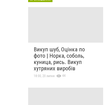
Викуп шуб, Оцінка по
фото | Норка, соболь,
куница, рись. Викуп
хутряних виробів
44
18:00, 20 липня