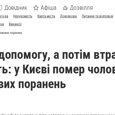
Довідник
Афіша
Дозвілля
огода
Нерухомість
Карта міста
Довідкова
Питання та відповіді
.ua
Вакансії
 ножових поранень
 допомогу, а потім втр
ь: у Києві помер чоло
вих поранень