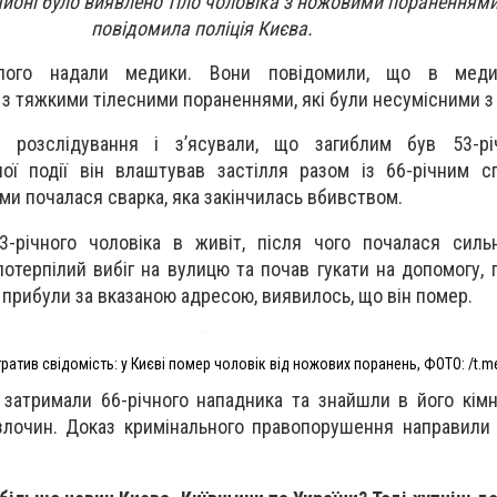
йоні було виявлено тіло чоловіка з ножовими пораненнями
повідомила поліція Києва.
блого надали медики. Вони повідомили, що в меди
а з тяжкими тілесними пораненнями, які були несумісними з
и розслідування і з’ясували, що загиблим був 53-рі
ної події він влаштував застілля разом із 66-річним 
ими почалася сварка, яка закінчилась вбивством.
-річного чоловіка в живіт, після чого почалася сильн
отерпілий вибіг на вулицю та почав гукати на допомогу, 
 прибули за вказаною адресою, виявилось, що він помер.
тратив свідомість: у Києві помер чоловік від ножових поранень, ФОТО: /t.m
 затримали 66-річного нападника та знайшли в його кімна
злочин. Доказ кримінального правопорушення направили