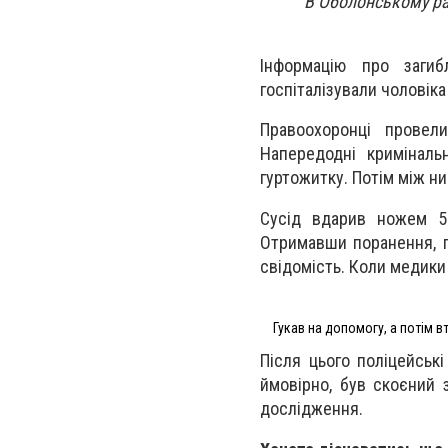
В Оболонському ра
Інформацію про заги
госпіталізували чоловік
Правоохоронці провел
Напередодні криміналь
гуртожитку. Потім між н
Сусід вдарив ножем 53
Отримавши поранення, п
свідомість. Коли медики
Гукав на допомогу, а потім в
Після цього поліцейські
ймовірно, був скоєний 
дослідження.