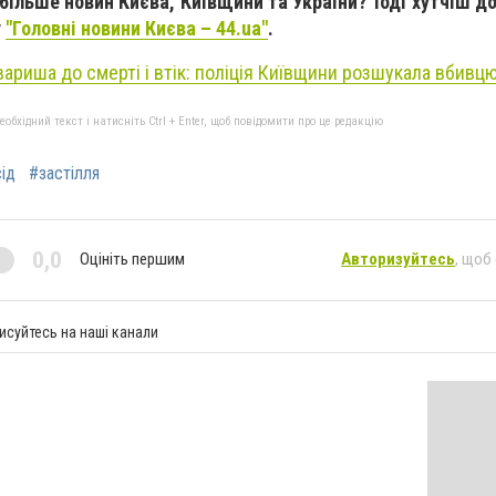
більше новин Києва, Київщини та України? Тоді хутчіш д
у
"Головні новини Києва – 44.ua"
.
ариша до смерті і втік: поліція Київщини розшукала вбивцю,
бхідний текст і натисніть Ctrl + Enter, щоб повідомити про це редакцію
ід
#застілля
0,0
Оцініть першим
Авторизуйтесь
, щоб
исуйтесь на наші канали