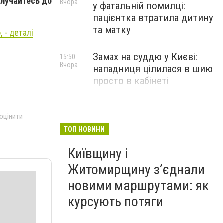
олучайтесь до
Вчора
у фатальній помилці:
пацієнтка втратила дитину
та матку
 - деталі
Замах на суддю у Києві:
15:50
Вчора
нападниця цілилася в шию
просто в кабінеті
 оцінити
ТОП НОВИНИ
Київщину і
Житомирщину з’єднали
новими маршрутами: як
курсують потяги