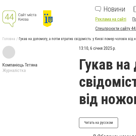
Новини
Реклама на сайті
П
Спецпроєкти сайту 44
Головна
Гукав на допомогу, а потім втратив свідомість: у Києві помер чоловік від
13:10, 6 січня 2025 р.
Гукав на
Компанієць Тетяна
Журналістка
свідоміст
від ножо
Читать на русском