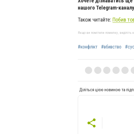
Хочете дізнаватись ще 
нашого Telegram-канал
Також читайте:
Побив тов
Якщо ви помітили помилку, виділіть нео
#конфлікт
#вбивство
#сус
Діліться цією новиною та підп