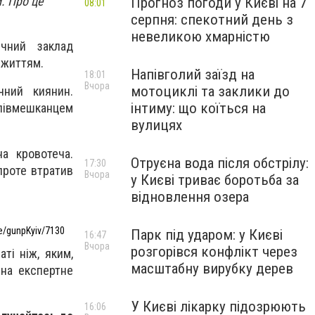
. Про це
Прогноз погоди у Києві на 7
08:01
серпня: спекотний день з
невеликою хмарністю
чний заклад
 життям.
Напівголий заїзд на
18:01
Вчора
мотоциклі та заклики до
чний киянин.
інтиму: що коїться на
співмешканцем
вулицях
а кровотеча.
Отруєна вода після обстрілу:
17:30
проте втратив
Вчора
у Києві триває боротьба за
відновлення озера
e/gunpKyiv/7130
Парк під ударом: у Києві
16:47
Вчора
розгорівся конфлікт через
ті ніж, яким,
масштабну вирубку дерев
 на експертне
У Києві лікарку підозрюють
16:06