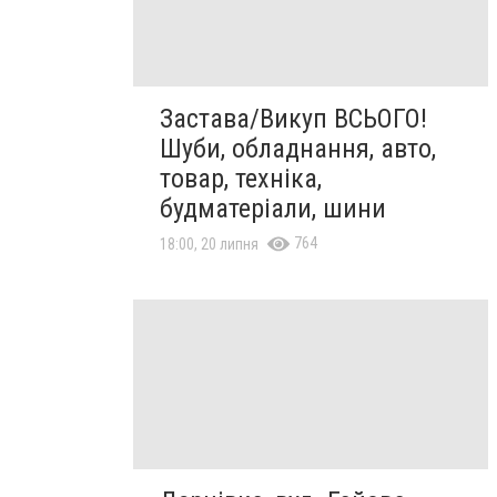
Застава/Викуп ВСЬОГО!
Шуби, обладнання, авто,
товар, техніка,
будматеріали, шини
764
18:00, 20 липня