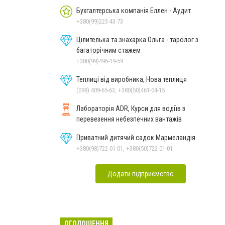
Бухгалтерська компанія Еллен - Аудит
+380(99)223-43-73
Цілителька та знахарка Ольга - таролог з
багаторічним стажем
+380(99)496-19-59
Теплиці від виробника, Нова теплиця
(098) 409-65-63, +380(50)461-04-15
Лабораторія ADR, Курси для водіїв з
перевезення небезпечних вантажів
Приватний дитячий садок Мармеландія
+380(98)722-01-01, +380(50)722-01-01
Додати підприємство
ОГОЛОШЕННЯ