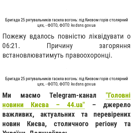
Бригада 25 рятувальників гасила вогонь: під Києвом горів столярний
цех, - ФОТО, ФОТО: kv.dsns.gov.ua
Пожежу вдалось повністю ліквідувати о
06:21. Причину загоряння
встановлюватимуть правоохоронці.
Бригада 25 рятувальників гасила вогонь: під Києвом горів столярний
цех, - ФОТО, ФОТО: kv.dsns.gov.ua
Ми маємо Telegram-канал
"Головні
новини Києва – 44.ua"
– джерело
важливих, актуальних та перевірених
новин Києва, столичного регіону та