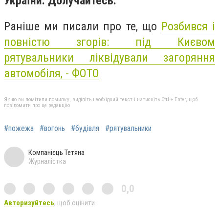
України. Долучайтесь.
Раніше ми писали про те, що
Розбився і
повністю згорів: під Києвом
рятувальники ліквідували загоряння
автомобіля, - ФОТО
Якщо ви помітили помилку, виділіть необхідний текст і натисніть Ctrl + Enter, щоб
повідомити про це редакцію
#пожежа
#вогонь
#будівля
#рятувальники
Компанієць Тетяна
Журналістка
0,0
Авторизуйтесь
, щоб оцінити