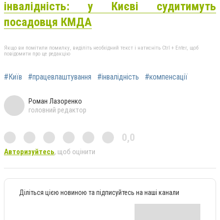
інвалідність: у Києві судитимуть
посадовця КМДА
Якщо ви помітили помилку, виділіть необхідний текст і натисніть Ctrl + Enter, щоб
повідомити про це редакцію
#Київ
#працевлаштування
#інвалідність
#компенсації
Роман Лазоренко
головний редактор
0,0
Авторизуйтесь
, щоб оцінити
Діліться цією новиною та підписуйтесь на наші канали