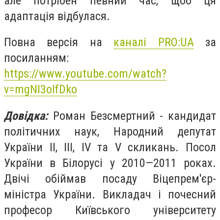
але потрібен певний час, щоб ця
адаптація відбулася.
Повна версія на
каналі PRO:UA
за
посиланням:
https://www.youtube.com/watch?
v=mgNI3oIfDko
Довідка:
Роман Безсмертний - кандидат
політичних наук, Народний депутат
України ІІ, ІІІ, IV та V скликань. Посол
України в Білорусі у 2010—2011 роках.
Двічі обіймав посаду Віцепрем'єр-
міністра України. Викладач і почесний
професор Київського університету