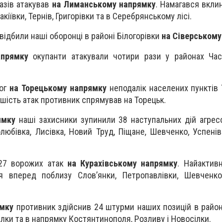
азів атакував
на Лиманському напрямку
. Намагався вкли
кіївки, Тернів, Григорівки та в Серебрянському лісі.
ідбили наші оборонці в районі Білогорівки
на Сіверському
апрямку
окупанти атакували чотири рази у районах Час
рог
на Торецькому напрямку
неподалік населених пунктів 
ьшість атак противник спрямував на Торецьк.
ямку
наші захисники зупинили 38 наступальних дій агрес
любівка, Лисівка, Новий Труд, Піщане, Шевченко, Успенів
 27 ворожих атак
на Курахівському напрямку
. Найактив
я вперед поблизу Слов’янки, Петропавлівки, Шевченко
ямку
противник здійснив 24 штурми наших позицій в район
ілки та в напрямку Костянтинополя, Розливу і Новосілки.