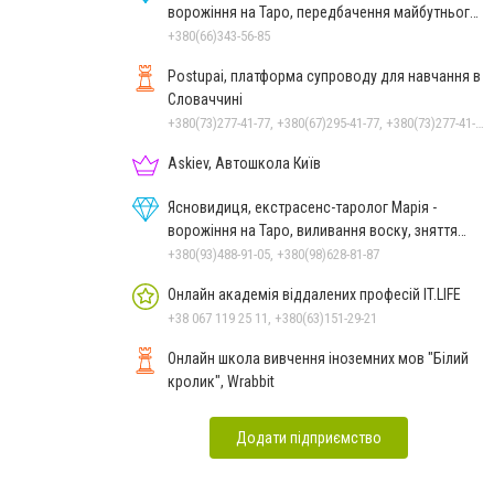
ворожіння на Таро, передбачення майбутнього,
зняття порчі
+380(66)343-56-85
Postupai, платформа супроводу для навчання в
Словаччині
+380(73)277-41-77, +380(67)295-41-77, +380(73)277-41-77
Askiev, Автошкола Київ
Ясновидиця, екстрасенс-таролог Марія -
ворожіння на Таро, виливання воску, зняття
порчі, постановка
+380(93)488-91-05, +380(98)628-81-87
Онлайн академія віддалених професій IT.LIFE
+38 067 119 25 11, +380(63)151-29-21
Онлайн школа вивчення іноземних мов "Білий
кролик", Wrabbit
Додати підприємство