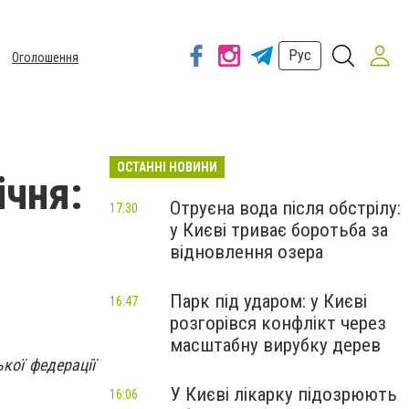
Рус
Оголошення
ОСТАННІ НОВИНИ
ічня:
Отруєна вода після обстрілу:
17:30
у Києві триває боротьба за
відновлення озера
Парк під ударом: у Києві
16:47
розгорівся конфлікт через
масштабну вирубку дерев
кої федерації
У Києві лікарку підозрюють
16:06