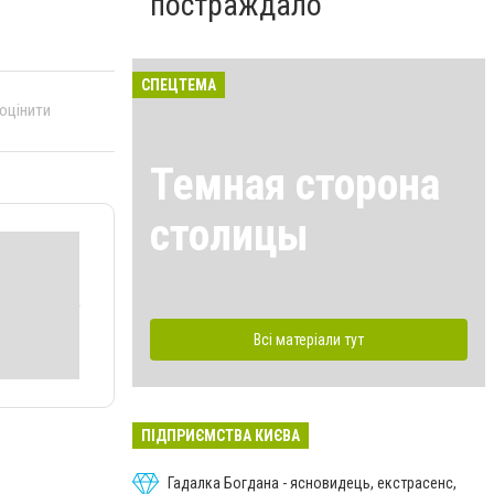
постраждало
СПЕЦТЕМА
 оцінити
Темная сторона
столицы
Всі матеріали тут
ПІДПРИЄМСТВА КИЄВА
Гадалка Богдана - ясновидець, екстрасенс,