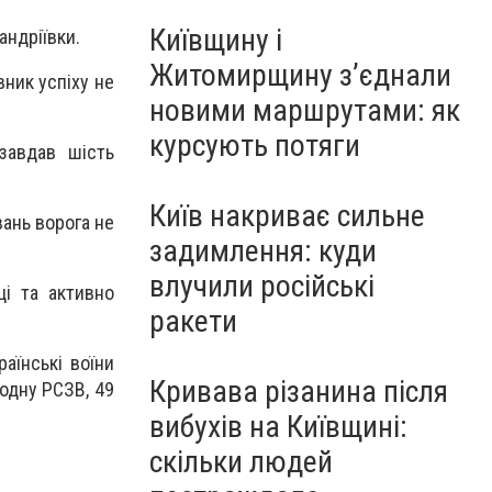
Київщину і
андріївки.
Житомирщину з’єднали
вник успіху не
новими маршрутами: як
курсують потяги
завдав шість
Київ накриває сильне
ань ворога не
задимлення: куди
влучили російські
ці та активно
ракети
аїнські воїни
Кривава різанина після
одну РСЗВ, 49
вибухів на Київщині:
скільки людей