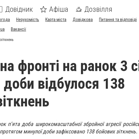
Довідник
Афіша
Дозвілля
огода
Нерухомість
Карта міста
Довідкова
Питання та відповіді
.ua
Вакансії
 зіткнень
на фронті на ранок 3 с
 доби відбулося 138
зіткнень
ок п’ята доба широкомасштабної збройної агресії російсь
 протягом минулої доби зафіксовано 138 бойових зіткнень.