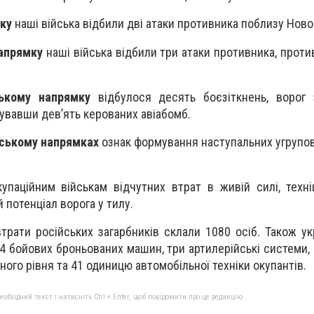
ку
наші війська відбили дві атаки противника поблизу Ново
апрямку
наші війська відбили три атаки противника, проти
ькому напрямку
відбулося десять боєзіткнень, ворог 
сувавши дев’ять керованих авіабомб.
іському напрямках
ознак формування наступальних угрупов
упаційним військам відчутних втрат в живій силі, техні
 потенціал ворога у тилу.
трати російських загарбників склали 1080 осіб. Також укр
4 бойових броньованих машин, три артилерійські системи, 
ого рівня та 41 одиницю автомобільної техніки окупантів.
бхідний текст і натисніть Ctrl + Enter, щоб повідомити про це редакцію