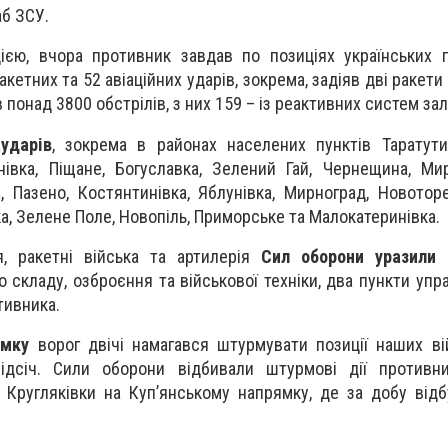
аб ЗСУ.
єю, вчора противник завдав по позиціях українських п
кетних та 52 авіаційних ударів, зокрема, задіяв дві ракети
в понад 3800 обстрілів, з них 159 – із реактивних систем за
ударів
, зокрема в районах населених пунктів Таратути
анівка, Піщане, Богуславка, Зелений Гай, Чернещина, Мир
, Пазено, Костянтинівка, Яблунівка, Мирноград, Новоторе
ка, Зелене Поле, Новопіль, Приморське та Малокатеринівка.
я, ракетні війська та артилерія
Сил оборони уразили
п
складу, озброєння та військової техніки, два пункти упра
тивника.
ямку
ворог двічі намагався штурмувати позиції наших ві
ідсіч. Сили оборони відбивали штурмові дії противни
а Кругляківки на Куп’янському напрямку, де за добу від