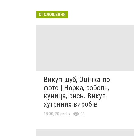
ОГОЛОШЕННЯ
Викуп шуб, Оцінка по
фото | Норка, соболь,
куница, рись. Викуп
хутряних виробів
44
18:00, 20 липня