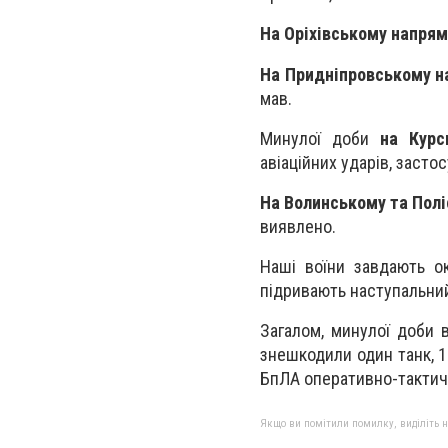
На Оріхівському напрям
На Придніпровському н
мав.
Минулої доби
на Курс
авіаційних ударів, засто
На Волинському та Пол
виявлено.
Наші воїни завдають ок
підривають наступальний
Загалом, минулої доби в
знешкодили один танк, 1
БпЛА оперативно-тактичн
Якщо ви помітили помилку, виділіть нео