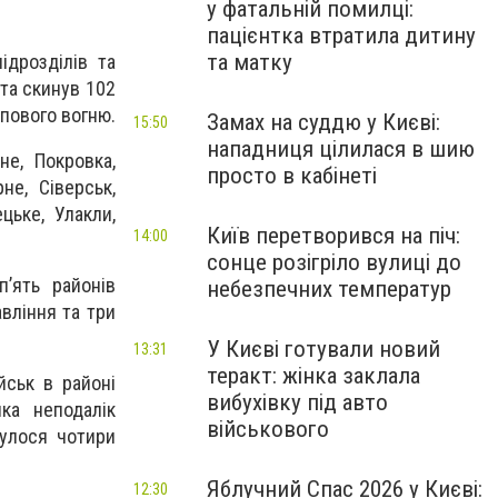
у фатальній помилці:
пацієнтка втратила дитину
та матку
ідрозділів та
 та скинув 102
лпового вогню.
Замах на суддю у Києві:
15:50
нападниця цілилася в шию
не, Покровка,
просто в кабінеті
не, Сіверськ,
цьке, Улакли,
Київ перетворився на піч:
14:00
сонце розігріло вулиці до
’ять районів
небезпечних температур
вління та три
У Києві готували новий
13:31
теракт: жінка заклала
йськ в районі
вибухівку під авто
ка неподалік
військового
булося чотири
Яблучний Спас 2026 у Києві:
12:30