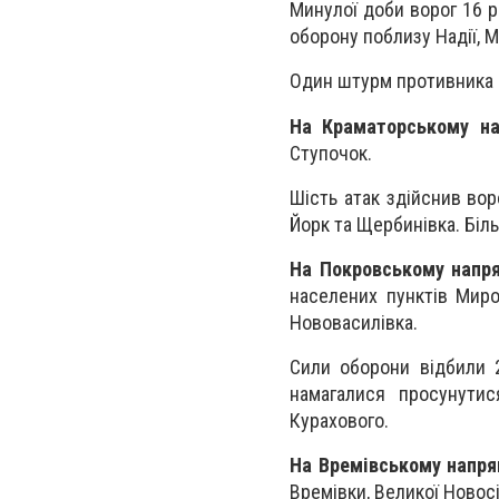
Минулої доби ворог 16 р
оборону поблизу Надії, Ма
Один штурм противника в
На Краматорському н
Ступочок.
Шість атак здійснив во
Йорк та Щербинівка. Біл
На Покровському напр
населених пунктів Миро
Нововасилівка.
Сили оборони відбили
намагалися просунутис
Курахового.
На Времівському напр
Времівки, Великої Новос