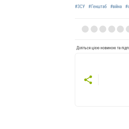
#ЗСУ
#Генштаб
#війна
#
Діліться цією новиною та підп