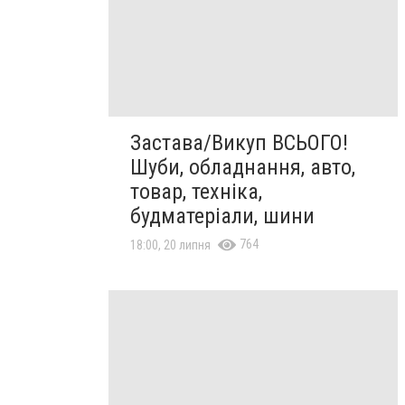
Застава/Викуп ВСЬОГО!
Шуби, обладнання, авто,
товар, техніка,
будматеріали, шини
764
18:00, 20 липня