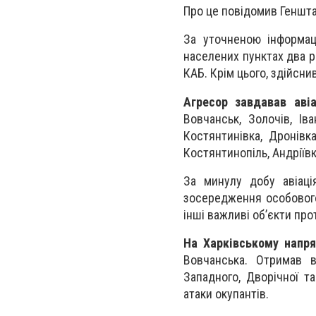
Про це повідомив Геншт
За уточненою інформаці
населених пунктах два ра
КАБ. Крім цього, здійсни
Агресор завдавав авіа
Вовчанськ, Золочів, Ів
Костянтинівка, Дронівка
Костянтинопіль, Андріїв
За минулу добу авіаці
зосередження особового 
інші важливі об’єкти про
На Харківському напр
Вовчанська. Отримав в
Западного, Дворічної т
атаки окупантів.