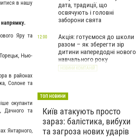
нитися в нашу
дата, традиції, що
освячують і головні
заборони свята
 напрямку.
ового Яру та
Акція: готуємося до школи
12:00
разом – як зберегти зір
дитини напередодні нового
Торецьк, Нью-
навчального року
НОВИНИ КОМПАНІЙ
ора в районах
ка, Солоне та
ТОП НОВИНИ
ніше окупанти
Київ атакують просто
, Дачного та
зараз: балістика, вибухи
та загроза нових ударів
ах Янтарного,