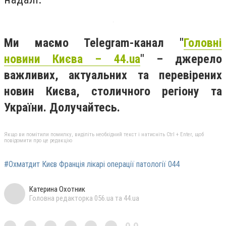
Ми маємо Telegram-канал "
Головні
новини Києва – 44.ua
" – джерело
важливих, актуальних та перевірених
новин Києва, столичного регіону та
України. Долучайтесь.
Якщо ви помітили помилку, виділіть необхідний текст і натисніть Ctrl + Enter, щоб
повідомити про це редакцію
#Охматдит Києв Франція лікарі операції патології 044
Катерина Охотник
Головна редакторка 056.ua та 44.ua