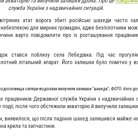
и акваторію та вилучили залишки дрона. Про це
повідоми
служба України з надзвичайних ситуацій.
овітряних атат ворога збиті російські шахеди часто з
є небезпекою для мирних громадян, адже безпілотники мож
причини варто повідомляти про їх розташування працівни
док стався поблизу села Лебедівка. Під час прогуля
лотний літальний апарат. Його залишки було помітно у во
 водосховища сапери-водолази вилучили залишки "шахеда", ФОТО: dsns.go
е працівників Державної служби України з надзвичайних с
е події, після чого обстежили акваторію й вилучили залишк
и, виявилося, що після падіння шахед залишився майже 
на крила та запчастини.