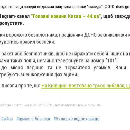
 водосховища сапери-водолази вилучили залишки "шахеда", ФОТО: dsns.go
elegram-канал
"Головні новини Києва – 44.ua"
, щоб завжди
пропустити.
ки ворожого безпілотника, працівники ДСНС закликали жит
муватись правил безпеки:
 ракет або безпілотників, щоб не наражати себе й інших на
ками таких подій, негайно телефонуйте на номер "101".
 до місця падіння та не торкайтеся уламків. Вони
требують знешкодження фахівцями.
 писали про те, що
На Київщині врятовано трьох рибалок, щ
бхідний текст і натисніть Ctrl + Enter, щоб повідомити про це редакцію
#війна
#правила безпеки
#Київське водосховище