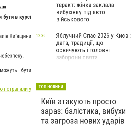
теракт: жінка заклала
v.ua
вибухівку під авто
 бути в курсі
військового
Яблучний Спас 2026 у Києві:
елів Київщини
12:30
дата, традиції, що
освячують і головні
 небезпеку.
заборони свята
 можуть бути
ТОП НОВИНИ
о потрапили у
Київ атакують просто
зараз: балістика, вибухи
та загроза нових ударів