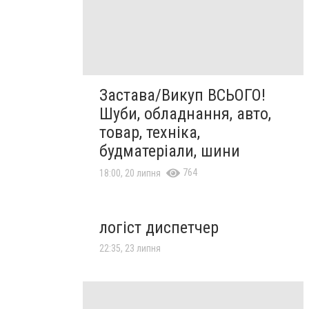
Застава/Викуп ВСЬОГО!
Шуби, обладнання, авто,
товар, техніка,
будматеріали, шини
764
18:00, 20 липня
логіст диспетчер
22:35, 23 липня