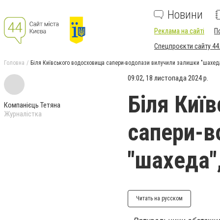
Новини
Реклама на сайті
П
Спецпроєкти сайту 44
Головна
Біля Київського водосховища сапери-водолази вилучили залишки "шахеда
09:02, 18 листопада 2024 р.
Біля Киї
Компанієць Тетяна
Журналістка
сапери-в
"шахеда"
Читать на русском