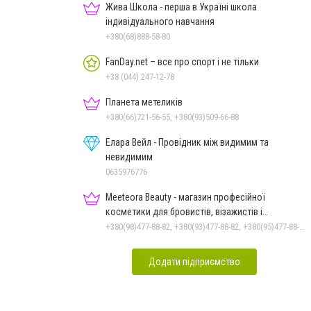
Жива Школа - перша в Україні школа
індивідуального навчання
+380(68)888-58-80
FanDay.net – все про спорт і не тільки
+38 (044) 247-12-78
Планета метеликів
+380(66)721-56-55, +380(93)509-66-88
Елара Вейл - Провідник між видимим та
невидимим
0635976776
Meeteora Beauty - магазин професійної
косметики для бровистів, візажистів і
ламімейкерів
+380(98)477-88-82, +380(93)477-88-82, +380(95)477-88-82
Додати підприємство