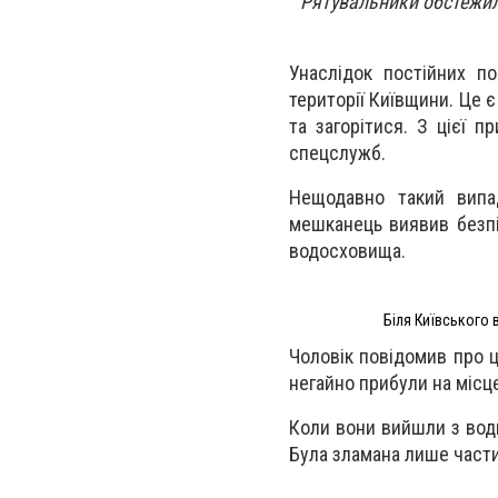
Рятувальники обстежил
Унаслідок постійних п
території Київщини. Це 
та загорітися. З цієї 
спецслужб.
Нещодавно такий випа
мешканець виявив безпі
водосховища.
Біля Київського
Чоловік повідомив про ц
негайно прибули на місц
Коли вони вийшли з вод
Була зламана лише части