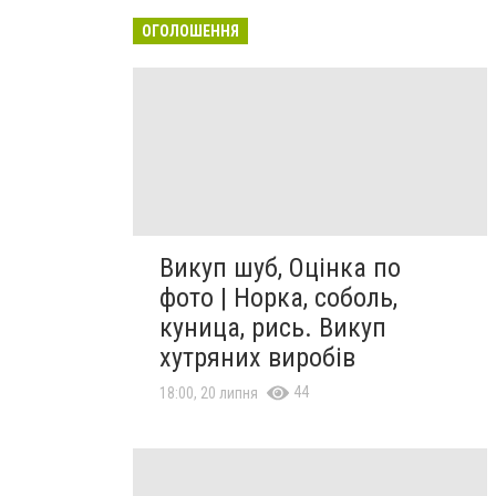
ОГОЛОШЕННЯ
Викуп шуб, Оцінка по
фото | Норка, соболь,
куница, рись. Викуп
хутряних виробів
44
18:00, 20 липня