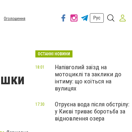
Рус
Оголошення
ОСТАННІ НОВИНИ
Напівголий заїзд на
18:01
мотоциклі та заклики до
ишки
інтиму: що коїться на
вулицях
Отруєна вода після обстрілу:
17:30
у Києві триває боротьба за
відновлення озера