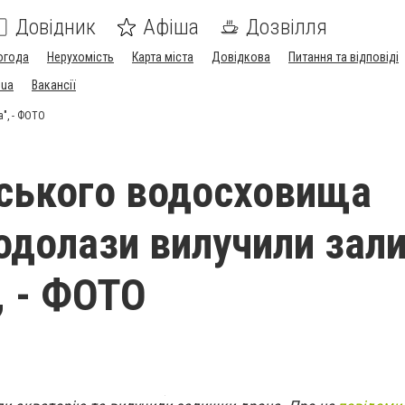
Довідник
Афіша
Дозвілля
огода
Нерухомість
Карта міста
Довідкова
Питання та відповіді
.ua
Вакансії
", - ФОТО
вського водосховища
одолази вилучили зал
, - ФОТО