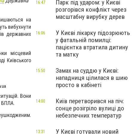
ла
Державна
Парк під ударом: у Києві
16:47
розгорівся конфлікт через
масштабну вирубку дерев
алишаються на
уть вибухнути
У Києві лікарку підозрюють
16:06
ків державних
у фатальній помилці:
пацієнтка втратила дитину
нки місцевий
та матку
ді Київського
Замах на суддю у Києві:
15:50
нападниця цілилася в шию
просто в кабінеті
v.ua
итуацій. Вони
Київ перетворився на піч:
14:00
и БПЛА.
сонце розігріло вулиці до
небезпечних температур
неушкодженим.
У Києві готували новий
13:31