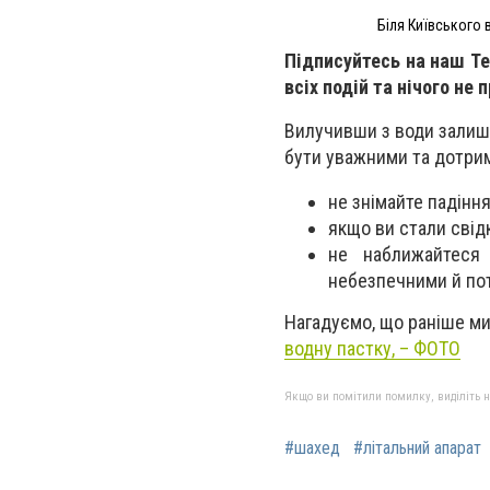
Біля Київського
Підписуйтесь на наш T
всіх подій та нічого не 
Вилучивши з води залиш
бути уважними та дотри
не знімайте падіння
якщо ви стали свід
не наближайтеся
небезпечними й по
Нагадуємо, що раніше ми
водну пастку, – ФОТО
Якщо ви помітили помилку, виділіть нео
#шахед
#літальний апарат