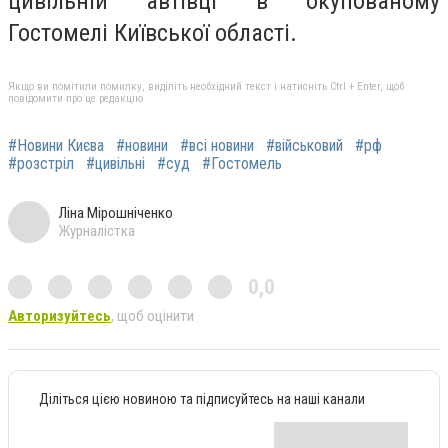
цивільній автівці в окупованому
Гостомелі Київської області.
Якщо ви помітили помилку, виділіть необхідний текст і натисніть Ctrl + Enter, щоб
повідомити про це редакцію
#Новини Києва
#новини
#всі новини
#військовий
#рф
#розстріл
#цивільні
#суд
#Гостомель
Ліна Мірошніченко
Журналістка
0,0
Авторизуйтесь
, щоб оцінити
Діліться цією новиною та підписуйтесь на наші канали