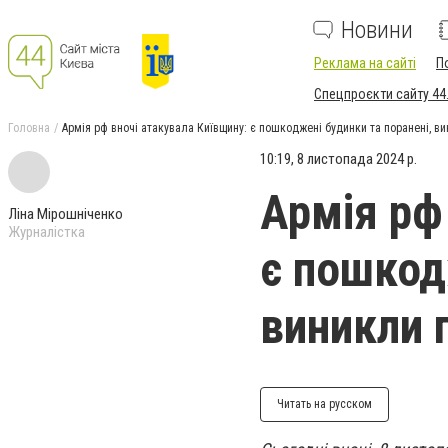
Новини
Реклама на сайті
П
Спецпроєкти сайту 44
Головна
Армія рф вночі атакувала Київщину: є пошкоджені будинки та поранені, в
10:19, 8 листопада 2024 р.
Армія рф
Ліна Мірошніченко
Журналістка
є пошкод
виникли 
Читать на русском