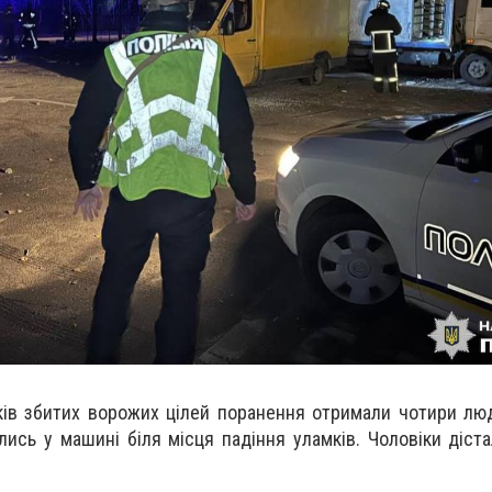
ків збитих ворожих цілей поранення отримали чотири люд
ились у машині біля місця падіння уламків. Чоловіки діст