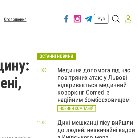
Рус
Оголошення
ОСТАННІ НОВИНИ
щину:
Медична допомога під час
11:00
повітряних атак: у Львові
ені,
відкривається медичний
коворкінг Comed із
надійним бомбосховищем
НОВИНИ КОМПАНІЙ
Дикі мешканці лісу вийшли
11:00
до людей: незвичайні кадри
з Київського моря