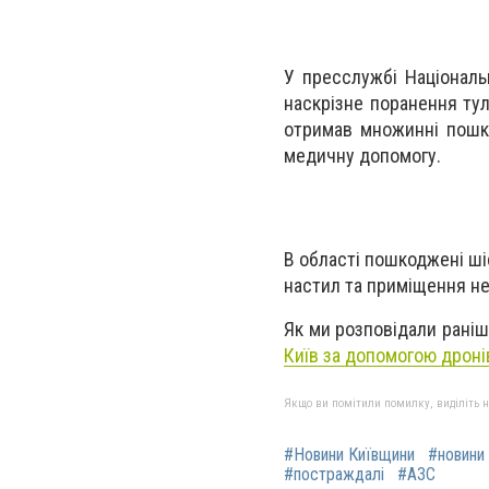
У пресслужбі Національн
наскрізне поранення тул
отримав множинні пошко
медичну допомогу.
В області пошкоджені ші
настил та приміщення не
Як ми розповідали раніш
Київ за допомогою дроні
Якщо ви помітили помилку, виділіть нео
#Новини Київщини
#новини
#постраждалі
#АЗС