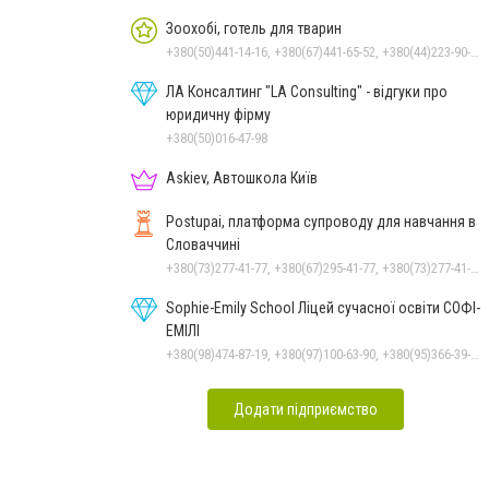
Зоохобі, готель для тварин
+380(50)441-14-16, +380(67)441-65-52, +380(44)223-90-46
ЛА Консалтинг "LA Consulting" - відгуки про
юридичну фірму
+380(50)016-47-98
Askiev, Автошкола Київ
Postupai, платформа супроводу для навчання в
Словаччині
+380(73)277-41-77, +380(67)295-41-77, +380(73)277-41-77
Sophie-Emily School Ліцей сучасної освіти СОФІ-
ЕМІЛІ
+380(98)474-87-19, +380(97)100-63-90, +380(95)366-39-16
Додати підприємство