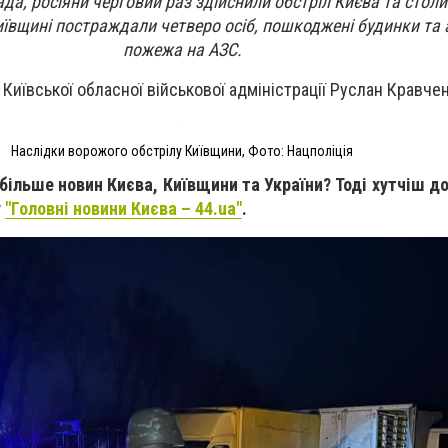
ада, росіяни черговий раз здійснили обстріл Києва та столи
Київщині постраждали четверо осіб, пошкоджені будинки та 
пожежа на АЗС.
Київської обласної військової адміністрації Руслан Кравчен
Наслідки ворожого обстрілу Київщини, Фото: Нацполіція
більше новин Києва, Київщини та України? Тоді хутчіш д
у
"Головні новини Києва – 44.ua"
.