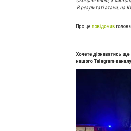
Сьогодні вночі, 8 листоп
В результаті атаки, на 
Про це
повідомив
голова 
Хочете дізнаватись ще 
нашого Telegram-канал