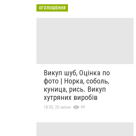
ОГОЛОШЕННЯ
Викуп шуб, Оцінка по
фото | Норка, соболь,
куница, рись. Викуп
хутряних виробів
44
18:00, 20 липня