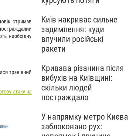
курсують потяги
Київ накриває сильне
ловік отримав
задимлення: куди
 постраждалий
ють необхідну
влучили російські
ракети
Кривава різанина після
лися трав'яний
вибухів на Київщині:
скільки людей
ргову атаку на
постраждало
У напрямку метро Києва
заблоковано рух:
инки