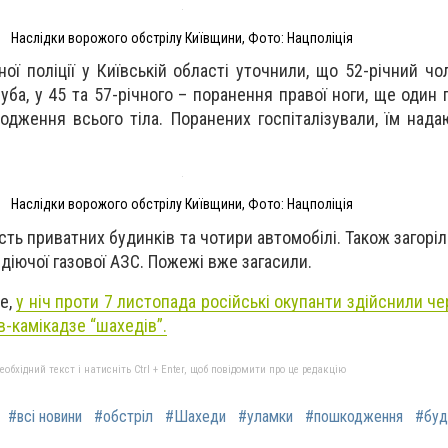
Наслідки ворожого обстрілу Київщини, Фото: Нацполіція
ої поліції у Київській області уточнили, що 52-річний чо
уба, у 45 та 57-річного – поранення правої ноги, ще один
дження всього тіла. Поранених госпіталізували, їм нада
Наслідки ворожого обстрілу Київщини, Фото: Нацполіція
сть приватних будинків та чотири автомобілі. Також загорі
діючої газової АЗС. Пожежі вже загасили.
е,
у ніч проти 7 листопада російські окупанти здійснили че
в-камікадзе “шахедів”.
бхідний текст і натисніть Ctrl + Enter, щоб повідомити про це редакцію
#всі новини
#обстріл
#Шахеди
#уламки
#пошкодження
#буд