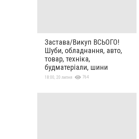
Застава/Викуп ВСЬОГО!
Шуби, обладнання, авто,
товар, техніка,
будматеріали, шини
764
18:00, 20 липня