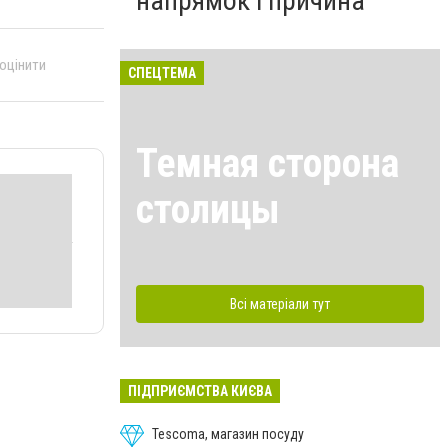
напрямок і причина
 оцінити
СПЕЦТЕМА
Темная сторона
столицы
Всі матеріали тут
ПІДПРИЄМСТВА КИЄВА
Tescoma, магазин посуду