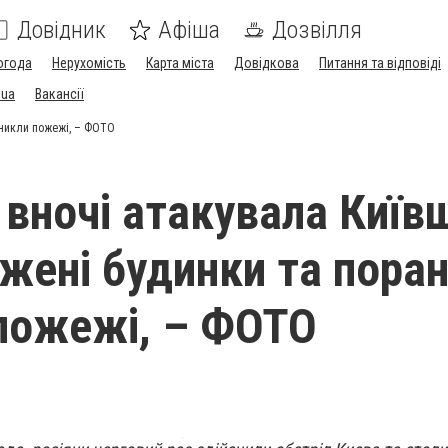
Довідник
Афіша
Дозвілля
огода
Нерухомість
Карта міста
Довідкова
Питання та відповіді
.ua
Вакансії
иникли пожежі, – ФОТО
 вночі атакувала Київ
жені будинки та поран
пожежі, – ФОТО