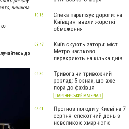
чного регіону.
авто, виникла
Спека паралізує дороги: на
10:15
Київщині ввели жорсткі
ко.
обмеження
Київ скують затори: міст
09:47
Метро частково
олучайтесь до
перекриють на кілька днів
Тривога чи тривожний
09:30
розлад: 5 ознак, що вже
пора до фахівця
ПАРТНЕРСЬКИЙ МАТЕРІАЛ
Прогноз погоди у Києві на 7
08:01
серпня: спекотний день з
невеликою хмарністю