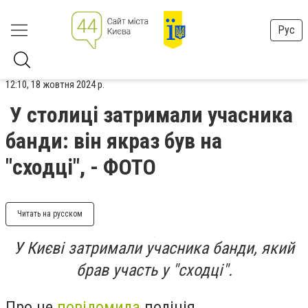
Рус
12:10, 18 жовтня 2024 р.
У столиці затримали учасника
банди: він якраз був на
"сходці", - ФОТО
Читать на русском
У Києві затримали учасника банди, який
брав участь у "сходці".
Про це
повідомила
поліція.