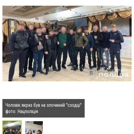
Чоловік якраз був на злочинній "сходці"
фото: Нацполіція