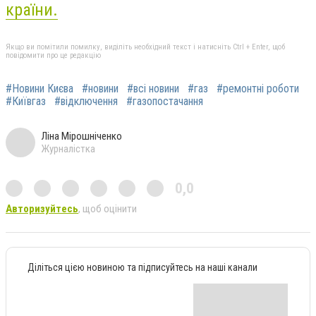
країни.
Якщо ви помітили помилку, виділіть необхідний текст і натисніть Ctrl + Enter, щоб
повідомити про це редакцію
#Новини Києва
#новини
#всі новини
#газ
#ремонтні роботи
#Київгаз
#відключення
#газопостачання
Ліна Мірошніченко
Журналістка
0,0
Авторизуйтесь
, щоб оцінити
Діліться цією новиною та підписуйтесь на наші канали