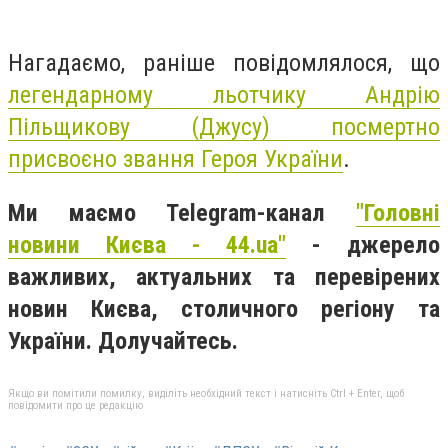
Нагадаємо, раніше повідомлялося, що
легендарному льотчику Андрію
Пільщикову (Джусу) посмертно
присвоєно звання Героя України
.
Ми маємо Telegram-канал
"Головні
новини Києва - 44.ua"
- джерело
важливих, актуальних та перевірених
новин Києва, столичного регіону та
України. Долучайтесь.
Якщо ви помітили помилку, виділіть необхідний текст і натисніть Ctrl + Enter, щоб
повідомити про це редакцію