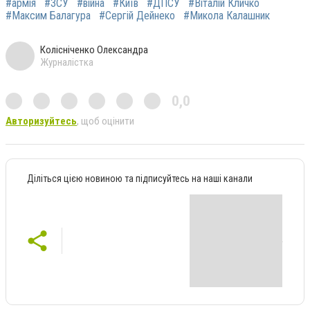
#армія
#ЗСУ
#війна
#Київ
#ДПСУ
#Віталій Кличко
#Максим Балагура
#Сергій Дейнеко
#Микола Калашник
Колісніченко Олександра
Журналістка
0,0
Авторизуйтесь
, щоб оцінити
Діліться цією новиною та підписуйтесь на наші канали