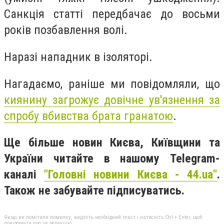
Санкція статті передбачає до восьми
років позбавлення волі.
Наразі нападник в ізоляторі.
Нагадаємо, раніше ми повідомляли, що
киянину загрожує довічне ув'язнення за
спробу вбивства брата гранатою
.
Ще більше новин Києва, Київщини та
України читайте в нашому Telegram-
каналі
"Головні новини Києва - 44.ua"
.
Також не забувайте підписуватись.
Якщо ви помітили помилку, виділіть необхідний текст і натисніть Ctrl + Enter, щоб
повідомити про це редакцію