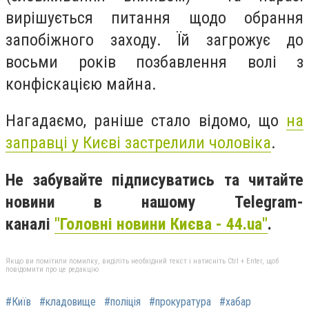
вирішується питання щодо обрання
запобіжного заходу. Їй загрожує до
восьми років позбавлення волі з
конфіскацією майна.
Нагадаємо, раніше стало відомо, що
на
заправці у Києві застрелили чоловіка
.
Не забувайте підписуватись та читайте
новини в нашому Telegram-
каналі
"Головні новини Києва - 44.ua"
.
Якщо ви помітили помилку, виділіть необхідний текст і натисніть Ctrl + Enter, щоб
повідомити про це редакцію
#Київ
#кладовище
#поліція
#прокуратура
#хабар