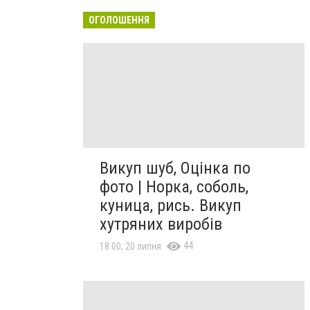
ОГОЛОШЕННЯ
Викуп шуб, Оцінка по
фото | Норка, соболь,
куница, рись. Викуп
хутряних виробів
44
18:00, 20 липня