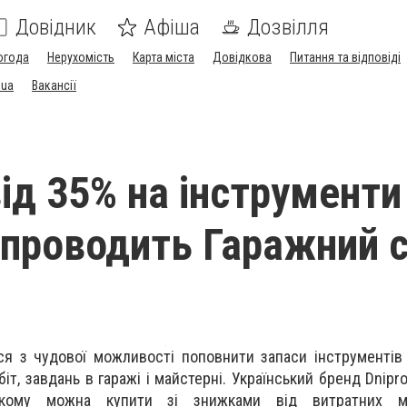
Довідник
Афіша
Дозвілля
огода
Нерухомість
Карта міста
Довідкова
Питання та відповіді
.ua
Вакансії
ід 35% на інструменти
 проводить Гаражний 
я з чудової можливості поповнити запаси інструментів
біт, завдань в гаражі і майстерні. Український бренд Dnip
кому можна купити зі знижками від витратних ма