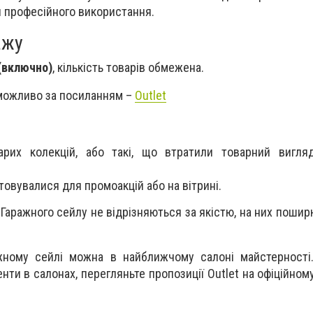
я професійного використання.
ажу
(включно)
, кількість товарів обмежена.
 можливо за посиланням –
Outlet
арих колекцій, або такі, що втратили товарний вигля
товувалися для промоакцій або на вітрині.
Гаражного сейлу не відрізняються за якістю, на них поши
жному сейлі можна в найближчому салоні майстерності
ти в салонах, перегляньте пропозиції Outlet на офіційному