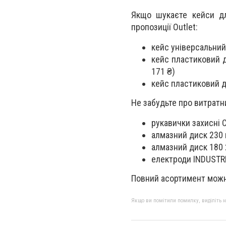
Якщо шукаєте кейси для
пропозиції Outlet:
кейс універсальний
кейс пластиковий д
171 ₴)
кейс пластиковий д
Не забудьте про витратн
рукавички захисні C
алмазний диск 230 м
алмазний диск 180 2
електроди INDUSTRIA
Повний асортимент можна
Якщо ви помітили помилку, виділіть нео