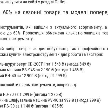
на купити на сайті у розділі Outlet.
о 60% на сезонні товари та моделі попере
 інструментів, які вийшли з актуального асортименту, а
ою до 60%. Пропозиція обмежена кількістю залишків тов
аного інструменту.
кий вибір товарів як для побутового, так і професійного 
ожна купити електроінструменти для роботи і майстерні:
ь-шуруповерт CD-200TH за 1 548 ₴ (вигода 849 ₴)
ьна машина BS-94S за 2 190 ₴ (вигода 1 458 ₴)
й BH-40 за 12 900 ₴ (вигода 9 099 ₴)
жна знайти пневмоінструменти, наприклад:
 PD-70 за 1 299 ₴ (вигода 1 275 ₴)
ична шліфувальна машина PV-90 за 999 ₴ (вигода 999 ₴)
 PS-90 за 1 140 ₴ (вигода 1 035 ₴)