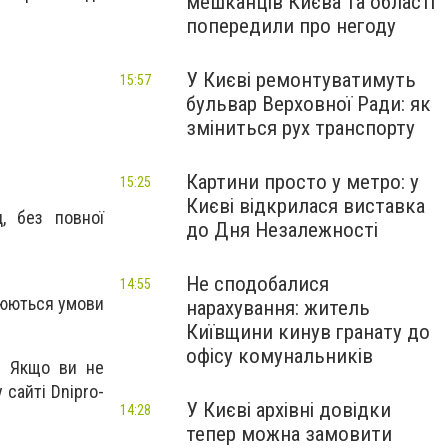
мешканців Києва та області
попередили про негоду
У Києві ремонтуватимуть
15:57
бульвар Верховної Ради: як
зміниться рух транспорту
Картини просто у метро: у
15:25
Києві відкрилася виставка
д, без повної
до Дня Незалежності
Не сподобалися
14:55
рюються умови
нарахування: житель
Київщини кинув гранату до
офісу комунальників
. Якщо ви не
 сайті Dnipro-
У Києві архівні довідки
14:28
тепер можна замовити