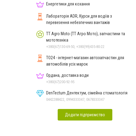
Енергетики для кохання
Лабораторія ADR, Курси для водіїв з
перевезення небезпечних вантажів
TT Agro Moto (ТТ Агро Мото), запчастини та
мототехніка
+380(67)130-69-50, +380(99)435-80-22
TO24 - інтернет-магазин автозапчастин для
автомобілів усіх марок
Ордана, доставка води
+380(67)200-92-95
DenTectum Дентектум, сімейна стоматологія
0442288422, 0994333347, 0678333347
Додати підприємство