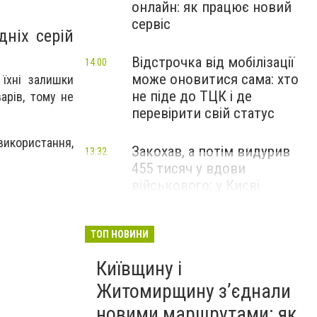
онлайн: як працює новий
сервіс
дніх серій
Відстрочка від мобілізації
14:00
може оновитися сама: хто
 їхні залишки
не піде до ТЦК і де
арів, тому не
перевірити свій статус
використання,
Закохав, а потім видурив
13:32
455 тисяч у вдови
військового: у Києві
винесли вирок шахраю
ТОП НОВИНИ
Київщину і
Житомирщину з’єднали
новими маршрутами: як