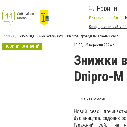
Новини
Реклама на сайті
П
Спецпроєкти сайту 44
Головна
Знижки від 35% на інструменти — Dnipro-M проводить Гаражний сейл
13:00, 12 вересня 2024 р.
НОВИНИ КОМПАНІЙ
Знижки в
Dnipro-M
Читать на русском
Новий сезон починаєтьс
будівництва, садових ро
Гаражний сейл, на я