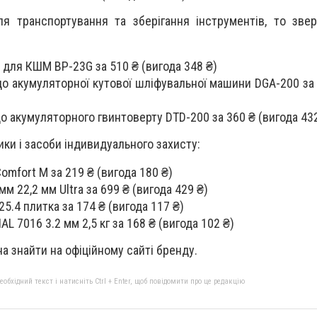
 транспортування та зберігання інструментів, то звер
 для КШМ BP-23G за 510 ₴ (вигода 348 ₴)
о акумуляторної кутової шліфувальної машини DGA-200 за 
о акумуляторного гвинтоверту DTD-200 за 360 ₴ (вигода 43
ики і засоби індивидуального захисту:
omfort M за 219 ₴ (вигода 180 ₴)
м 22,2 мм Ultra за 699 ₴ (вигода 429 ₴)
5.4 плитка за 174 ₴ (вигода 117 ₴)
L 7016 3.2 мм 2,5 кг за 168 ₴ (вигода 102 ₴)
 знайти на офіційному сайті бренду.
бхідний текст і натисніть Ctrl + Enter, щоб повідомити про це редакцію