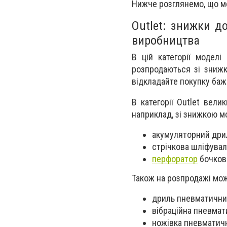
Нижче розглянемо, що мож
Outlet: знижки д
виробництва
В цій категорії моделі
розпродаються зі знижк
відкладайте покупку баж
В категорії Outlet вели
наприклад, зі знижкою м
акумуляторний дрил
стрічкова шліфувал
перфоратор
бочкови
Також на розпродажі мо
дриль пневматичний
вібраційна пневмат
ножівка пневматична