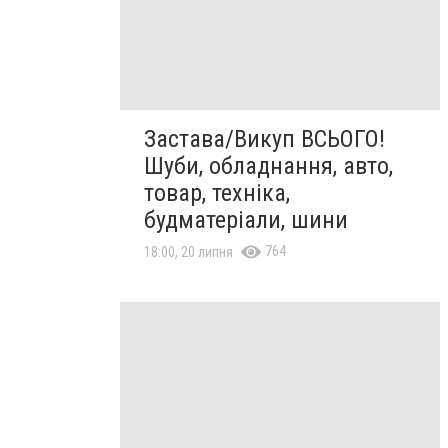
Застава/Викуп ВСЬОГО!
Шуби, обладнання, авто,
товар, техніка,
будматеріали, шини
764
18:00, 20 липня