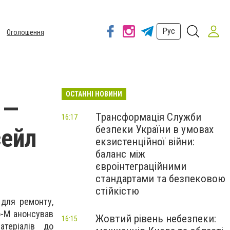
Рус
Оголошення
ОСТАННІ НОВИНИ
 —
Трансформація Служби
16:17
безпеки України в умовах
сейл
екзистенційної війни:
баланс між
євроінтеграційними
стандартами та безпековою
стійкістю
 для ремонту,
ro-M анонсував
Жовтий рівень небезпеки:
16:15
теріалів до