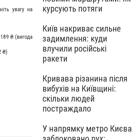
курсують потяги
ніть увагу на
Київ накриває сильне
задимлення: куди
189 ₴ (вигода
влучили російські
2 ₴)
ракети
Кривава різанина після
вибухів на Київщині:
скільки людей
постраждало
У напрямку метро Києва
заблоковано рух: