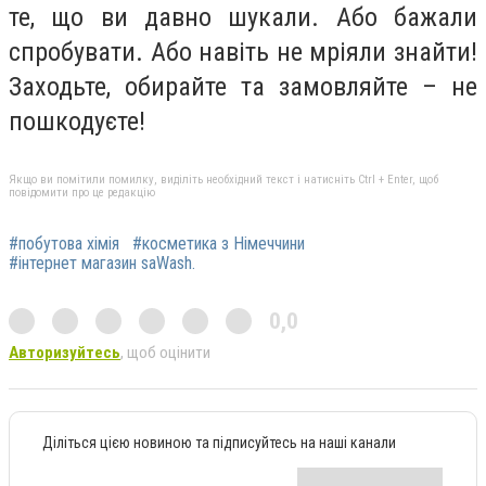
те, що ви давно шукали. Або бажали
спробувати. Або навіть не мріяли знайти!
Заходьте, обирайте та замовляйте – не
пошкодуєте!
Якщо ви помітили помилку, виділіть необхідний текст і натисніть Ctrl + Enter, щоб
повідомити про це редакцію
#побутова хімія
#косметика з Німеччини
#інтернет магазин saWash.
0,0
Авторизуйтесь
, щоб оцінити
Діліться цією новиною та підписуйтесь на наші канали