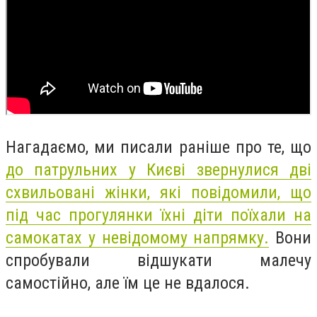
Нагадаємо, ми писали раніше про те, що
до патрульних у Києві звернулися дві
схвильовані жінки, які повідомили, що
під час прогулянки їхні діти поїхали на
самокатах у невідомому напрямку.
Вони
спробували відшукати малечу
самостійно, але їм це не вдалося.