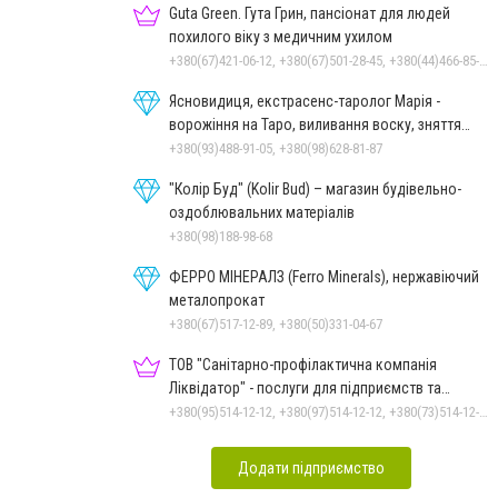
Guta Green. Гута Грин, пансіонат для людей
похилого віку з медичним ухилом
+380(67)421-06-12, +380(67)501-28-45, +380(44)466-85-97, +380(44)209-59-80
Ясновидиця, екстрасенс-таролог Марія -
ворожіння на Таро, виливання воску, зняття
порчі, постановка
+380(93)488-91-05, +380(98)628-81-87
"Колір Буд" (Kolir Bud) – магазин будівельно-
оздоблювальних матеріалів
+380(98)188-98-68
ФЕРРО МІНЕРАЛЗ (Ferro Minerals), нержавіючий
металопрокат
+380(67)517-12-89, +380(50)331-04-67
ТОВ "Санітарно-профілактична компанія
Ліквідатор" - послуги для підприємств та
населення
+380(95)514-12-12, +380(97)514-12-12, +380(73)514-12-12
Додати підприємство