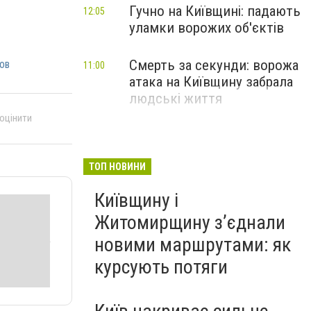
Гучно на Київщині: падають
12:05
уламки ворожих об'єктів
Смерть за секунди: ворожа
ов
11:00
атака на Київщину забрала
людські життя
 оцінити
ТОП НОВИНИ
Київщину і
Житомирщину з’єднали
новими маршрутами: як
курсують потяги