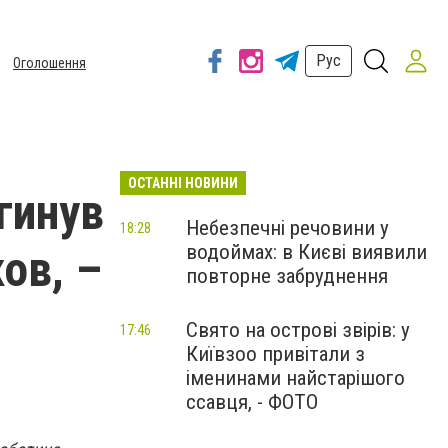
Рус
Оголошення
ОСТАННІ НОВИНИ
агинув
Небезпечні речовини у
18:28
водоймах: в Києві виявили
ов, –
повторне забруднення
Свято на острові звірів: у
17:46
Київзоо привітали з
іменинами найстарішого
ссавця, - ФОТО