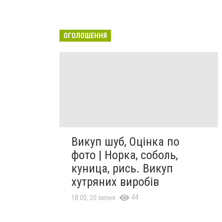
ОГОЛОШЕННЯ
Викуп шуб, Оцінка по
фото | Норка, соболь,
куница, рись. Викуп
хутряних виробів
44
18:00, 20 липня