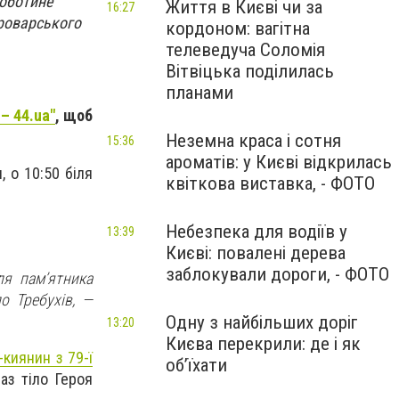
Роботине
Життя в Києві чи за
16:27
Броварського
кордоном: вагітна
телеведуча Соломія
Вітвіцька поділилась
планами
– 44.ua"
, щоб
Неземна краса і сотня
15:36
ароматів: у Києві відкрилась
 о 10:50 біля
квіткова виставка, - ФОТО
Небезпека для водіїв у
13:39
Києві: повалені дерева
заблокували дороги, - ФОТО
ля пам’ятника
о Требухів, —
Одну з найбільших доріг
13:20
Києва перекрили: де і як
киянин з 79-ї
об’їхати
аз тіло Героя