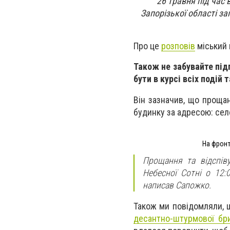
26 травня під час
Запорізької області за
Про це
розповів
міський 
Також не забувайте під
бути в курсі всіх подій 
Він зазначив, що прощан
будинку за адресою: село
На фронт
Прощання та відспіву
Небесної Сотні о 12:
написав Сапожко.
Також ми повідомляли,
десантно-штурмової бр