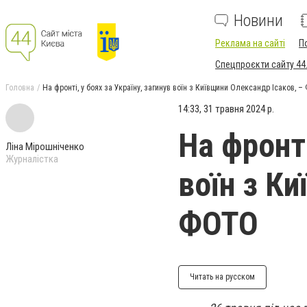
Новини
Реклама на сайті
П
Спецпроєкти сайту 44
Головна
На фронті, у боях за Україну, загинув воїн з Київщини Олександр Ісаков, 
14:33, 31 травня 2024 р.
На фронті
Ліна Мірошніченко
Журналістка
воїн з К
ФОТО
Читать на русском