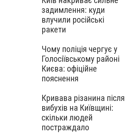
Київ накриває сильне
задимлення: куди
влучили російські
ракети
Чому поліція чергує у
Голосіївському районі
Києва: офіційне
пояснення
Кривава різанина після
вибухів на Київщині:
скільки людей
постраждало