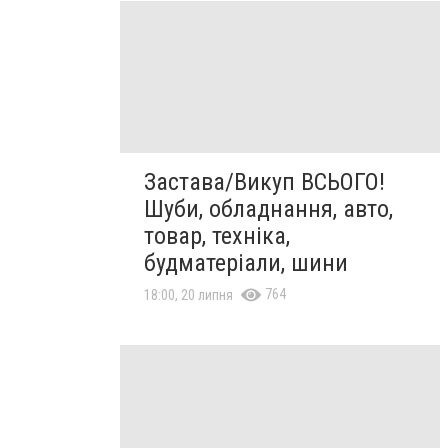
Застава/Викуп ВСЬОГО!
Шуби, обладнання, авто,
товар, техніка,
будматеріали, шини
764
18:00, 20 липня