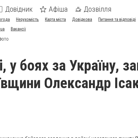
Довідник
Афіша
Дозвілля
огода
Нерухомість
Карта міста
Довідкова
Питання та відповіді
.ua
Вакансії
– ФОТО
, у боях за Україну, з
иївщини Олександр Ісак