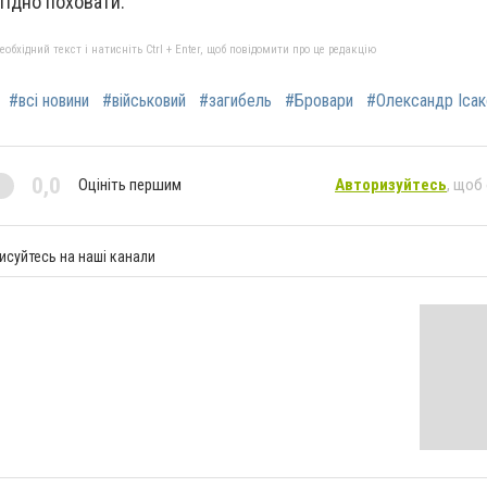
гідно поховати.
бхідний текст і натисніть Ctrl + Enter, щоб повідомити про це редакцію
#всі новини
#військовий
#загибель
#Бровари
#Олександр Ісак
0,0
Оцініть першим
Авторизуйтесь
, щоб
исуйтесь на наші канали