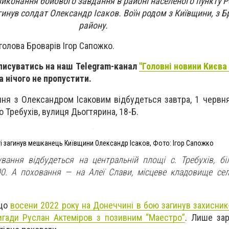
 виконання бойового завдання в районі населеного пункту 
гинув солдат Олександр Ісаков. Воїн родом з Київщини, з 
району.
голова Броварів Ігор Сапожко.
писуватись на наш Telegram-канал
"Головні новини Києва 
та нічого не пропустити.
ня з Олександром Ісаковим відбудеться завтра, 1 червня,
 Требухів, вулиця Дьогтярина, 18-Б.
і загинув мешканець Київщини Олександр Ісаков, Фото: Ігор Сапожко
вання відбудеться на центральній площі с. Требухів, бі
00. А поховання — на Алеї Слави, місцеве кладовище сел
 що
восени 2022 року на Донеччині в бою загинув захисник-
игади Руслан Актеміров з позивним “Маестро”
. Лише зар