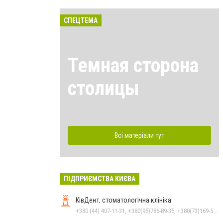
СПЕЦТЕМА
Темная сторона
столицы
Всі матеріали тут
ПІДПРИЄМСТВА КИЄВА
КівДент, стоматологічна клініка
+380 (44) 407-11-31, +380(95)786-89-35, +380(73)169-54-69