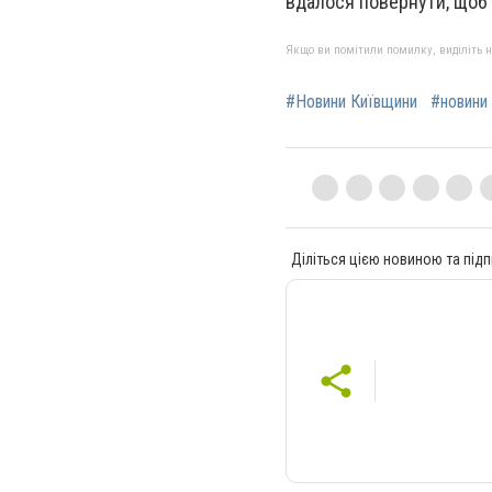
вдалося повернути, щоб 
Якщо ви помітили помилку, виділіть нео
#Новини Київщини
#новини
Діліться цією новиною та підп