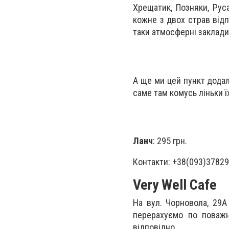
Хрещатик, Позняки, Рус
кожне з двох страв відп
таки атмосферні заклади
А ще ми цей пункт додал
саме там комусь ліньки ї
Ланч
: 295 грн.
Контакти: +38(093)37829
Very Well Cafe
На вул. Чорновола, 29А
перерахуємо по поважн
відповідно.