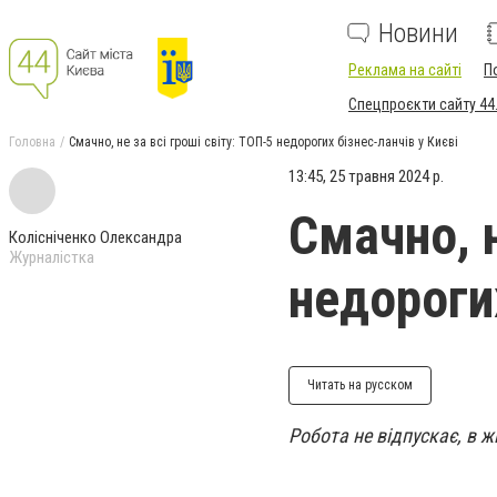
Новини
Реклама на сайті
П
Спецпроєкти сайту 44
Головна
Смачно, не за всі гроші світу: ТОП-5 недорогих бізнес-ланчів у Києві
13:45, 25 травня 2024 р.
Смачно, н
Колісніченко Олександра
Журналістка
недорогих
Читать на русском
Робота не відпускає, в ж