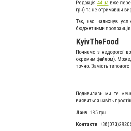
Редакція
44.ua
вже перев
грн) та не отримавши ви
Так, нас надихнув успі
бюджетними пропозиція
KyivTheFood
Почнемо з недорогої до
окремим файлом). Може, 
точно. Замість типового 
Подивились ми те меню
виявиться навіть простіш
Ланч
: 185 грн.
Контакти
: +38(073)2920