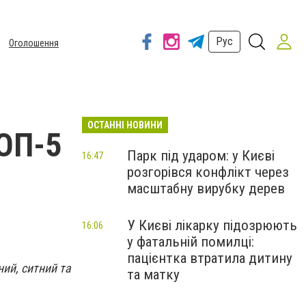
Рус
Оголошення
ОСТАННІ НОВИНИ
ТОП-5
Парк під ударом: у Києві
16:47
розгорівся конфлікт через
і
масштабну вирубку дерев
У Києві лікарку підозрюють
16:06
у фатальній помилці:
пацієнтка втратила дитину
ний, ситний та
та матку