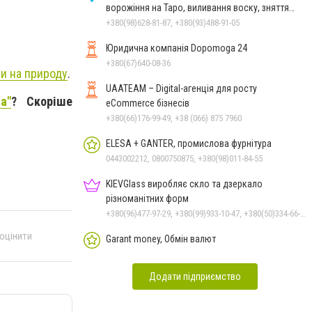
ворожіння на Таро, виливання воску, зняття
порчі, постановка
+380(98)628-81-87, +380(93)488-91-05
Юридична компанія Dopomoga 24
+380(67)640-08-36
и на природу
.
UAATEAM – Digital-агенція для росту
a"
? Скоріше
eCommerce бізнесів
+380(66)176-99-49, +38 (066) 875 7960
ELESA + GANTER, промислова фурнітура
0443002212, 0800750875, +380(98)011-84-55
KIEVGlass виробляє скло та дзеркало
різноманітних форм
+380(96)477-97-29, +380(99)933-10-47, +380(50)334-66-26, +380(98)553-52-66
 оцінити
Garant money, Обмін валют
Додати підприємство