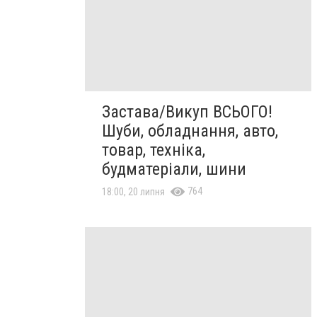
Застава/Викуп ВСЬОГО!
Шуби, обладнання, авто,
товар, техніка,
будматеріали, шини
764
18:00, 20 липня