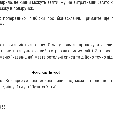
ірила, де кияни можуть взяти їжу, не витративши багато к
разку в подарунок.
х попередньої підбірки про бізнес-ланчі. Тримайте ще 
ми!
ставки замість закладу. Ось тут вам за пропонують вел
це не так зручно, як вибір страв на самому сайті. Зате вс
меню "назва-ціна" маєте ретельні описи та дійсно точно під
Фото: KyivTheFood
. Все зрозумілою мовою написано, можна гарно поїст
е, ніж дійти до "Пузатої Хати".
658.