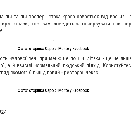
на піч та піч хоспері, отака краса ховається від вас на С
чотири страви, тож вам доведеться понервувати при пе
у!
Фото: сторінка Capo di Monte у Facebook
сть чудової печі при меню не по ціні літака - це не лиш
но", а й взагалі нормальний людський підхід. Користуйтес
ляд якомога більш діловий - ресторан чекає!
Фото: сторінка Capo di Monte у Facebook
924.