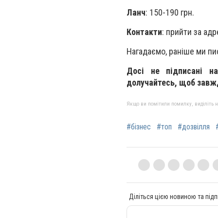
Ланч
: 150-190 грн.
Контакти
: прийти за ад
Нагадаємо, раніше ми пи
Досі не підписані н
долучайтесь, щоб завжди
Якщо ви помітили помилку, виділіть нео
#бізнес
#топ
#дозвілля
Діліться цією новиною та підп