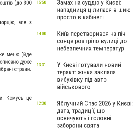
Замах на суддю у Києві:
оштів (до 300
15:50
нападниця цілилася в шию
просто в кабінеті
порцію, але з
Київ перетворився на піч:
14:00
сонце розігріло вулиці до
небезпечних температур
ике меню (йде
е описано дуже
У Києві готували новий
13:31
ібрані страви.
теракт: жінка заклала
вибухівку під авто
військового
и. Комусь це
Яблучний Спас 2026 у Києві:
12:30
дата, традиції, що
освячують і головні
заборони свята