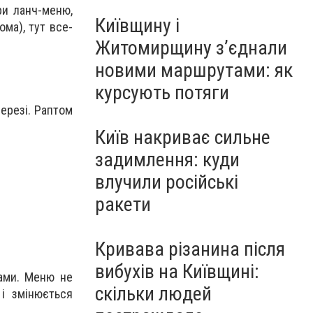
ри ланч-меню,
Київщину і
ма), тут все-
Житомирщину з’єднали
новими маршрутами: як
курсують потяги
березі. Раптом
Київ накриває сильне
задимлення: куди
влучили російські
ракети
Кривава різанина після
вибухів на Київщині:
чами. Меню не
скільки людей
і змінюється