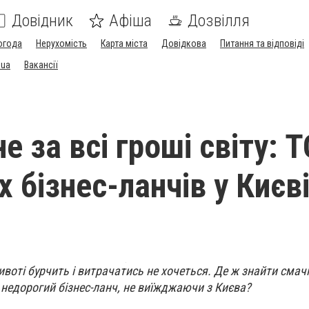
Довідник
Афіша
Дозвілля
огода
Нерухомість
Карта міста
Довідкова
Питання та відповіді
.ua
Вакансії
е за всі гроші світу: 
 бізнес-ланчів у Києв
ивоті бурчить і витрачатись не хочеться. Де ж знайти смач
недорогий бізнес-ланч, не виїжджаючи з Києва?