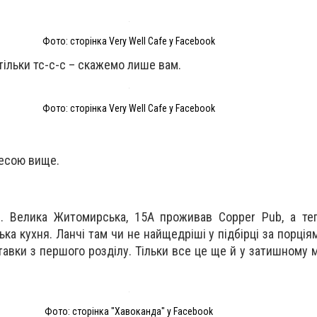
Фото: сторінка Very Well Cafe у Facebook
тільки тс-с-с – скажемо лише вам.
Фото: сторінка Very Well Cafe у Facebook
ресою вище.
. Велика Житомирська, 15А проживав Copper Pub, а те
ка кухня. Ланчі там чи не найщедріші у підбірці за порціям
тавки з першого розділу. Тільки все це ще й у затишному 
Фото: сторінка "Хавоканда" у Facebook