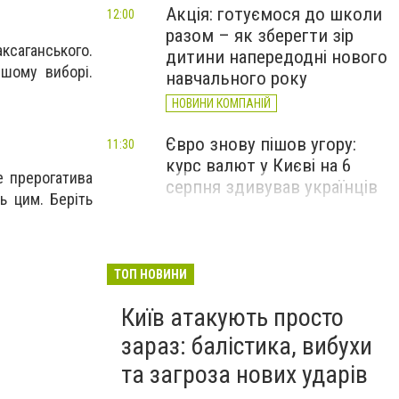
Акція: готуємося до школи
12:00
разом – як зберегти зір
аксаганського.
дитини напередодні нового
ршому виборі.
навчального року
НОВИНИ КОМПАНІЙ
Євро знову пішов угору:
11:30
курс валют у Києві на 6
е прерогатива
серпня здивував українців
ь цим. Беріть
ТОП НОВИНИ
Київ атакують просто
зараз: балістика, вибухи
та загроза нових ударів