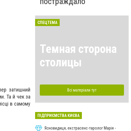
постраждало
СПЕЦТЕМА
Темная сторона
столицы
пер затишний
Всі матеріали тут
и. Та й чек за
місці в самому
ПІДПРИЄМСТВА КИЄВА
Ясновидиця, екстрасенс-таролог Марія -