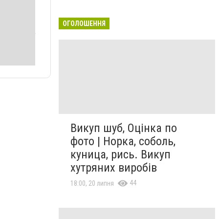
ОГОЛОШЕННЯ
Викуп шуб, Оцінка по
фото | Норка, соболь,
куница, рись. Викуп
хутряних виробів
44
18:00, 20 липня