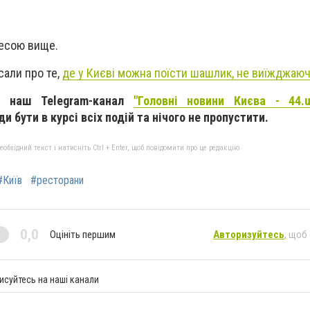
ресою вище.
сали про те,
де у Києві можна поїсти шашлик, не виїжджаюч
а наш Telegram-канал
"Головні новини Києва - 44.u
 бути в курсі всіх подій та нічого не пропустити.
бхідний текст і натисніть Ctrl + Enter, щоб повідомити про це редакцію
#Київ
#ресторани
0,0
Оцініть першим
Авторизуйтесь
, щоб
исуйтесь на наші канали