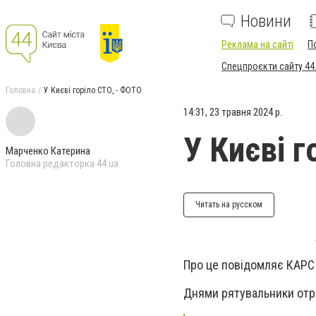
Новини
Реклама на сайті
П
Спецпроєкти сайту 44
Головна
У Києві горіло СТО, - ФОТО
14:31, 23 травня 2024 р.
У Києві г
Марченко Катерина
Головна редакторка 44.ua
Читать на русском
Про це повідомляє КАРС 
Днями рятувальники отр