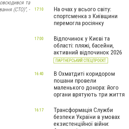
повсюдився та
На очах у всього світу:
ання (СТО)”, -
17:10
спортсменка з Київщини
перемогла росіянку
Відпочинок у Києві та
17:00
області: пляжі, басейни,
активний відпочинок 2026
ПАРТНЕРСЬКИЙ СПЕЦПРОЄКТ
В Охматдиті коридором
16:40
пошани провели
маленького донора: його
органи врятують три життя
Трансформація Служби
16:17
безпеки України в умовах
екзистенційної війни: