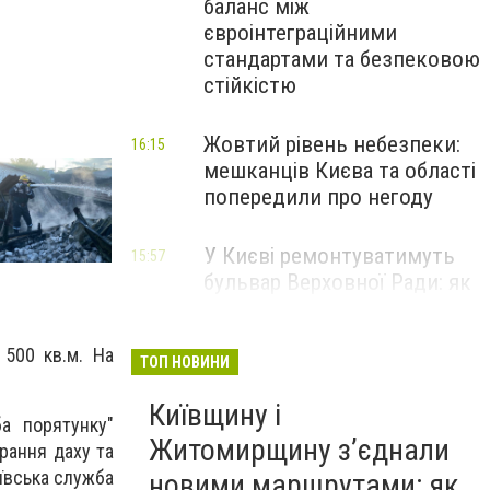
баланс між
євроінтеграційними
стандартами та безпековою
стійкістю
Пожежа на СТО
Фото: КАРС
Жовтий рівень небезпеки:
16:15
мешканців Києва та області
попередили про негоду
У Києві ремонтуватимуть
15:57
бульвар Верховної Ради: як
зміниться рух транспорту
 500 кв.м. На
ТОП НОВИНИ
Київщину і
а порятунку"
Житомирщину з’єднали
рання даху та
ївська служба
новими маршрутами: як