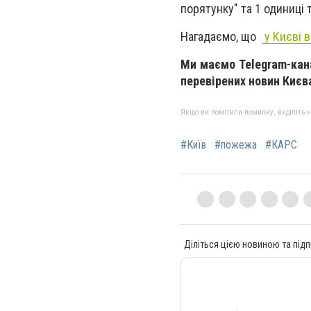
порятунку" та 1 одиниці т
Нагадаємо, що
у Києві 
Ми маємо Telegram-ка
перевірених новин Києва
Якщо ви помітили помилку, виділіть нео
#Київ
#пожежа
#КАРС
Діліться цією новиною та підп