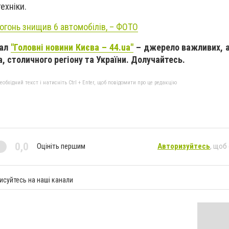
ехніки.
вогонь знищив 6 автомобілів, – ФОТО
нал
"Головні новини Києва – 44.ua"
– джерело важливих, а
, столичного регіону та України. Долучайтесь.
бхідний текст і натисніть Ctrl + Enter, щоб повідомити про це редакцію
0,0
Оцініть першим
Авторизуйтесь
, щоб
исуйтесь на наші канали