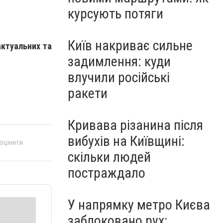
курсують потяги
Київ накриває сильне
ктуальних та
задимлення: куди
влучили російські
ракети
Кривава різанина після
вибухів на Київщині:
 оцінити
скільки людей
постраждало
У напрямку метро Києва
заблоковано рух: