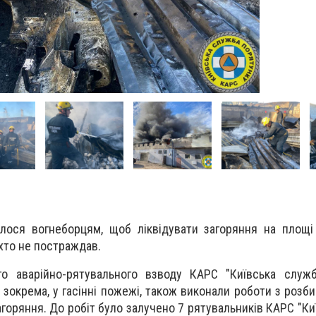
лося вогнеборцям, щоб ліквідувати загоряння на площі
іхто не постраждав.
го аварійно-рятувального взводу КАРС "Київська служб
зокрема, у гасінні пожежі, також виконали роботи з розби
горяння. До робіт було залучено 7 рятувальників КАРС "Ки