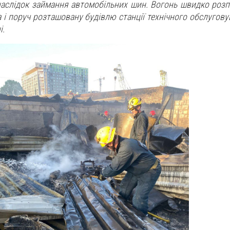
наслідок займання автомобільних шин. Вогонь швидко роз
 і поруч розташовану будівлю станції технічного обслуговув
і.