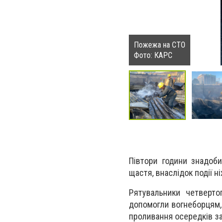
Пожежа на СТО
Фото: КАРС
Півтори години знадоби
щастя, внаслідок події н
Рятувальники четверто
допомогли вогнеборцям, 
проливання осередків за