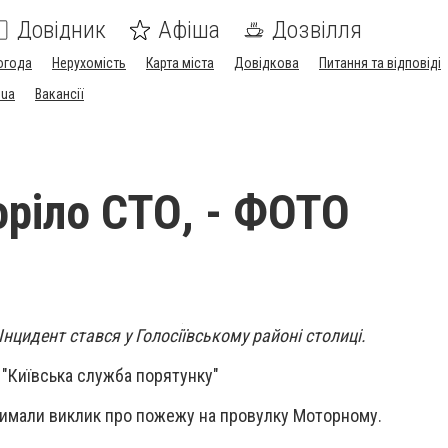
Довідник
Афіша
Дозвілля
огода
Нерухомість
Карта міста
Довідкова
Питання та відповіді
.ua
Вакансії
оріло СТО, - ФОТО
Інцидент стався у Голосіївському районі столиці.
"Київська служба порятунку"
имали виклик про пожежу на провулку Моторному.