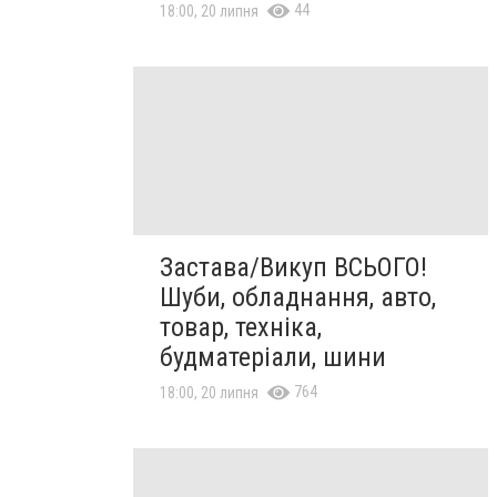
44
18:00, 20 липня
Застава/Викуп ВСЬОГО!
Шуби, обладнання, авто,
товар, техніка,
будматеріали, шини
764
18:00, 20 липня