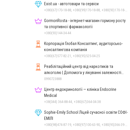
Exist.ua - автотовари та сервіси
+380(67)170-18-88, +380(99)170-18-88, +380(93)170-18-88
GormonRosta - інтернет-магазин гормону росту
та спортивної фармакології
+380(93)144-34-44
Корпорація Глобал Консалтинг, аудиторсько-
консалтингова компанія
+380(67)577-82-21, +380(95)525-04-25
Реабілітаційний центр від наркотиків та
алкоголю | Допомога у лікуванні залежності
ReaLife
0990723888
Центр ендокринології — клініка Endocrine
Medical
+38(044) 364-88-44, +380(67)364-04-38
Sophie-Emily School Ліцей сучасної освіти СОФІ-
ЕМІЛІ
+380(98)474-87-19, +380(97)100-63-90, +380(95)366-39-16