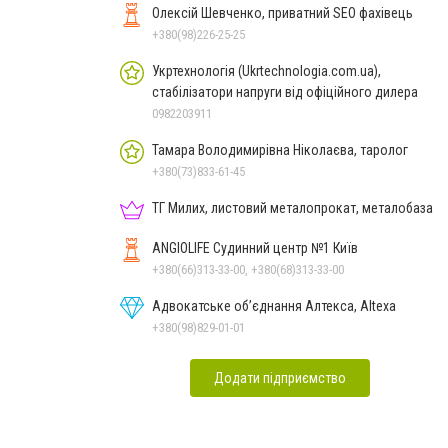
Олексій Шевченко, приватний SEO фахівець
+380(98)226-25-25
Укртехнологія (Ukrtechnologia.com.ua),
стабілізатори напруги від офіційного дилера
0982203911
Тамара Володимирівна Ніколаєва, таролог
+380(73)833-61-45
ТГ Милих, листовий металопрокат, металобаза
ANGIOLIFE Судинний центр №1 Київ
+380(66)313-33-00, +380(68)313-33-00
Адвокатське об’єднання Алтекса, Altexa
+380(98)829-01-01
Додати підприємство