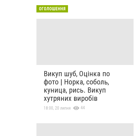
ОГОЛОШЕННЯ
Викуп шуб, Оцінка по
фото | Норка, соболь,
куница, рись. Викуп
хутряних виробів
44
18:00, 20 липня