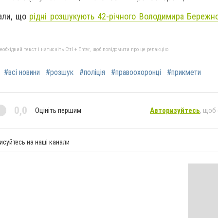
дали, що
рідні розшукують 42-річного Володимира Бережн
бхідний текст і натисніть Ctrl + Enter, щоб повідомити про це редакцію
#всі новини
#розшук
#поліція
#правоохоронці
#прикмети
0,0
Оцініть першим
Авторизуйтесь
, щоб
исуйтесь на наші канали