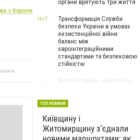
органи врятують три життя
ова з Ворзеля
Трансформація Служби
16:17
безпеки України в умовах
екзистенційної війни:
баланс між
євроінтеграційними
стандартами та безпековою
стійкістю
 оцінити
Жовтий рівень небезпеки:
16:15
мешканців Києва та області
попередили про негоду
ТОП НОВИНИ
Київщину і
Житомирщину з’єднали
новими маршрутами: як