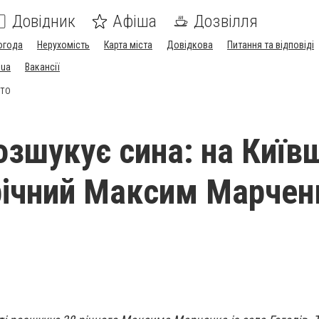
Довідник
Афіша
Дозвілля
огода
Нерухомість
Карта міста
Довідкова
Питання та відповіді
.ua
Вакансії
ОТО
озшукує сина: на Київ
річний Максим Марчен