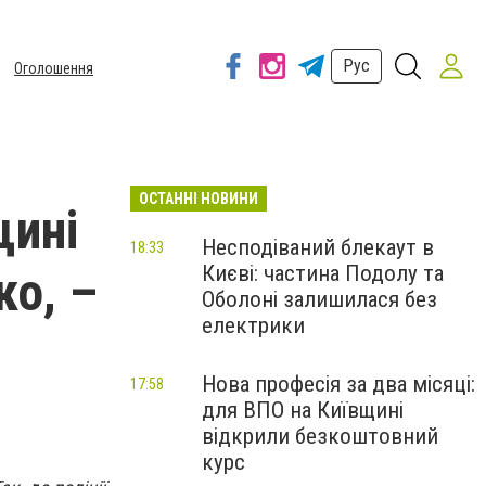
Рус
Оголошення
ОСТАННІ НОВИНИ
щині
Несподіваний блекаут в
18:33
Києві: частина Подолу та
ко, –
Оболоні залишилася без
електрики
Нова професія за два місяці:
17:58
для ВПО на Київщині
відкрили безкоштовний
курс