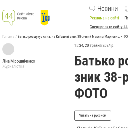
Новини
Реклама на сайті
П
Спецпроєкти сайту 44
Головна
Батько розшукує сина: на Київщині зник 38-річний Максим Марченко, – Ф
15:34, 20 травня 2024 р.
Батько р
Ліна Мірошніченко
Журналістка
зник 38-
ФОТО
Читать на русском