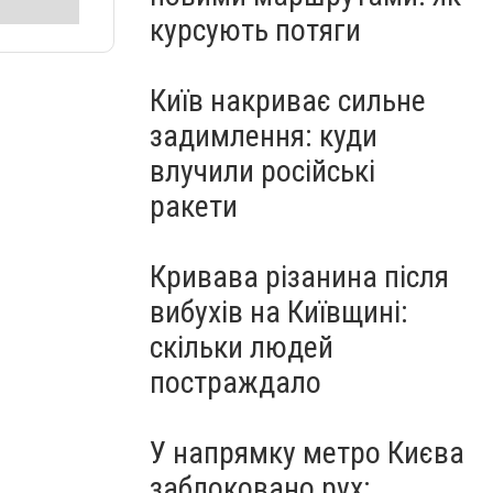
курсують потяги
Київ накриває сильне
задимлення: куди
влучили російські
ракети
Кривава різанина після
вибухів на Київщині:
скільки людей
постраждало
У напрямку метро Києва
заблоковано рух: