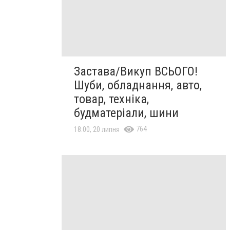
Застава/Викуп ВСЬОГО!
Шуби, обладнання, авто,
товар, техніка,
будматеріали, шини
764
18:00, 20 липня