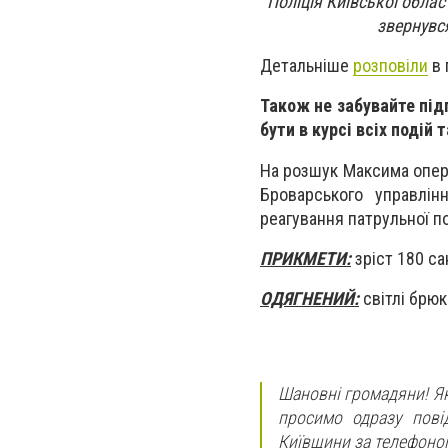
Поліція Київської облас
звернувс
Детальніше
розповіли
в 
Також не забувайте під
бути в курсі всіх подій 
На розшук Максима опера
Броварського управлін
реагування патрульної по
ПРИКМЕТИ:
зріст 180 са
ОДЯГНЕНИЙ:
світлі брюк
Шановні громадяни! Я
просимо одразу повід
Київщини за телефоном