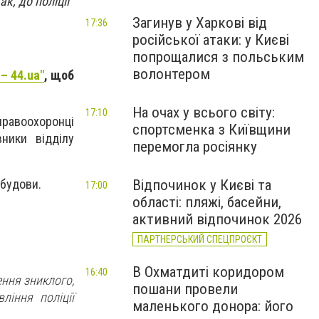
к, до поліції
Загинув у Харкові від
17:36
російської атаки: у Києві
попрощалися з польським
волонтером
– 44.ua"
, щоб
На очах у всього світу:
17:10
 правоохоронці
спортсменка з Київщини
вники відділу
перемогла росіянку
обудови.
Відпочинок у Києві та
17:00
області: пляжі, басейни,
активний відпочинок 2026
ПАРТНЕРСЬКИЙ СПЕЦПРОЄКТ
В Охматдиті коридором
16:40
ння зниклого,
пошани провели
ління поліції
маленького донора: його