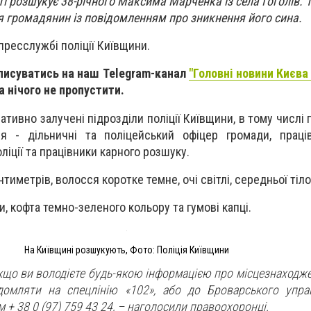
ті розшукує 38-річного Максима Марченка із села Гоголів. Та
я громадянин із повідомленням про зникнення його сина.
пресслужбі поліції Київщини.
писуватись на наш Telegram-канал
"Головні новини Києва 
та нічого не пропустити.
тивно залучені підрозділи поліції Київщини, в тому числі
ня - дільничні та поліцейський офіцер громади, праці
ліції та працівники карного розшуку.
нтиметрів, волосся коротке темне, очі світлі, середньої тіл
и, кофта темно-зеленого кольору та гумові капці.
На Київщині розшукують, Фото: Поліція Київщини
кщо ви володієте будь-якою інформацією про місцезнаходже
омляти на спецлінію «102», або до Броварського управ
 + 38 0 (97) 759 43 24, – наголосили правоохоронці.