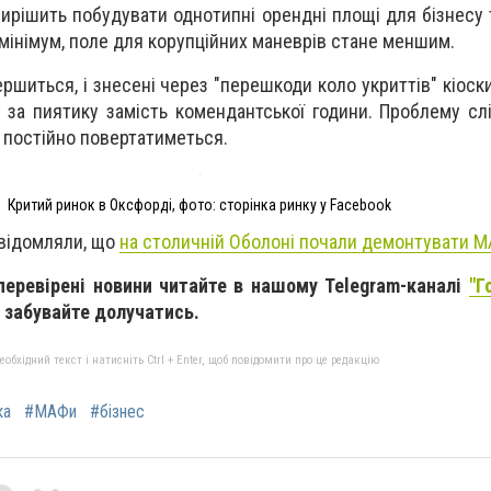
вирішить побудувати однотипні орендні площі для бізнесу 
 мінімум, поле для корупційних маневрів стане меншим.
ершиться, і знесені через "перешкоди коло укриттів" кіос
 за пиятику замість комендантської години. Проблему сл
 постійно повертатиметься.
Критий ринок в Оксфорді, фото: сторінка ринку у Facebook
овідомляли, що
на столичній Оболоні почали демонтувати 
 перевірені новини читайте в нашому Telegram-каналі
"Г
е забувайте долучатись.
бхідний текст і натисніть Ctrl + Enter, щоб повідомити про це редакцію
ка
#МАФи
#бізнес