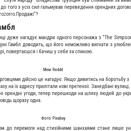
то до того з усіх сил гальмував переведення орендних дого
rozorro.Продажі"?
амбл
лиці дуже нагадує мандри одного персонажа з "The Simpson
рні Гамбл доводить, що його неможливо вигнати з улюблен
рі, повертаєшся і бачиш у себе за спиною.
Мем: Reddit
орговцями дійсно це нагадує. Якщо дивитись на боротьбу з
азу на їх адресу прилітали нові претензії. Занедбані вулиці,
і орендні угоди, тепер перешкоди на шляху людей до укри
повідь щоразу одна.
Фото: Pixabay
м до перемоги над стихійними шанхаями стане лише уні