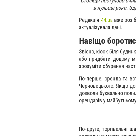
Столиця поступово очищу
в нульові роки. Зд
Редакція
44.ua
вже розіб
актуалізувала дані.
Навіщо бороти
Звісно, кіоск біля будин
або придбати додому мін
зрозуміти обурення части
По-перше, оренда та вс
Черновецького. Якщо до 
дозволи буквально полил
орендарів у майбутньому
По-друге, торгівельні ш