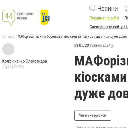
Новини
Реклама на сайті
П
Спецпроєкти сайту 44
Головна
МАФорізка: як Київ бореться з кіосками та чому це триватиме дуже довго
09:05, 20 травня 2024 р.
МАФорізк
Колісніченко Олександра
Журналістка
кіосками
дуже дов
Читать на русском