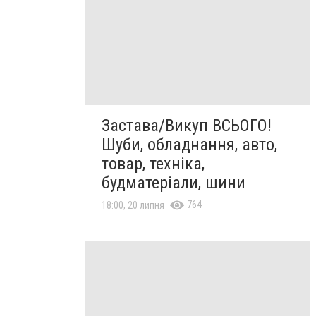
Застава/Викуп ВСЬОГО!
Шуби, обладнання, авто,
товар, техніка,
будматеріали, шини
764
18:00, 20 липня