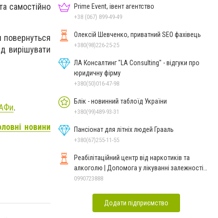
та самостійно
Prime Event, івент агентство
+38 (067) 899-49-49
Олексій Шевченко, приватний SEO фахівець
ки повернуться
+380(98)226-25-25
ід вирішувати
ЛА Консалтинг "LA Consulting" - відгуки про
юридичну фірму
+380(50)016-47-98
Блік - новинний таблоїд України
МАФи
.
+380(99)489-93-31
оловні новини
Пансіонат для літніх людей Грааль
+380(67)255-11-55
Реабілітаційний центр від наркотиків та
алкоголю | Допомога у лікуванні залежності
ReaLife
0990723888
Додати підприємство