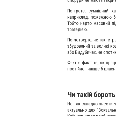
споруди не мають закрив
По-третє, сумнівний х
наприклад, пожежною бе
Тобто надто масовий пі
трагедією.
По-четверте, не такі стр
збудований за великі кош
або Видубичах, не спотик
Факт є факт: те, як пра
постійне. Інакше б влас
Чи такій борот
Не так складно знести ч
актуально для "Вокзально