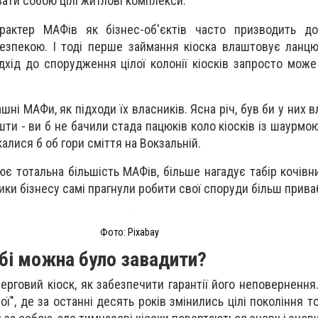
ати собою цілі житлові комплекси.
арактер МАФів як бізнес-об'єктів часто призводить до
зпекою. І тоді перше займання кіоска влаштовує ланцю
дхід до спорудження цілої колонії кіосків запросто мож
ашні МАФи, як підходи їх власників. Ясна річ, був би у них в
ти - ви б не бачили стада пацюків коло кіосків із шаурмою
алися б об гори сміття на Вокзальній.
цює тотальна більшість МАФів, більше нагадує табір кочівн
ники бізнесу самі прагнули робити свої споруди більш прив
Фото: Pixabay
ьбі можна було завадити?
ерговий кіоск, як забезпечити гарантії його неповернення
ї", де за останні десять років змінились цілі покоління т