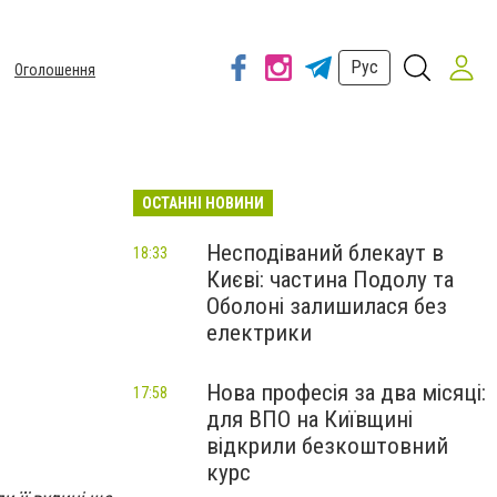
Рус
Оголошення
ОСТАННІ НОВИНИ
Несподіваний блекаут в
18:33
Києві: частина Подолу та
Оболоні залишилася без
електрики
Нова професія за два місяці:
17:58
для ВПО на Київщині
відкрили безкоштовний
курс