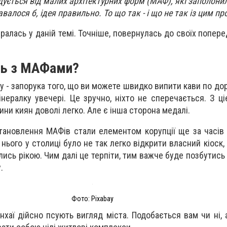
ється від малих архітектурних форм (МАФ), які заполонили
авалося б, ідея правильно. То що так - і що не так із цим п
ралась у даній темі. Точніше, повернулась до своїх попере
сь з МАФами?
ку - запорука того, що ви можете швидко випити кави по дор
ералку увечері. Це зручно, ніхто не сперечається. З ціє
ни киян доволі легко. Але є інша сторона медалі.
тановлення МАФів стали елементом корупції ще за часів
нього у столиці було не так легко відкрити власний кіоск,
ись рікою. Чим далі це терпіти, тим важче буде позбутись
.
Фото: Pixabay
анхаї дійсно псують вигляд міста. Подобається вам чи ні,