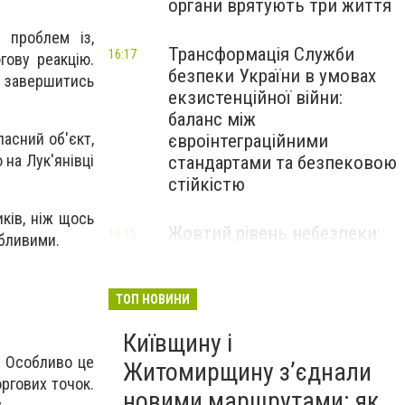
органи врятують три життя
 проблем із,
Трансформація Служби
16:17
гову реакцію.
безпеки України в умовах
е завершитись
екзистенційної війни:
баланс між
ласний об'єкт,
євроінтеграційними
 на Лук'янівці
стандартами та безпековою
стійкістю
иків, ніж щось
Жовтий рівень небезпеки:
16:15
абливими.
мешканців Києва та області
попередили про негоду
ТОП НОВИНИ
Київщину і
. Особливо це
Житомирщину з’єднали
оргових точок.
новими маршрутами: як