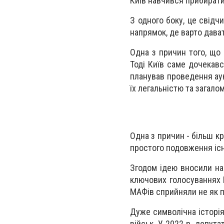
Київ навчився прибирати 
З одного боку, це свідчи
напрямок, де варто дав
Одна з причин того, що 
Тоді Київ саме дочекавс
планував проведення аукц
їх легальністю та загало
Одна з причин - більш кр
простого подовження існ
Згодом ідею вносили на 
ключових голосуваннях К
МАФів сприйняли не як по
Дуже символічна історі
військ. У 2022 р. депут