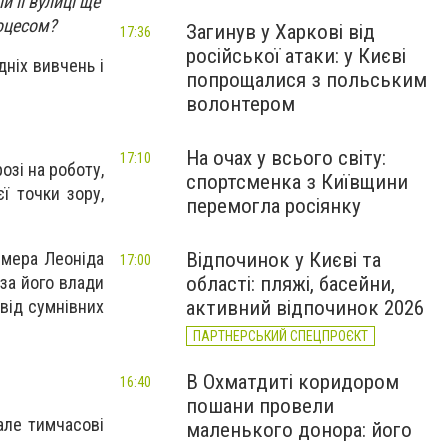
 її вулиці ще
роцесом?
Загинув у Харкові від
17:36
російської атаки: у Києві
дніх вивчень і
попрощалися з польським
волонтером
На очах у всього світу:
17:10
озі на роботу,
спортсменка з Київщини
ї точки зору,
перемогла росіянку
 мера Леоніда
Відпочинок у Києві та
17:00
 за його влади
області: пляжі, басейни,
 від сумнівних
активний відпочинок 2026
ПАРТНЕРСЬКИЙ СПЕЦПРОЄКТ
В Охматдиті коридором
16:40
пошани провели
 але тимчасові
маленького донора: його