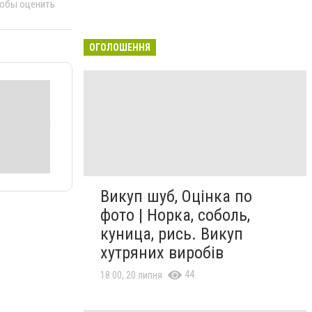
тобы оценить
ОГОЛОШЕННЯ
Викуп шуб, Оцінка по
фото | Норка, соболь,
куница, рись. Викуп
хутряних виробів
44
18:00, 20 липня