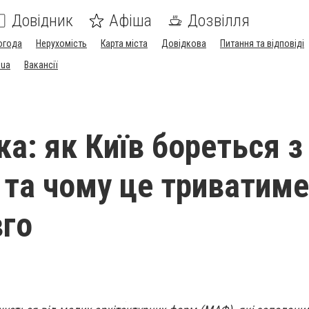
Довідник
Афіша
Дозвілля
огода
Нерухомість
Карта міста
Довідкова
Питання та відповіді
.ua
Вакансії
а: як Київ бореться з
 та чому це триватиме
го