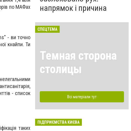
напрямок і причина
ворів по МАФах
СПЕЦТЕМА
s" - ви точно
ої кнайпи. Ти
Темная сторона
столицы
 нелегальними
 антисанітарія,
ттів - список
Всі матеріали тут
ПІДПРИЄМСТВА КИЄВА
фікація таких