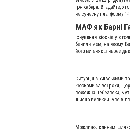
грн хабара. Вгадайте, х
на сучасну платформу "P
МАФ як Барні Г
Існування кіосків у сто
бачили мем, на якому Ба
його виганяєш через две
Ситуація з київськими т
кіосками за всі роки, щор
пожежна небезпека, мутн
дійсно великий. Але від
Можливо, єдиним шляхо