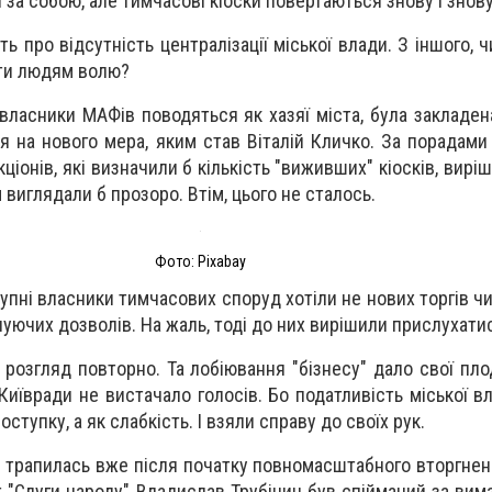
за собою, але тимчасові кіоски повертаються знову і знову
ть про відсутність централізації міської влади. З іншого, 
ати людям волю?
власники МАФів поводяться як хазяї міста, була закладена
я на нового мера, яким став Віталій Кличко. За порадами 
іонів, які визначили б кількість "виживших" кіосків, вирі
м виглядали б прозоро. Втім, цього не сталось.
Фото: Pixabay
упні власники тимчасових споруд хотіли не нових торгів чи
уючих дозволів. На жаль, тоді до них вирішили прислухати
розгляд повторно. Та лобіювання "бізнесу" дало свої пло
иївради не вистачало голосів. Бо податливість міської в
ступку, а як слабкість. І взяли справу до своїх рук.
я трапилась вже після початку повномасштабного вторгнен
ат "Слуги народу" Владислав Трубіцин був спійманий за вим