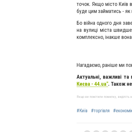
точок. Якщо місто Київ 
буде цим займатись - як
Бо війна одного дня зав
на вулиці міста швидше
комплексно, інакше вона
Нагадаємо, раніше ми п
Актуальні, важливі та
Києва - 44.ua"
. Також н
Якщо ви помітили помилку, виділіть нео
#Київ
#торгівля
#економі