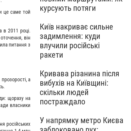
.
курсують потяги
чи це саме той
Київ накриває сильне
 в 2011 році.
задимлення: куди
оточення, він
влучили російські
шила питання з
ракети
Кривава різанина після
 прозорості, а
вибухів на Київщині:
сь.
скільки людей
ди: щоразу на
постраждало
лади власники
У напрямку метро Києва
ня російських
заблоковано рух:
агання 1,4 млн