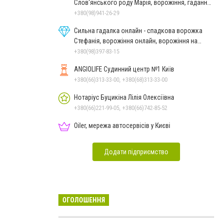
Слов'янського роду Марія, ворожіння, гадання
онлайн, ворожіння Таро
+380(98)941-26-29
Сильна гадалка онлайн - спадкова ворожка
Стефанія, ворожіння онлайн, ворожіння на
картах Таро
+380(98)397-83-15
ANGIOLIFE Судинний центр №1 Київ
+380(66)313-33-00, +380(68)313-33-00
Нотаріус Буцикіна Лілія Олексіївна
+380(66)221-99-05, +380(66)742-85-52
Oiler, мережа автосервісів у Києві
Додати підприємство
ОГОЛОШЕННЯ