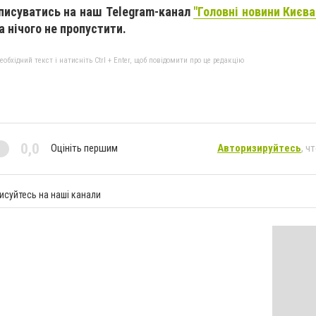
дписуватись на наш Telegram-канал
"Головні новини Києва 
та нічого не пропустити.
бхідний текст і натисніть Ctrl + Enter, щоб повідомити про це редакцію
0,0
Оцініть першим
Авторизируйтесь
, ч
исуйтесь на наші канали