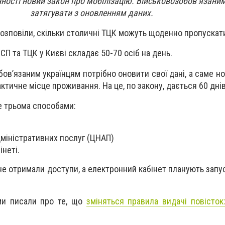
нності новий закон про мобілізацію. Військовозобов’язани
затягувати з оновленням даних.
розповіли, скільки столичні ТЦК можуть щоденно пропускат
 СП та ТЦК у Києві складає 50-70 осіб на день.
бов’язаним українцям потрібно оновити свої дані, а саме 
ктичне місце проживання. На це, по закону, дається 60 днів
е трьома способами:
дміністративних послуг (ЦНАП)
інеті.
не отримали доступи, а електронний кабінет планують запу
ми писали про те, що
зміняться правила видачі повісток