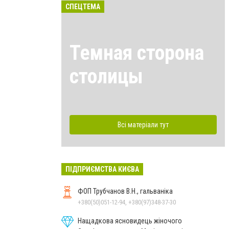
СПЕЦТЕМА
Темная сторона
столицы
Всі матеріали тут
ПІДПРИЄМСТВА КИЄВА
ФОП Трубчанов В.Н., гальваніка
+380(50)051-12-94, +380(97)348-37-30
Нащадкова ясновидець жіночого