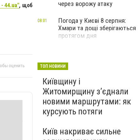
через ворожу атаку
- 44.ua"
, щоб
Погода у Києві 8 серпня:
08:01
Хмари та дощі зберігаються
протягом дня
тобы оценить
ТОП НОВИНИ
Київщину і
Житомирщину з’єднали
новими маршрутами: як
курсують потяги
Київ накриває сильне