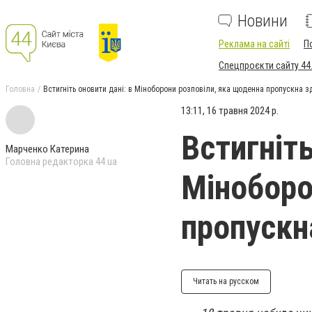
Новини
Реклама на сайті
П
Спецпроєкти сайту 44
Головна
Встигніть оновити дані: в Міноборони розповіли, яка щоденна пропускна з
13:11, 16 травня 2024 р.
Встигніть
Марченко Катерина
Головна редакторка 44.ua
Міноборо
пропускн
Читать на русском