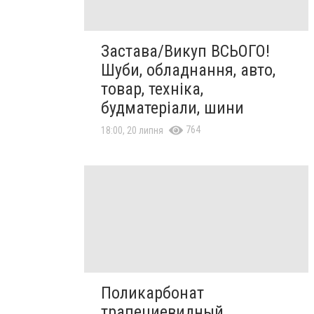
Застава/Викуп ВСЬОГО!
Шуби, обладнання, авто,
товар, техніка,
будматеріали, шини
764
18:00, 20 липня
Поликарбонат
трапециевидный