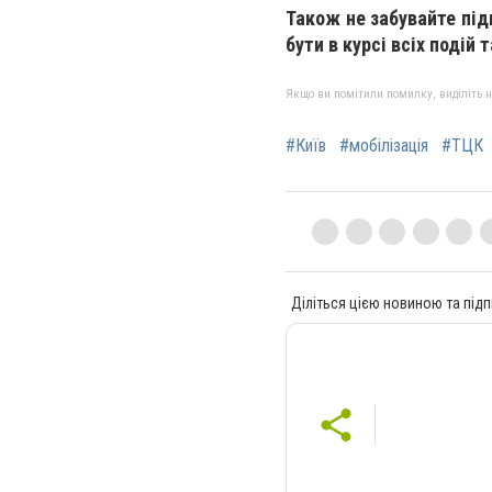
Також не забувайте пі
бути в курсі всіх подій 
Якщо ви помітили помилку, виділіть нео
#Київ
#мобілізація
#ТЦК
Діліться цією новиною та підп