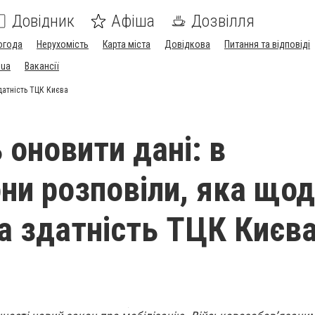
Довідник
Афіша
Дозвілля
огода
Нерухомість
Карта міста
Довідкова
Питання та відповіді
.ua
Вакансії
датність ТЦК Києва
 оновити дані: в
ни розповіли, яка що
а здатність ТЦК Києв