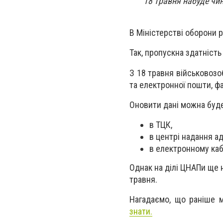
18 травня набуде чи
В Міністерстві оборони 
Так, пропускна здатність
З 18 травня військовозо
та електронної пошти, фа
Оновити дані можна буд
в ТЦК,
в центрі надання а
в електронному каб
Однак на ділі ЦНАПи ще 
травня.
Нагадаємо, що раніше 
знати.