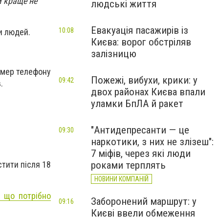
м краще не
людські життя
Евакуація пасажирів із
10:08
и людей.
Києва: ворог обстріляв
залізницю
номер телефону
Пожежі, вибухи, крики: у
09:42
.
двох районах Києва впали
уламки БпЛА й ракет
"Антидепресанти — це
09:30
наркотики, з них не злізеш":
7 міфів, через які люди
стити після 18
роками терплять
НОВИНИ КОМПАНІЙ
: що потрібно
Заборонений маршрут: у
09:16
Києві ввели обмеження