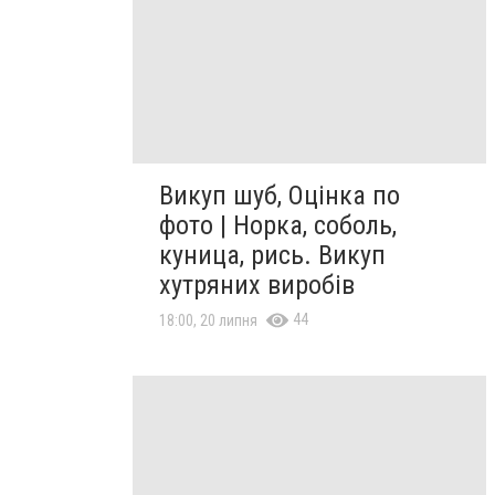
Викуп шуб, Оцінка по
фото | Норка, соболь,
куница, рись. Викуп
хутряних виробів
44
18:00, 20 липня