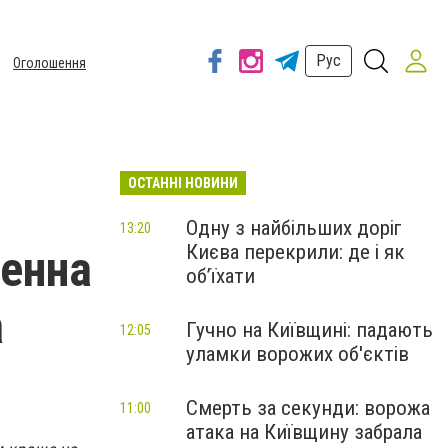
Рус
Оголошення
ОСТАННІ НОВИНИ
Одну з найбільших доріг
13:20
Києва перекрили: де і як
денна
об’їхати
а
Гучно на Київщині: падають
12:05
уламки ворожих об'єктів
Смерть за секунди: ворожа
11:00
атака на Київщину забрала