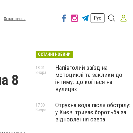
Рус
Оголошення
ОСТАННІ НОВИНИ
Напівголий заїзд на
18:01
Вчора
мотоциклі та заклики до
а 8
інтиму: що коїться на
вулицях
Отруєна вода після обстрілу:
17:30
Вчора
у Києві триває боротьба за
відновлення озера