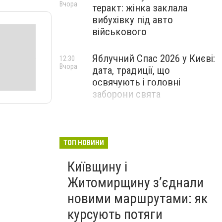
Вчора
теракт: жінка заклала
вибухівку під авто
військового
Яблучний Спас 2026 у Києві:
12:30
Вчора
дата, традиції, що
освячують і головні
заборони свята
ТОП НОВИНИ
Київщину і
Житомирщину з’єднали
новими маршрутами: як
курсують потяги