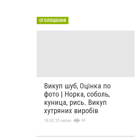
ОГОЛОШЕННЯ
Викуп шуб, Оцінка по
фото | Норка, соболь,
куница, рись. Викуп
хутряних виробів
44
18:00, 20 липня