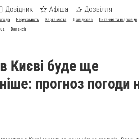
Довідник
Афіша
Дозвілля
огода
Нерухомість
Карта міста
Довідкова
Питання та відповіді
.ua
Вакансії
 в Києві буде ще
ніше: прогноз погоди н