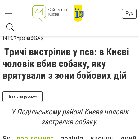
Рус
14:15, 7 травня 2024 р.
Тричі вистрілив у пса: в Києві
чоловік вбив собаку, яку
врятували з зони бойових дій
Читать на русском
У Подільському районі Києва чоловік
застрелив собаку.
Як
повідомила
поліція, киянин, який