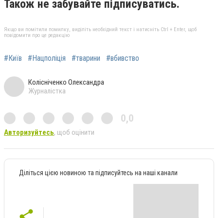
Також не забувайте підписуватись.
Якщо ви помітили помилку, виділіть необхідний текст і натисніть Ctrl + Enter, щоб
повідомити про це редакцію
#Київ
#Нацполіція
#тварини
#вбивство
Колісніченко Олександра
Журналістка
0,0
Авторизуйтесь
, щоб оцінити
Діліться цією новиною та підписуйтесь на наші канали