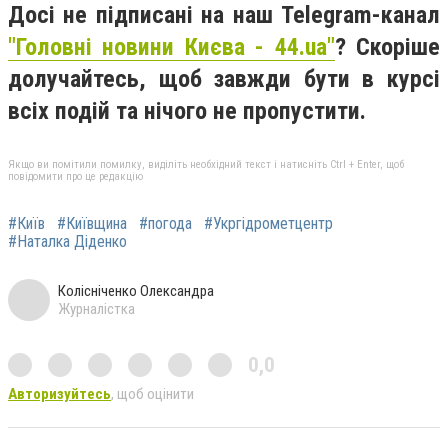
Досі не підписані на наш Telegram-канал
"Головні новини Києва - 44.ua"
? Скоріше
долучайтесь, щоб завжди бути в курсі
всіх подій та нічого не пропустити.
Якщо ви помітили помилку, виділіть необхідний текст і натисніть Ctrl + Enter, щоб
повідомити про це редакцію
#Київ
#Київщина
#погода
#Укргідрометцентр
#Наталка Діденко
Колісніченко Олександра
Журналістка
0,0
Авторизуйтесь
, щоб оцінити