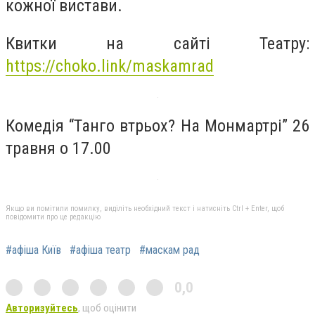
кожної вистави.
Квитки на сайті Театру:
https://choko.link/maskamrad
Комедія “Танго втрьох? На Монмартрі” 26
травня о 17.00
Якщо ви помітили помилку, виділіть необхідний текст і натисніть Ctrl + Enter, щоб
повідомити про це редакцію
#афіша Київ
#афіша театр
#маскам рад
0,0
Авторизуйтесь
, щоб оцінити