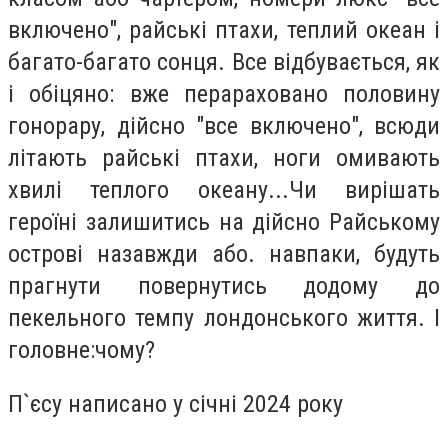
включено", райські птахи, теплий океан і
багато-багато сонця. Все відбувається, як
і обіцяно: вже перараховано половину
гонорару, дійсно "все включено", всюди
літають райські птахи, ноги омивають
хвилі теплого океану...Чи вирішать
героїні залишитись на дійсно Райському
острові назавжди або. навпаки, будуть
прагнути повернутись додому до
пекельного темпу лондонського життя. І
головне:чому?
П`єсу написано у січні 2024 року