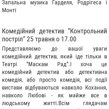
Запальна музика Гарделя, Родрігеса і
Монті
Комедійний детектив “Контрольний
постріл” 25 травня о 17.00
Представляємо до вашої уваги
комедійний детектив, який іде тільки в
Театрі "Маскам Рад".І хоча це
комедійний детектив або детективна
комедія, або просто комедія, всі події
вистави відбуваються навколо Кохання,
навколо Любові - як майже все в
людському житті.Всім глядачам