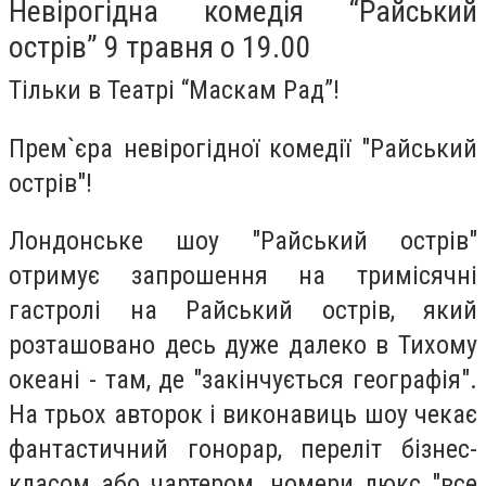
Невірогідна комедія “Райський
острів” 9 травня о 19.00
Тільки в Театрі “Маскам Рад”!
Прем`єра невірогідної комедії "Райський
острів"!
Лондонське шоу "Райський острів"
отримує запрошення на тримісячні
гастролі на Райський острів, який
розташовано десь дуже далеко в Тихому
океані - там, де "закінчується географія".
На трьох авторок і виконавиць шоу чекає
фантастичний гонорар, переліт бізнес-
класом або чартером, номери люкс "все