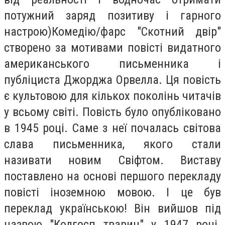
потужний заряд позитиву і гарного
настрою)Комедію/фарс "Скотний двір"
створено за мотивами повісті видатного
американського письменника і
публіциста Джорджа Орвелла. Ця повість
є культовою для кількох поколінь читачів
у всьому світі. Повість було опубліковано
в 1945 році. Саме з неї почалась світова
слава письменника, якого стали
називати новим Свіфтом. Виставу
поставлено на основі першого перекладу
повісті іноземною мовою. І це був
переклад українською! Він вийшов під
назвою "Колгосп тварин" у 1947 році.