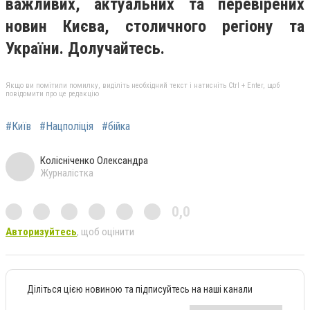
важливих, актуальних та перевірених
новин Києва, столичного регіону та
України. Долучайтесь.
Якщо ви помітили помилку, виділіть необхідний текст і натисніть Ctrl + Enter, щоб
повідомити про це редакцію
#Київ
#Нацполіція
#бійка
Колісніченко Олександра
Журналістка
0,0
Авторизуйтесь
, щоб оцінити
Діліться цією новиною та підписуйтесь на наші канали