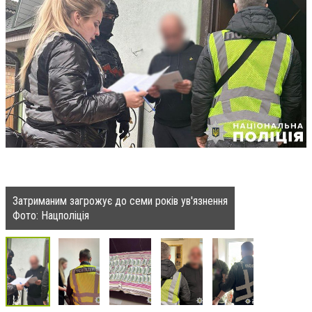
Затриманим загрожує до семи років ув'язнення
Фото: Нацполіція