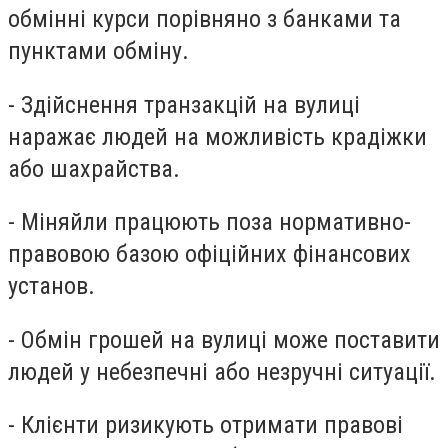
обмінні курси порівняно з банками
та
пунктами
обміну
.
-
Здійснення транзакцій на вулиці
наражає людей на
можливість
крадіжки
або шахрайства.
-
Міняйли
працюють поза нормативно-
правовою базою офіційних фінансових
установ.
-
О
бмін грошей на вулиці може поставити
людей у ​​небезпечні або незручні ситуації.
-
Клієнти ризикують отримати правові