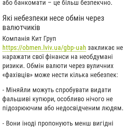
або банкомат
и
– це більш безпекчно.
Які небезпеки несе обмін через
валютчиків
Компанія Кит Груп
https://obmen.lviv.ua/gbp-uah
закликає не
наражати свої фінанси на необдумані
ризики.
Обмін валюти через вуличних
«фах
івців
» може нести кілька небезпек:
-
М
іняйли можуть спробувати видати
фальшиві купюри, особливо нічого не
підозрюючим або недосвідченим людям.
-
Вони іноді
пропону
ють
менш вигідні