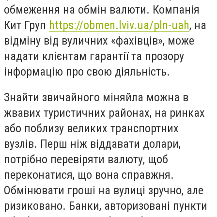
обмеження на обмін валюти. Компанія
Кит Груп
https
://
obmen
.
lviv
.
ua
/
pln
-
uah
, на
відміну від вуличних «фахівців», може
надати клієнтам гарантії та прозору
інформацію про свою діяльність.
Знайти
звичайного міняйла
можна в
жвавих туристичних районах, на ринках
або поблизу великих транспортних
вузлів
.
Перш ніж віддавати долари,
потрібно перевіряти валюту, щоб
переконатися, що вона справжня.
Обмінювати гроші на вулиці зручно, але
ризиковано. Банки, авторизовані пункти