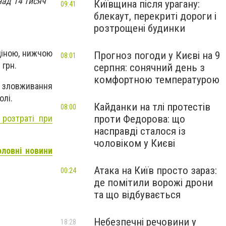
над 14 тисяч
Київщина після урагану:
09:41
блекаут, перекриті дороги і
розтрощені будинки
ціною, нижчою
Прогноз погоди у Києві на 9
08:01
 грн.
серпня: сонячний день з
комфортною температурою
 зловживання
олі.
Кайданки на тлі протестів
08:00
 розтраті при
проти Федорова: що
насправді сталося із
чоловіком у Києві
оловні новини
Атака на Київ просто зараз:
00:24
де помітили ворожі дрони
та що відбувається
Небезпечні речовини у
18:28