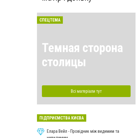
СПЕЦТЕМА
Темная сторона
столицы
Всі матеріали тут
ПІДПРИЄМСТВА КИЄВА
Елара Вейл - Провідник між видимим та
невидимим