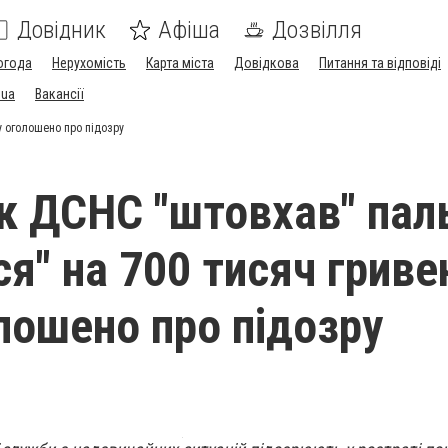
Довідник
Афіша
Дозвілля
огода
Нерухомість
Карта міста
Довідкова
Питання та відповіді
.ua
Вакансії
у оголошено про підозру
к ДСНС "штовхав" паль
я" на 700 тисяч гриве
лошено про підозру