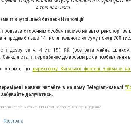
служби з надзвичайних ситуацій підозрюють у розтраті по
літрів пального.
амент внутрішньої безпеки Нацполіції.
к продавав стороннім особам паливо на автотранспорт за 
він продав більше 14 тис. л пального на суму понад 700 тис.
ро підозру за ч. 4 ст. 191 КК (розтрата майна шляхом
Санкція статті передбачає до восьми років позбавлення в
ло відомо, що
директорку Київської фортеці упіймали на
 перевірені новини читайте в нашому Telegram-каналі
"Г
е забувайте долучатись.
бхідний текст і натисніть Ctrl + Enter, щоб повідомити про це редакцію
#розтрата