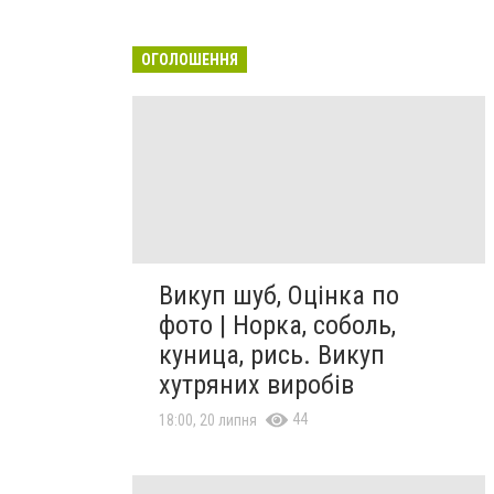
ОГОЛОШЕННЯ
Викуп шуб, Оцінка по
фото | Норка, соболь,
куница, рись. Викуп
хутряних виробів
44
18:00, 20 липня