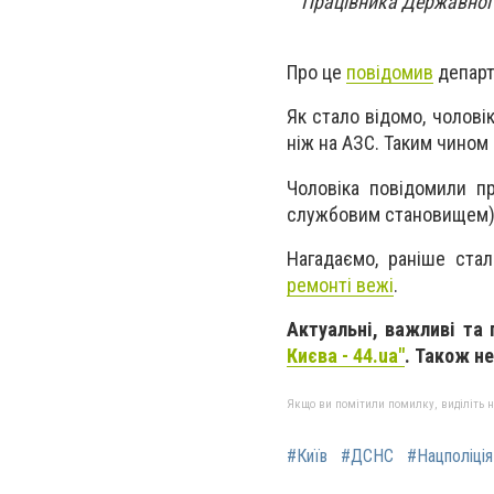
Працівника Державної 
Про це
повідомив
департ
Як стало відомо, чолові
ніж на АЗС. Таким чином 
Чоловіка повідомили п
службовим становищем). 
Нагадаємо, раніше ста
ремонті вежі
.
Актуальні, важливі та
Києва - 44.ua"
. Також н
Якщо ви помітили помилку, виділіть нео
#Київ
#ДСНС
#Нацполіція