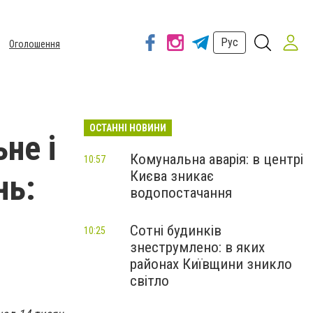
Рус
Оголошення
ОСТАННІ НОВИНИ
не і
Комунальна аварія: в центрі
10:57
Києва зникає
нь:
водопостачання
Сотні будинків
10:25
знеструмлено: в яких
районах Київщини зникло
світло