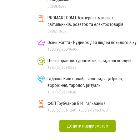
0635976776
PROMART.COM.UA інтернет-магазин
cвітильників, розеток та електротоварів
0988210269
Осінь Життя - Будинок для людей похилого віку
+380(98)266-96-96
Центр правової допомоги, юридичні послуги
+380(67)259-05-22
Гадалка Київ онлайн, ясновидяща Ірина,
ворожіння, таролог, ритуали
+380(50)725-50-87
ФОП Трубчанов В.Н., гальваніка
+380(50)051-12-94, +380(97)348-37-30
Додати підприємство