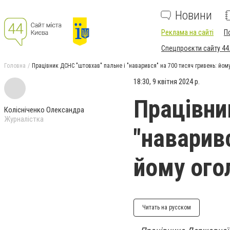
Новини
Реклама на сайті
П
Спецпроєкти сайту 44
Головна
Працівник ДСНС "штовхав" пальне і "наварився" на 700 тисяч гривень: йом
18:30, 9 квітня 2024 р.
Працівни
Колісніченко Олександра
Журналістка
"наваривс
йому ого
Читать на русском