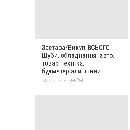
Застава/Викуп ВСЬОГО!
Шуби, обладнання, авто,
товар, техніка,
будматеріали, шини
764
18:00, 20 липня