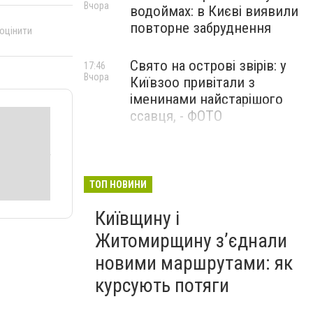
Вчора
водоймах: в Києві виявили
повторне забруднення
 оцінити
Свято на острові звірів: у
17:46
Вчора
Київзоо привітали з
іменинами найстарішого
ссавця, - ФОТО
ТОП НОВИНИ
Київщину і
Житомирщину з’єднали
новими маршрутами: як
курсують потяги