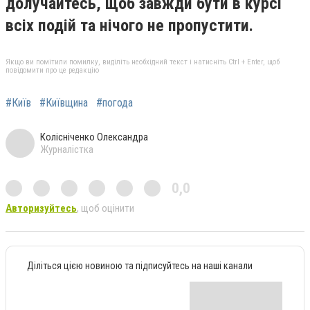
долучайтесь, щоб завжди бути в курсі
всіх подій та нічого не пропустити.
Якщо ви помітили помилку, виділіть необхідний текст і натисніть Ctrl + Enter, щоб
повідомити про це редакцію
#Київ
#Київщина
#погода
Колісніченко Олександра
Журналістка
0,0
Авторизуйтесь
, щоб оцінити
Діліться цією новиною та підписуйтесь на наші канали