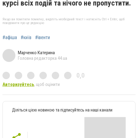
курсі всіх подій та нічого не пропустити.
Якщо ви помітили помилку, виділіть необхідний текст і натисніть Ctrl + Enter, щоб
повідомити про це редакцію
#афіша
#київ
#івенти
Марченко Катерина
Головна редакторка 44.ua
0,0
Авторизуйтесь
, щоб оцінити
Діліться цією новиною та підписуйтесь на наші канали