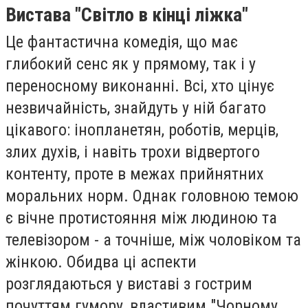
Вистава "Світло в кінці ліжка"
Це фантастична комедія, що має
глибокий сенс як у прямому, так і у
переносному виконанні. Всі, хто цінує
незвичайність, знайдуть у ній багато
цікавого: інопланетян, роботів, мерців,
злих духів, і навіть трохи відвертого
контенту, проте в межах прийнятних
моральних норм. Однак головною темою
є вічне протистояння між людиною та
телевізором - а точніше, між чоловіком та
жінкою. Обидва ці аспекти
розглядаються у виставі з гострим
почуттям гумору, властивим "Чорному