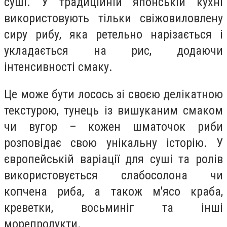
суші. У традиційній японській кухні
використовують тільки свіжовиловлену
сиру рибу, яка ретельно нарізається і
укладається на рис, додаючи
інтенсивності смаку.
Це може бути лосось зі своєю делікатною
текстурою, тунець із вишуканим смаком
чи вугор – кожен шматочок риби
розповідає свою унікальну історію. У
європейській варіації для суші та ролів
використовується слабосолона чи
копчена риба, а також м'ясо краба,
креветки, восьминіг та інші
морепродукти.