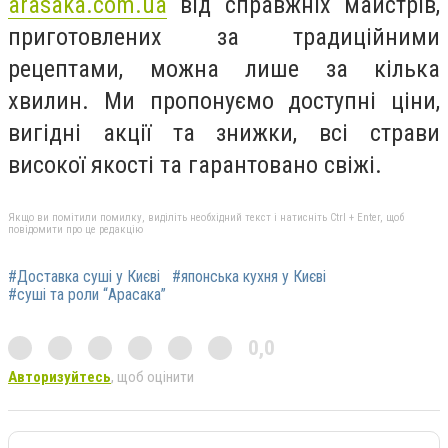
arasaka.com.ua
від справжніх майстрів,
приготовлених за традиційними
рецептами, можна лише за кілька
хвилин. Ми пропонуємо доступні ціни,
вигідні акції та знижки, всі страви
високої якості та гарантовано свіжі.
Якщо ви помітили помилку, виділіть необхідний текст і натисніть Ctrl + Enter, щоб
повідомити про це редакцію
#Доставка суші у Києві
#японська кухня у Києві
#суші та роли “Арасака”
0,0
Авторизуйтесь
, щоб оцінити