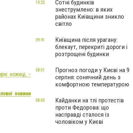
Сотні будинків
10:25
знеструмлено: в яких
районах Київщини зникло
світло
Київщина після урагану:
09:41
блекаут, перекриті дороги і
розтрощені будинки
Прогноз погоди у Києві на 9
08:01
рні ножиці, –
серпня: сонячний день з
комфортною температурою
оловні новини
Кайданки на тлі протестів
08:00
проти Федорова: що
насправді сталося із
чоловіком у Києві