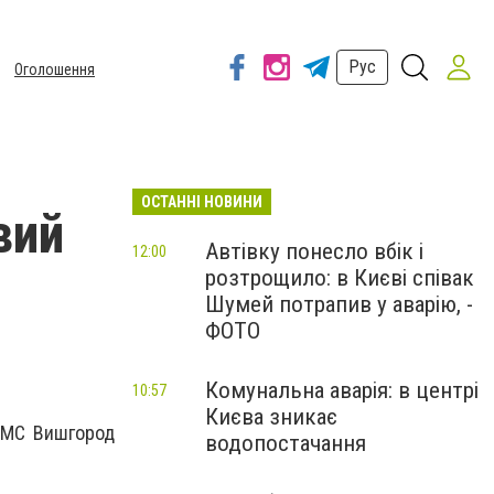
Рус
Оголошення
ОСТАННІ НОВИНИ
вий
Автівку понесло вбік і
12:00
розтрощило: в Києві співак
Шумей потрапив у аварію, -
ФОТО
Комунальна аварія: в центрі
10:57
Києва зникає
ОГМС Вишгород
водопостачання