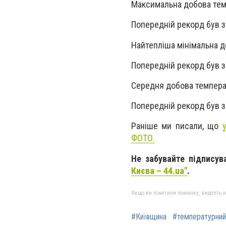
Максимальна добова тем
Попередній рекорд був з
Найтепліша мінімальна д
Попередній рекорд був з
Середня добова темпера
Попередній рекорд був з
Раніше ми писали, що
ФОТО.
Не забувайте підписув
Києва – 44.ua"
.
Якщо ви помітили помилку, виділіть нео
#Київщина
#температурний