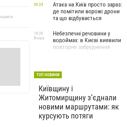
Атака на Київ просто зараз:
00:24
де помітили ворожі дрони
 оцінити
та що відбувається
Небезпечні речовини у
18:28
Вчора
водоймах: в Києві виявили
повторне забруднення
ТОП НОВИНИ
Київщину і
Житомирщину з’єднали
новими маршрутами: як
курсують потяги