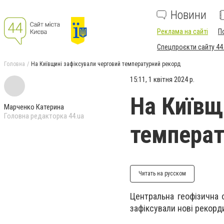
Новини
Реклама на сайті
П
Спецпроєкти сайту 44
Головна
На Київщині зафіксували черговий температурний рекорд
15:11, 1 квітня 2024 р.
На Київщ
Марченко Катерина
Головна редакторка 44.ua
температ
Читать на русском
Центральна геофізична
зафіксували нові рекорд