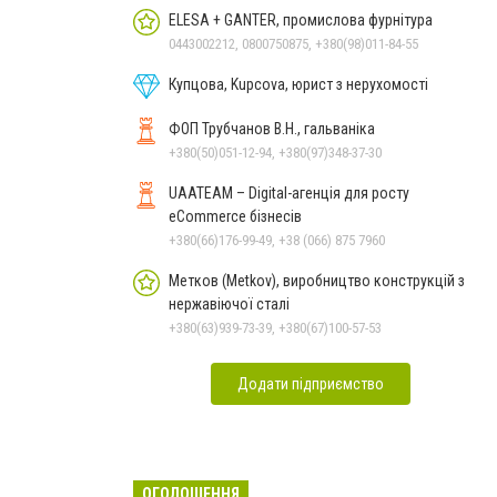
ELESA + GANTER, промислова фурнітура
0443002212, 0800750875, +380(98)011-84-55
Купцова, Kupcova, юрист з нерухомості
ФОП Трубчанов В.Н., гальваніка
+380(50)051-12-94, +380(97)348-37-30
UAATEAM – Digital-агенція для росту
eCommerce бізнесів
+380(66)176-99-49, +38 (066) 875 7960
Метков (Metkov), виробництво конструкцій з
нержавіючої сталі
+380(63)939-73-39, +380(67)100-57-53
Додати підприємство
ОГОЛОШЕННЯ