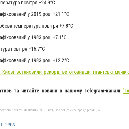
пература повітря +24.9°С
афіксований у 2019 році +21.1°С
обова температура повітря +7.8°С
афіксований у 1983 році +7.1°С
тура повітря +16.7°С
афіксований у 1983 році +12.2°С
у Києві встановили
рекорд,
виготовивши гігантські манікю
атись та читайте новини в нашому Telegram-каналі
"Г
бхідний текст і натисніть Ctrl + Enter, щоб повідомити про це редакцію
 рекорд