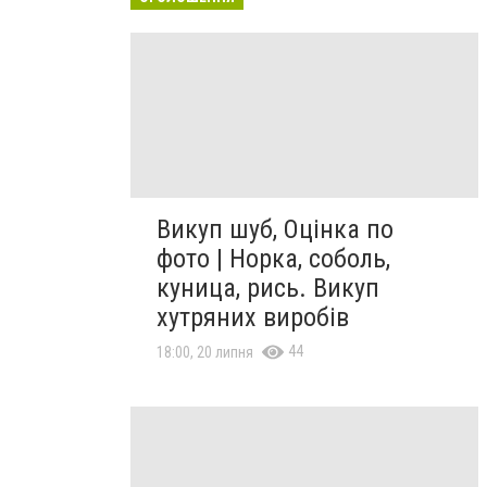
Викуп шуб, Оцінка по
фото | Норка, соболь,
куница, рись. Викуп
хутряних виробів
44
18:00, 20 липня