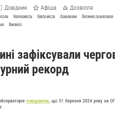
Довідник
Афіша
Дозвілля
огода
Нерухомість
Карта міста
Довідкова
Питання та відповіді
.ua
Вакансії
ині зафіксували черго
урний рекорд
 обсерваторія
повідомляє
, що 31 березня 2024 року на 
и: