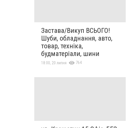
Застава/Викуп ВСЬОГО!
Шуби, обладнання, авто,
товар, техніка,
будматеріали, шини
764
18:00, 20 липня