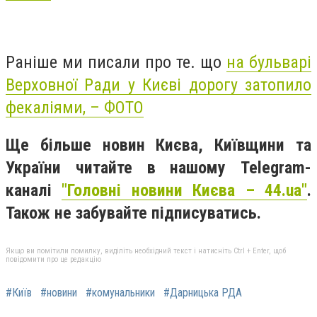
Раніше ми писали про те. що
на бульварі
Верховної Ради у Києві дорогу затопило
фекаліями, – ФОТО
Ще більше новин Києва, Київщини та
України читайте в нашому Telegram-
каналі
"Головні новини Києва – 44.ua"
.
Також не забувайте підписуватись.
Якщо ви помітили помилку, виділіть необхідний текст і натисніть Ctrl + Enter, щоб
повідомити про це редакцію
#Київ
#новини
#комунальники
#Дарницька РДА