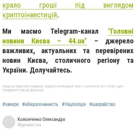
крало гроші під виглядом
криптоінвестицій
.
Ми маємо Telegram-канал
"Головні
новини Києва – 44.ua"
– джерело
важливих, актуальних та перевірених
новин Києва, столичного регіону та
України. Долучайтесь.
Якщо ви помітили помилку, виділіть необхідний текст і натисніть Ctrl + Enter, щоб
повідомити про це редакцію
#хакери
#кіберзлочинність
#Нацполіція
#шахрайство
Колісніченко Олександра
Журналістка