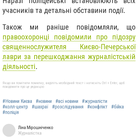
Наразі поліцейські встановлюють всіх
учасників та детальні обставини події.
Також ми раніше повідомляли, що
правоохоронці повідомили про підозру
священнослужителя Києво-Печерської
лаври за перешкоджання журналістській
діяльності
.
Якщо ви помітили помилку, виділіть необхідний текст і натисніть Ctrl + Enter, щоб
повідомити про це редакцію
#Новини Києва
#новини
#всі новини
#журналісти
#колл-центр
#шахраї
#розслідування
#конфлікт
#бійка
#поліція
Ліна Мірошніченко
Журналістка