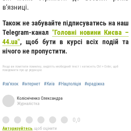
в’язниці.
Також не забувайте підписуватись на наш
Telegram-канал
"Головні новини Києва –
44.ua"
, щоб бути в курсі всіх подій та
нічого не пропустити.
Якщо ви помітили помилку, виділіть необхідний текст і натисніть Ctrl + Enter, щоб
повідомити про це редакцію
#зв'язок
#інтернет
#Київ
#Нацполіція
#крадіжка
Колісніченко Олександра
Журналістка
0,0
Авторизуйтесь
, щоб оцінити