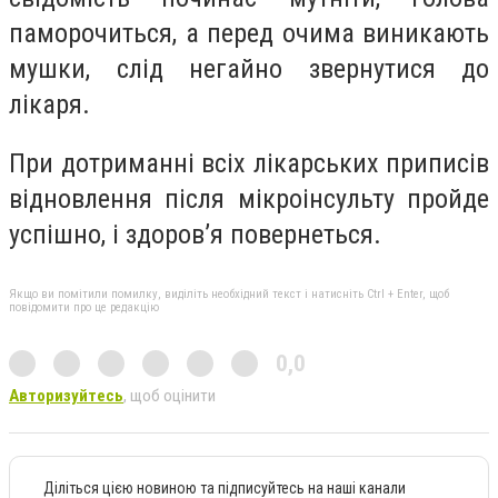
паморочиться, а перед очима виникають
мушки, слід негайно звернутися до
лікаря.
При дотриманні всіх лікарських приписів
відновлення після мікроінсульту пройде
успішно, і здоров’я повернеться.
Якщо ви помітили помилку, виділіть необхідний текст і натисніть Ctrl + Enter, щоб
повідомити про це редакцію
0,0
Авторизуйтесь
, щоб оцінити
Діліться цією новиною та підписуйтесь на наші канали