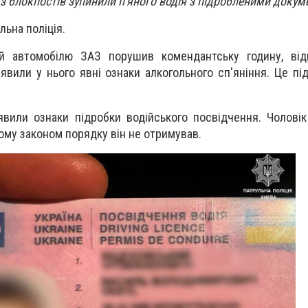
 з блокпостів зупинили п'яного водія з підробленими докум
льна поліція.
ій автомобілю ЗАЗ порушив комендантську годину, відп
явили у нього явні ознаки алкогольного сп'яніння. Це пі
иявили ознаки підробки водійського посвідчення. Чоловік
му законом порядку він не отримував.