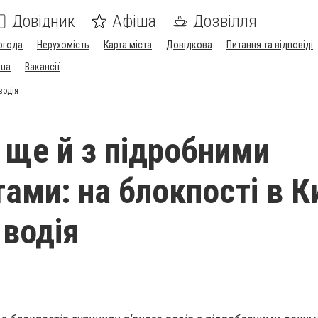
Довідник
Афіша
Дозвілля
огода
Нерухомість
Карта міста
Довідкова
Питання та відповіді
.ua
Вакансії
водія
а ще й з підробними
ами: на блокпості в К
 водія