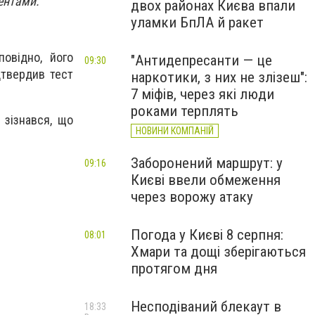
ентами.
двох районах Києва впали
уламки БпЛА й ракет
овідно, його
"Антидепресанти — це
09:30
дтвердив тест
наркотики, з них не злізеш":
7 міфів, через які люди
роками терплять
 зізнався, що
НОВИНИ КОМПАНІЙ
Заборонений маршрут: у
09:16
Києві ввели обмеження
через ворожу атаку
Погода у Києві 8 серпня:
08:01
Хмари та дощі зберігаються
протягом дня
Несподіваний блекаут в
18:33