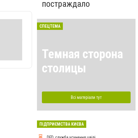
постраждало
СПЕЦТЕМА
Темная сторона
столицы
Всі матеріали тут
ПІДПРИЄМСТВА КИЄВА
DFD, служба усунення цвілі