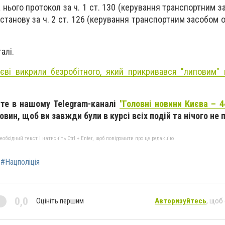
 нього протокол за ч. 1 ст. 130 (керування транспортним з
останову за ч. 2 ст. 126 (керування транспортним засобом 
.
алі.
єві викрили безробітного, який
прикривався "липовим" 
те в нашому Telegram-каналі
"Головні новини Києва – 4
вин, щоб ви завжди були в курсі всіх подій та нічого не 
бхідний текст і натисніть Ctrl + Enter, щоб повідомити про це редакцію
#Нацполіція
0,0
Оцініть першим
Авторизуйтесь
, щоб