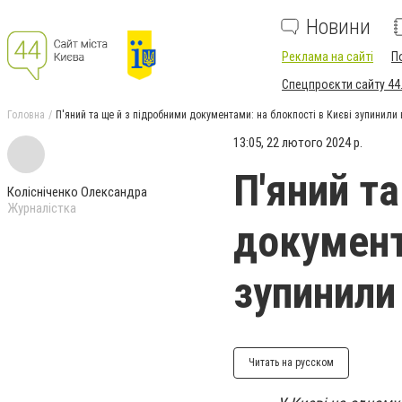
Новини
Реклама на сайті
П
Спецпроєкти сайту 44
Головна
П'яний та ще й з підробними документами: на блокпості в Києві зупинили 
13:05, 22 лютого 2024 р.
П'яний т
Колісніченко Олександра
Журналістка
документ
зупинили
Читать на русском