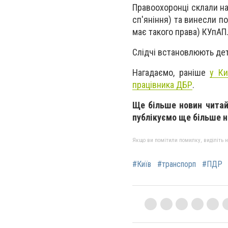
Правоохоронці склали на
сп'яніння) та винесли п
має такого права) КУпАП
Слідчі встановлюють дет
Нагадаємо, раніше
у Ки
працівника ДБР
.
Ще більше новин читай
публікуємо ще більше но
Якщо ви помітили помилку, виділіть нео
#Київ
#транспорп
#ПДР