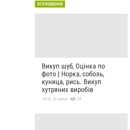
ОГОЛОШЕННЯ
Викуп шуб, Оцінка по
фото | Норка, соболь,
куница, рись. Викуп
хутряних виробів
44
18:00, 20 липня