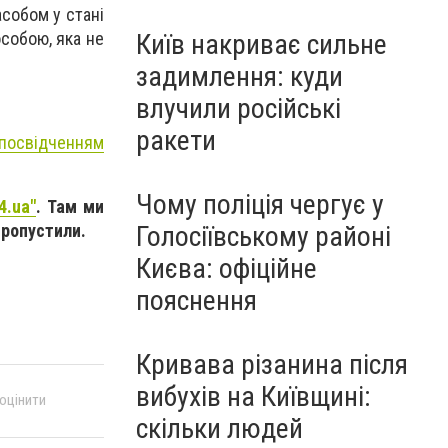
асобом у стані
особою, яка не
Київ накриває сильне
задимлення: куди
влучили російські
ракети
посвідченням
Чому поліція чергує у
4.ua"
. Там ми
Голосіївському районі
пропустили.
Києва: офіційне
пояснення
Кривава різанина після
вибухів на Київщині:
 оцінити
скільки людей