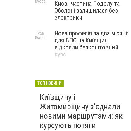
Вчора
Києві: частина Подолу та
Оболоні залишилася без
електрики
Нова професія за два місяці:
17:58
Вчора
для ВПО на Київщині
відкрили безкоштовний
курс
ТОП НОВИНИ
Київщину і
Житомирщину з’єднали
новими маршрутами: як
курсують потяги