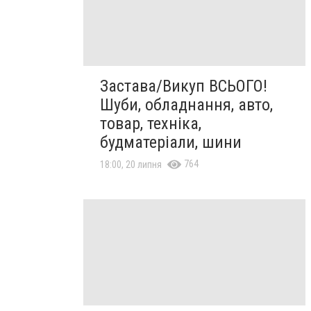
Застава/Викуп ВСЬОГО!
Шуби, обладнання, авто,
товар, техніка,
будматеріали, шини
764
18:00, 20 липня