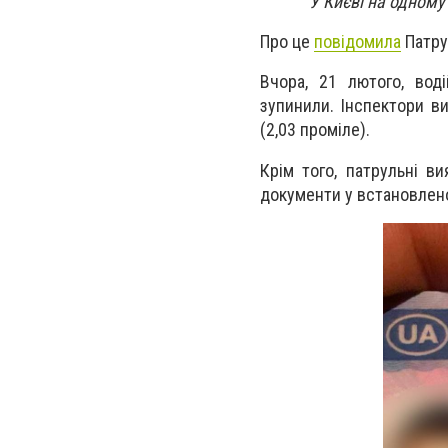
У Києві на одному
Про це
повідомила
Патру
Вчора, 21 лютого, вод
зупинили. Інспектори ви
(2,03 проміле).
Крім того, патрульні в
документи у встановлено