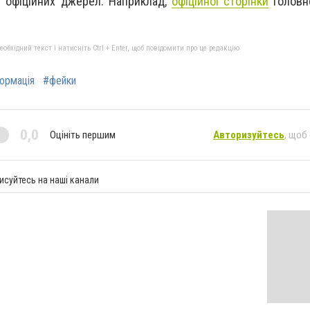
 офіційних джерел. Наприклад,
офіційної сторінки
Головн
бхідний текст і натисніть Ctrl + Enter, щоб повідомити про це редакцію
ормація
#фейки
0,0
Оцініть першим
Авторизуйтесь
, щоб
исуйтесь на наші канали