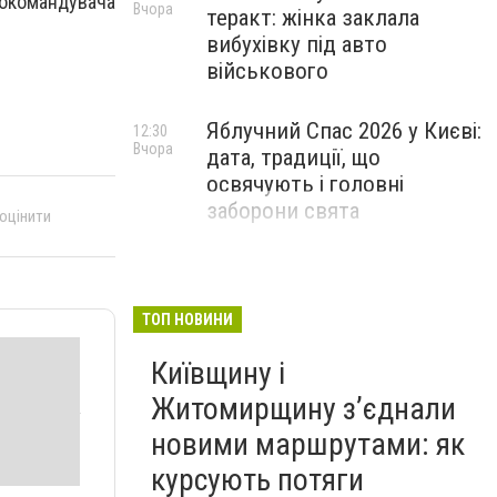
окомандувача
Вчора
теракт: жінка заклала
вибухівку під авто
військового
Яблучний Спас 2026 у Києві:
12:30
Вчора
дата, традиції, що
освячують і головні
заборони свята
 оцінити
ТОП НОВИНИ
Київщину і
Житомирщину з’єднали
новими маршрутами: як
курсують потяги