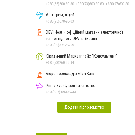
+380(66)600-80-80, +380(73)600-80-80, +380(97)600-80-80
Ангстрем, ліцей
+380(95)678-90-03
DEVI Heat – офіційний магазин електричної
теплої підлоги DEVI в Україні
+380(68)472-59-59
Юридичний Маркетплейс "Консультант"
+380(73)260-29-94
Бюро перекладів Ellen Київ
Prime Event, івент агентство
+38 (067) 899-49-49
Додати підприємство