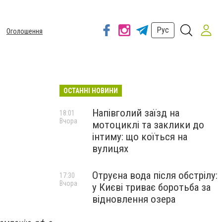
Рус
Оголошення
ОСТАННІ НОВИНИ
Напівголий заїзд на
18:01
Вчора
мотоциклі та заклики до
інтиму: що коїться на
вулицях
Отруєна вода після обстрілу:
17:30
Вчора
у Києві триває боротьба за
відновлення озера