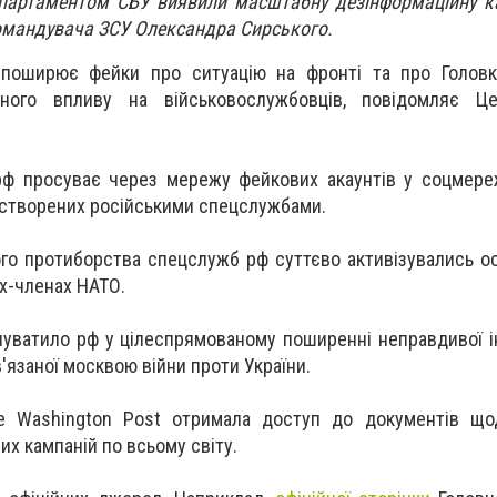
партаментом СБУ виявили масштабну дезінформаційну к
омандувача ЗСУ Олександра Сирського.
 поширює фейки про ситуацію на фронті та про Голов
ічного впливу на військовослужбовців, повідомляє Це
рф просуває через мережу фейкових акаунтів у соцмере
m, створених російськими спецслужбами.
ого протиборства спецслужб рф суттєво активізувались о
нах-членах НАТО.
нуватило рф у цілеспрямованому поширенні неправдивої і
'язаної москвою війни проти України.
he Washington Post отримала доступ до документів щод
х кампаній по всьому світу.