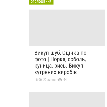
ОГОЛОШЕННЯ
Викуп шуб, Оцінка по
фото | Норка, соболь,
куница, рись. Викуп
хутряних виробів
44
18:00, 20 липня