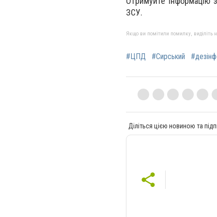
Отримуйте інформацію з
ЗСУ.
Якщо ви помітили помилку, виділіть нео
#ЦПД
#Сирський
#дезінф
Діліться цією новиною та підп