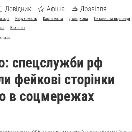
Довідник
Афіша
Дозвілля
огода
Нерухомість
Карта міста
Довідкова
Питання та відповіді
.ua
Вакансії
ережах
: спецслужби рф
ли фейкові сторінки
о в соцмережах