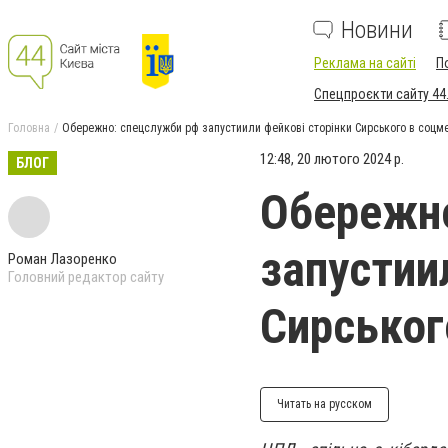
Новини
Реклама на сайті
П
Спецпроєкти сайту 44
Головна
Обережно: спецслужби рф запустиили фейкові сторінки Сирського в соцм
12:48, 20 лютого 2024 р.
БЛОГ
Обережно
запустии
Роман Лазоренко
Головний редактор сайту
Сирськог
Читать на русском