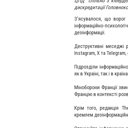
ЦПД спільно з кіберде
дискредитації Головнок
З'ясувалося, що ворог
інформаційно-психолог
дезінформації.
Деструктивні меседжі 
Instagram, X та Telegra
Підрозділи інформаційн
як в Україні, так і в краї
Міноборони Франції зви
Францію в контексті розв
Крім того, редакція T
кремлем дезінформаційни