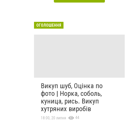
ОГОЛОШЕННЯ
Викуп шуб, Оцінка по
фото | Норка, соболь,
куница, рись. Викуп
хутряних виробів
44
18:00, 20 липня