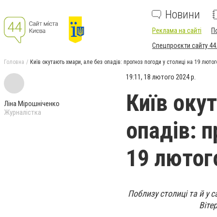
Новини
Реклама на сайті
П
Спецпроєкти сайту 44
Головна
Київ окутають хмари, але без опадів: прогноз погоди у столиці на 19 лютог
19:11, 18 лютого 2024 р.
Київ оку
Ліна Мірошніченко
Журналістка
опадів: п
19 лютог
Поблизу столиці та й у 
Віте