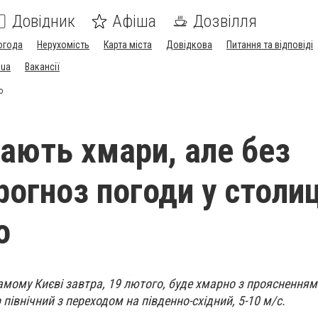
Довідник
Афіша
Дозвілля
огода
Нерухомість
Карта міста
Довідкова
Питання та відповіді
.ua
Вакансії
о
тають хмари, але без
рогноз погоди у столиц
о
самому Києві завтра, 19 лютого, буде хмарно з проясненнями
р північний з переходом на південно-східний, 5-10 м/с.