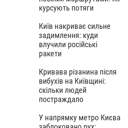
курсують потяги
Київ накриває сильне
задимлення: куди
влучили російські
ракети
Кривава різанина після
вибухів на Київщині:
скільки людей
постраждало
У напрямку метро Києва
заблоковано рух: