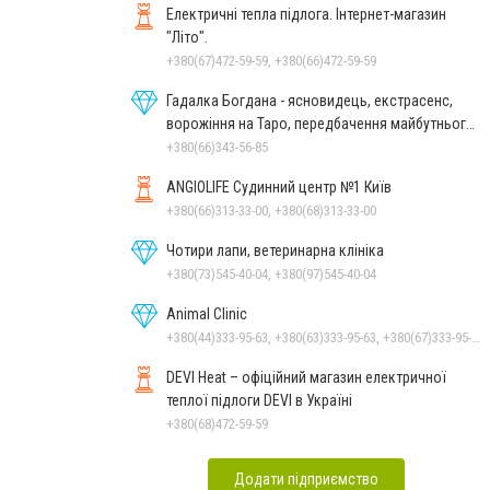
Електричні тепла підлога. Інтернет-магазин
"Літо".
+380(67)472-59-59, +380(66)472-59-59
Гадалка Богдана - ясновидець, екстрасенс,
ворожіння на Таро, передбачення майбутнього,
зняття порчі
+380(66)343-56-85
ANGIOLIFE Судинний центр №1 Київ
+380(66)313-33-00, +380(68)313-33-00
Чотири лапи, ветеринарна клініка
+380(73)545-40-04, +380(97)545-40-04
Animal Clinic
+380(44)333-95-63, +380(63)333-95-63, +380(67)333-95-63, +380(66)333-95-63, +380(67)333-95-63
DEVI Heat – офіційний магазин електричної
теплої підлоги DEVI в Україні
+380(68)472-59-59
Додати підприємство