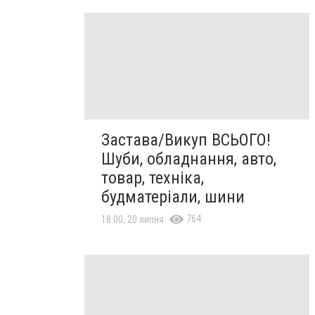
Застава/Викуп ВСЬОГО!
Шуби, обладнання, авто,
товар, техніка,
будматеріали, шини
764
18:00, 20 липня