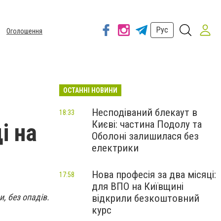
Рус
Оголошення
ОСТАННІ НОВИНИ
Несподіваний блекаут в
18:33
Києві: частина Подолу та
і на
Оболоні залишилася без
електрики
Нова професія за два місяці:
17:58
для ВПО на Київщині
, без опадів.
відкрили безкоштовний
курс