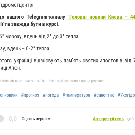
гідрометцентрі.
до нашого Telegram-каналу
"Головні новини Києва – 44
ї та завжди бути в курсі.
6° морозу, вдень від 2° до 3° тепла.
зу, вдень – 0-2° тепла.
ютого, українці вшановують пам'ять святих апостолів від 
ці Апфії.
бхідний текст і натисніть Ctrl + Enter, щоб повідомити про це редакцію
сі новини
#прогноз
#погода
#температура
#синоптик
#Укргід
0,0
Оцініть першим
Авторизуйтесь
, щоб