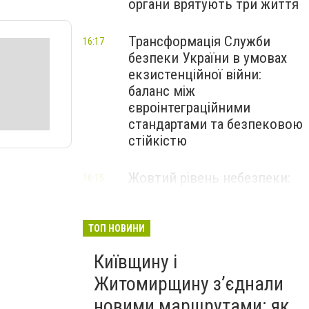
органи врятують три життя
Трансформація Служби
16:17
безпеки України в умовах
екзистенційної війни:
баланс між
євроінтеграційними
стандартами та безпековою
стійкістю
Жовтий рівень небезпеки:
16:15
мешканців Києва та області
попередили про негоду
ТОП НОВИНИ
Київщину і
Житомирщину з’єднали
новими маршрутами: як