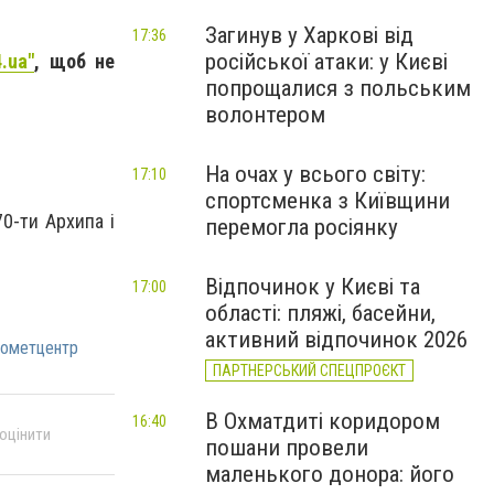
Загинув у Харкові від
17:36
російської атаки: у Києві
.ua"
, щоб не
попрощалися з польським
волонтером
На очах у всього світу:
17:10
спортсменка з Київщини
70-ти Архипа і
перемогла росіянку
Відпочинок у Києві та
17:00
області: пляжі, басейни,
активний відпочинок 2026
рометцентр
ПАРТНЕРСЬКИЙ СПЕЦПРОЄКТ
В Охматдиті коридором
16:40
 оцінити
пошани провели
маленького донора: його