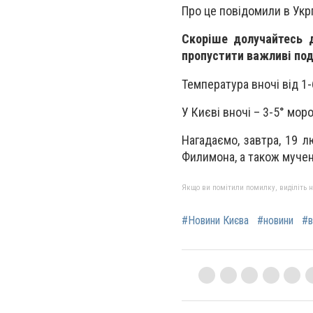
Про це повідомили в Укр
Скоріше долучайтесь 
пропустити важливі поді
Температура вночі від 1-
У Києві вночі – 3-5° моро
Нагадаємо, завтра, 19 л
Филимона, а також мучени
Якщо ви помітили помилку, виділіть нео
#Новини Києва
#новини
#в