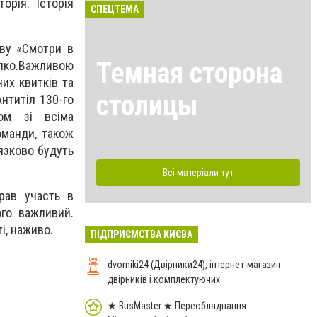
орія. Історія
СПЕЦТЕМА
иву «Смотри в
Темная сторона
алко.Важливою
их квитків та
столицы
нтитіл 130-го
ом зі всіма
оманди, також
’язково будуть
Всі матеріали тут
брав участь в
ого важливий.
і, наживо.
ПІДПРИЄМСТВА КИЄВА
dvorniki24 (Двірники24), інтернет-магазин
двірників і комплектуючих
★ BusMaster ★ Переобладнання