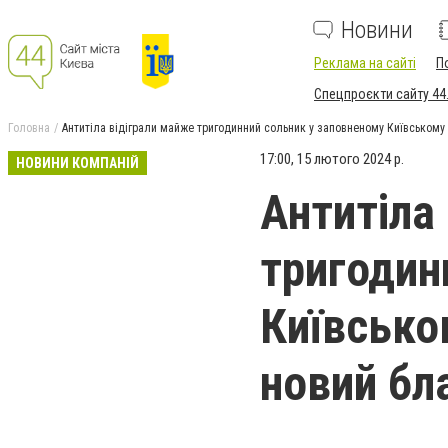
Новини
Реклама на сайті
П
Спецпроєкти сайту 44
Головна
Антитіла відіграли майже тригодинний сольник у заповненому Київському 
17:00, 15 лютого 2024 р.
НОВИНИ КОМПАНІЙ
Антитіла
тригодин
Київсько
новий бла