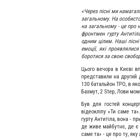
«Через пісні ми намагал
загальному. На особисто
на загальному - це про н
фронтмен гурту Антитіла
одним цілим. Наші пісн
емоції, які проявлялися
боротися за свою свобод
Цього вечора в Києві в
представили на другий 
130 батальйон ТРО, в яко
Бахмут, 2 Step, Лови мом
Був для гостей концерт
відеокліпу «Ти саме та»
гурту Антитіла, вона - пр
де живе майбутнє, де є 
саме та» - це про ту, яку