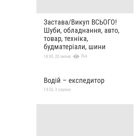
Застава/Викуп ВСЬОГО!
Шуби, обладнання, авто,
товар, техніка,
будматеріали, шини
764
18:00, 20 липня
Водій – експедитор
14:50, 3 серпня