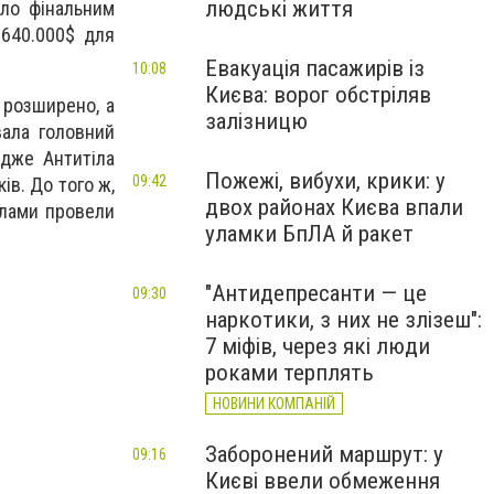
людські життя
ало фінальним
 640.000$ для
Евакуація пасажирів із
10:08
Києва: ворог обстріляв
 розширено, а
залізницю
вала головний
адже Антитіла
Пожежі, вибухи, крики: у
09:42
ів. До того ж,
двох районах Києва впали
ілами провели
уламки БпЛА й ракет
"Антидепресанти — це
09:30
наркотики, з них не злізеш":
7 міфів, через які люди
роками терплять
НОВИНИ КОМПАНІЙ
Заборонений маршрут: у
09:16
Києві ввели обмеження