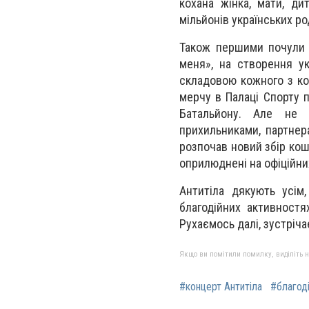
кохана жінка, мати, дит
мільйонів українських ро
Також першими почули г
меня», на створення ук
складовою кожного з кон
мерчу в Палаці Спорту п
Батальйону. Але не 
прихильниками, партнер
розпочав новий збір кош
оприлюднені на офіційних
Антитіла дякують усім
благодійних активност
Рухаємось далі, зустріча
Якщо ви помітили помилку, виділіть нео
#концерт Антитіла
#благоді