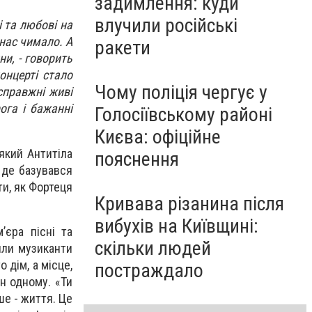
задимлення: куди
влучили російські
і та любові на
 нас чимало. А
ракети
ни, - говорить
онцерті стало
Чому поліція чергує у
справжні живі
ога і бажанні
Голосіївському районі
Києва: офіційне
який Антитіла
пояснення
 де базувався
ти, як Фортеця
Кривава різанина після
вибухів на Київщині:
’єра пісні та
скільки людей
или музиканти
о дім, а місце,
постраждало
н одному. «Ти
ше - життя. Це