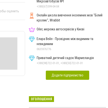
Мікроавтобусів №1
+380(67)599-04-04
тобы оценить
Онлайн школа вивчення іноземних мов "Білий
кролик", Wrabbit
Oiler, мережа автосервісів у Києві
Елара Вейл - Провідник між видимим та
невидимим
0635976776
Приватний дитячий садок Мармеландія
+380(98)722-01-01, +380(50)722-01-01
Додати підприємство
ОГОЛОШЕННЯ