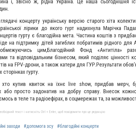
ина і, звісно ж, рідна Україна. Це наша сьогоднішня іст
дин.
лядачі концерту українську версію старого хіта колект
раїнської лірики до якого гурт надихнула Марічка Пад
цертів гурту є благодійна мета. Частина коштів з придбан
іде на підтримку дітей загиблих побратимів рідного для А
обмежуючись цим,Благодійний Фонд «Антитіла» раз
ами та відповідальним бізнесом, який поділяє цінності к
тів на FPV-дрони, а також катери для ГУР.Результати обов
 сторінках гурту.
, хто купив квиток на їхнє live show, придбав мерч, 
ях або просто задонатив на добру справу. Внесок кожн
ємось в теле та радіоефірах, в соцмережах та, за можливост
бхідний текст і натисніть Ctrl + Enter, щоб повідомити про це редакцію
йні заходи
#допомога зсу
#благодійні концерти