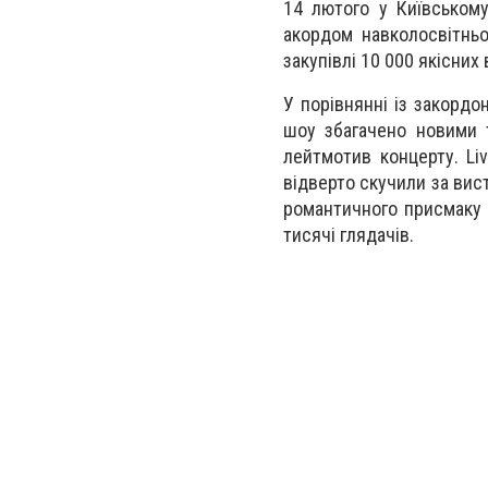
14 лютого у Київському
акордом навколосвітньо
закупівлі 10 000 якісних
У порівнянні із закорд
шоу збагачено новими т
лейтмотив концерту. L
відверто скучили за висту
романтичного присмаку 
тисячі глядачів.