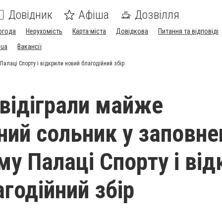
Довідник
Афіша
Дозвілля
огода
Нерухомість
Карта міста
Довідкова
Питання та відповіді
.ua
Вакансії
Палаці Спорту і відкрили новий благодійний збір
 відіграли майже
ний сольник у заповн
му Палаці Спорту і від
годійний збір