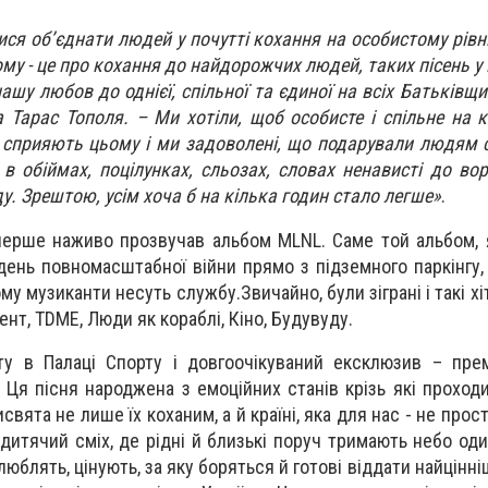
ися об’єднати людей у почутті кохання на особистому рівн
му - це про кохання до найдорожчих людей, таких пісень у
ашу любов до однієї, спільної та єдиної на всіх Батьківщи
 Тарас Тополя. – Ми хотіли, щоб особисте і спільне на к
і сприяють цьому і ми задоволені, що подарували людям 
 в обіймах, поцілунках, сльозах, словах ненависті до вор
у. Зрештою, усім хоча б на кілька годин стало легше»
.
перше наживо прозвучав альбом MLNL. Саме той альбом, 
день повномасштабної війни прямо з підземного паркінгу,
му музиканти несуть службу.Звичайно, були зіграні і такі хі
ент, TDME, Люди як кораблі, Кіно, Будувуду.
у в Палаці Спорту і довгоочікуваний ексклюзив – прем
. Ця пісня народжена з емоційних станів крізь які проход
исвята не лише їх коханим, а й країні, яка для нас - не прост
дитячий сміх, де рідні й близькі поруч тримають небо оди
 люблять, цінують, за яку боряться й готові віддати найцінні