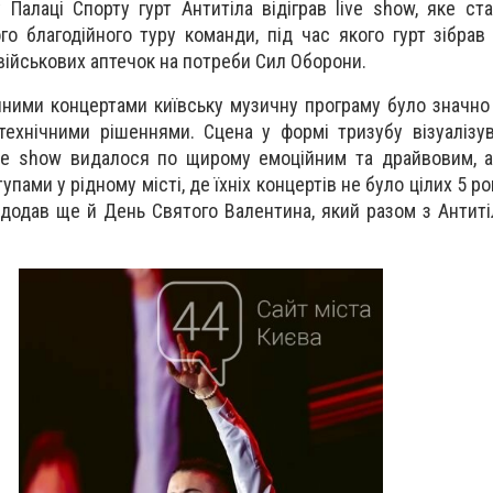
 Палаці Спорту гурт Антитіла відіграв live show, яке ст
го благодійного туру команди, під час якого гурт зібрав
 військових аптечок на потреби Сил Оборони.
онними концертами київську музичну програму було значно
ехнічними рішеннями. Сцена у формі тризубу візуалізу
ive show видалося по щирому емоційним та драйвовим, 
пами у рідному місті, де їхніх концертів не було цілих 5 рок
додав ще й День Святого Валентина, який разом з Антит