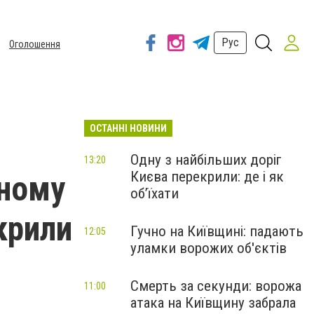
Рус
Оголошення
ОСТАННІ НОВИНИ
Одну з найбільших доріг
13:20
Києва перекрили: де і як
еному
об’їхати
крили
Гучно на Київщині: падають
12:05
уламки ворожих об'єктів
Смерть за секунди: ворожа
11:00
атака на Київщину забрала