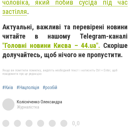
чоловіка, який
побив сусіда під час
застілля
.
Актуальні, важливі та перевірені новини
читайте в нашому Telegram-каналі
"Головні новини Києва – 44.ua".
Скоріше
долучайтесь, щоб нічого не пропустити.
Якщо ви помітили помилку, виділіть необхідний текст і натисніть Ctrl + Enter, щоб
повідомити про це редакцію
#Київ
#Нацполіція
#розбій
Колісніченко Олександра
Журналістка
0,0