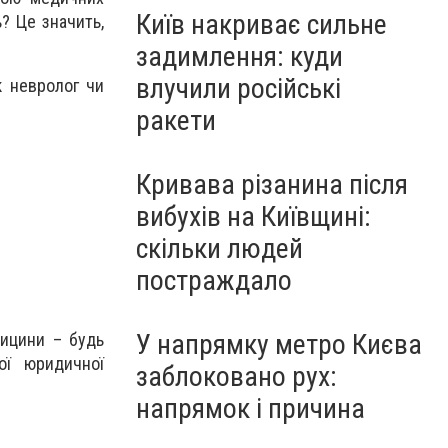
Київ накриває сильне
ь? Це значить,
задимлення: куди
влучили російські
як невролог чи
ракети
Кривава різанина після
вибухів на Київщині:
скільки людей
постраждало
У напрямку метро Києва
дицини – будь
ої юридичної
заблоковано рух:
напрямок і причина