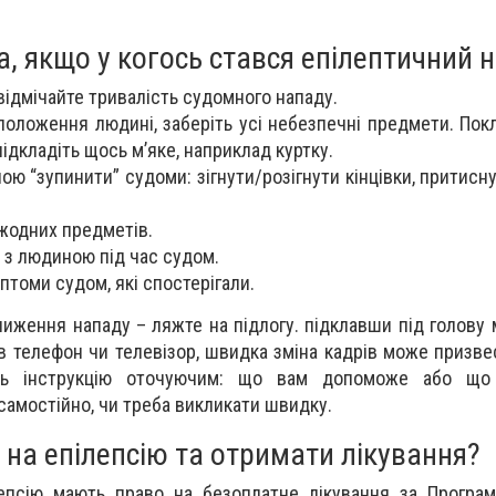
 якщо у когось стався епілептичний 
 відмічайте тривалість судомного нападу.
положення людині, заберіть усі небезпечні предмети. Пок
 підкладіть щось м’яке, наприклад куртку.
ою “зупинити” судоми: зігнути/розігнути кінцівки, притис
 жодних предметів.
 з людиною під час судом.
птоми судом, які спостерігали.
иження нападу – ляжте на підлогу. підклавши під голову 
 в телефон чи телевізор, швидка зміна кадрів може призве
ть інструкцію оточуючим: що вам допоможе або що
амостійно, чи треба викликати швидку.
 на епілепсію та отримати лікування?
ілепсію мають право на безоплатне лікування за Прогр