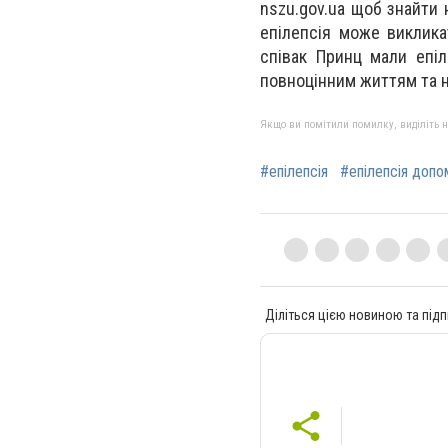
nszu.gov.ua щоб знайти
епілепсія може виклика
співак Принц мали епі
повноцінним життям та н
Якщо ви помітили помилку, виділіть нео
#епілепсія
#епілепсія допо
Діліться цією новиною та підп