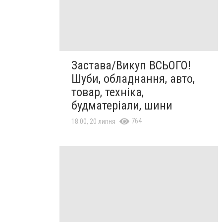
Застава/Викуп ВСЬОГО!
Шуби, обладнання, авто,
товар, техніка,
будматеріали, шини
764
18:00, 20 липня