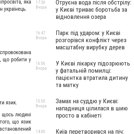
іпросвіта, яка
Отруєна вода після обстрілу:
17:30
Вчора
н українець.
у Києві триває боротьба за
відновлення озера
Парк під ударом: у Києві
16:47
Вчора
розгорівся конфлікт через
масштабну вирубку дерев
 спровокована
, що робити у
У Києві лікарку підозрюють
16:06
Вчора
у фатальній помилці:
пацієнтка втратила дитину
та матку
Замах на суддю у Києві:
15:50
ти язик.
Вчора
нападниця цілилася в шию
и щось людині
просто в кабінеті
того, що язик
встановлений
Київ перетворився на піч:
14:00