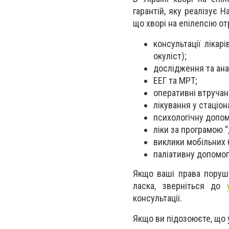
гарантій, яку реалізує 
що хворі на епілепсію о
консультації лікар
окуліст);
дослідження та ана
ЕЕГ та МРТ;
оперативні втручан
лікування у стаціона
психологічну допомо
ліки за програмою 
виклики мобільних 
паліативну допомог
Якщо ваші права поруш
ласка, зверніться до
консультації.
Якщо ви підозоюєте, що у