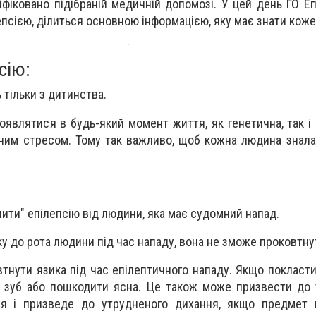
іфіковано підібраній медичній допомозі. У цей день ГО Еп
псією, ділиться основною інформацією, яку має знати коже
сію:
 тільки з дитинства.
оявлятися в будь-який момент життя, як генетична, так і
ним стресом. Тому так важливо, щоб кожна людина знала
ити" епілепсію від людини, яка має судомний напад.
у до рота людини під час нападу, вона не зможе проковтну
тнути язика під час епілептичного нападу. Якщо покласт
 зуб або пошкодити ясна. Це також може призвести до 
ря і призведе до утрудненого дихання, якщо предмет 