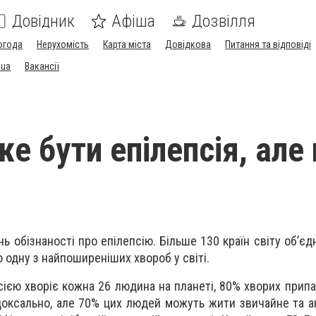
Довідник
Афіша
Дозвілля
огода
Нерухомість
Карта міста
Довідкова
Питання та відповіді
.ua
Вакансії
е бути епілепсія, але 
нь обізнаності про епілепсію. Більше 130 країн світу об’є
 одну з найпоширеніших хвороб у світі.
ією хворіє кожна 26 людина на планеті, 80% хворих припад
оксально, але 70% цих людей можуть жити звичайне та а