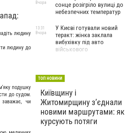
Вчора
сонце розігріло вулиці до
небезпечних температур
напад:
У Києві готували новий
13:31
ладіть людину
Вчора
теракт: жінка заклала
вибухівку під авто
нути людину до
військового
ТОП НОВИНИ
м’яку подушку
Київщину і
сти до судом.
Житомирщину з’єднали
 заважає, чи
новими маршрутами: як
курсують потяги
амою медичних