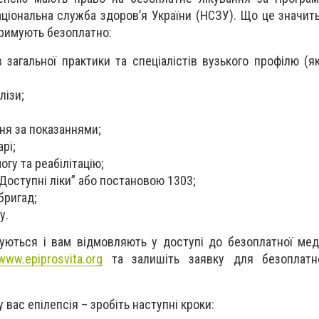
Національна служба здоров’я України (НСЗУ). Що це значит
тримують безоплатно:
ів загальної практики та спеціалістів вузького профілю (
лізи;
ня за показаннями;
рі;
гу та реабілітацію;
“Доступні ліки” або постановою 1303;
бригад;
у.
уються і вам відмовляють у доступі до безоплатної ме
www.epiprosvita.org
та залишіть заявку для безоплатн
 вас епілепсія – зробіть наступні кроки: