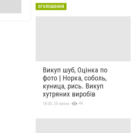
ОГОЛОШЕННЯ
Викуп шуб, Оцінка по
фото | Норка, соболь,
куница, рись. Викуп
хутряних виробів
44
18:00, 20 липня