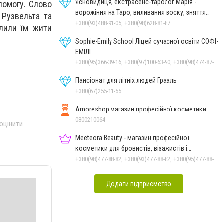
Ясновидиця, екстрасенс-таролог Марія -
помогу. Слово
ворожіння на Таро, виливання воску, зняття
 Рузвельта та
порчі, постановка
+380(93)488-91-05, +380(98)628-81-87
олили їм жити
Sophie-Emily School Ліцей сучасної освіти СОФІ-
ЕМІЛІ
+380(95)366-39-16, +380(97)100-63-90, +380(98)474-87-19
Пансіонат для літніх людей Грааль
+380(67)255-11-55
Amoreshop магазин професійної косметики
0800210064
 оцінити
Meeteora Beauty - магазин професійної
косметики для бровистів, візажистів і
ламімейкерів
+380(98)477-88-82, +380(93)477-88-82, +380(95)477-88-82
Додати підприємство