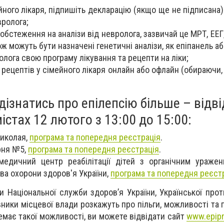
йного лікаря, підпишіть декларацію (якщо ще не підписана
ролога;
обстеження на аналізи від невролога, зазвичай це МРТ, ЕЕГ,
кож можуть бути назначені генетичні аналізи, як епіпанель аб
олога свою програму лікування та рецепти на ліки;
рецептів у сімейного лікаря онлайн або офлайн (обираючи,
дізнатись про епілепсію більше – відв
істах 12 лютого з 13:00 до 15:00:
Миколая,
програма та попередня реєстрація
.
арня №5,
програма та попередня реєстрація
.
 медичний центр реабілітації дітей з органічним ураже
ва охорони здоров'я України,
програма та попередня реєст
 Національної служби здоров’я України, Української прот
вники місцевої влади розкажуть про пільги, можливості та
емає такої можливості, ви можете відвідати сайт
www.epipr