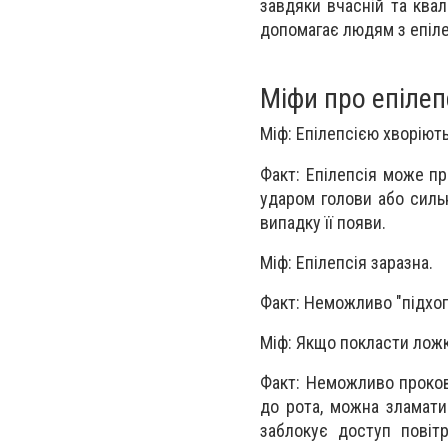
завдяки вчасній та квал
допомагає людям з епіле
Міфи про епілеп
Міф: Епілепсією хворіють
Факт: Епілепсія може пр
ударом голови або силь
випадку її появи.
Міф: Епілепсія заразна.
Факт: Неможливо "підхоп
Міф: Якщо покласти ложк
Факт: Неможливо проков
до рота, можна зламати
заблокує доступ повіт