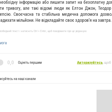
 необхідну інформацію або лишити запит на безоплатну до
ти тривогу, але такі відомі люди як Елтон Джон, Теодор
лепсію. Своєчасна та стабільна медична допомога дозв
адихати мільйони. Не відкладайте своє здоров’я на завтра.
бхідний текст і натисніть Ctrl + Enter, щоб повідомити про це редакцію
мога
0,0
Оцініть першим
Авторизуйтесь
, щоб
исуйтесь на наші канали