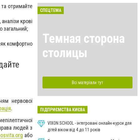
) та отримайте
СПЕЦТЕМА
 аналізи крові
о загальний;
Темная сторона
 як комфортно
столицы
ідайте
Всі матеріали тут
нням нервової
рація
.
ПІДПРИЄМСТВА КИЄВА
иепілептичної
VIXON SCHOOL - інтегровані онлайн-курси для
 права людей з
дітей віком від 4 до 11 років
osvita.org
або