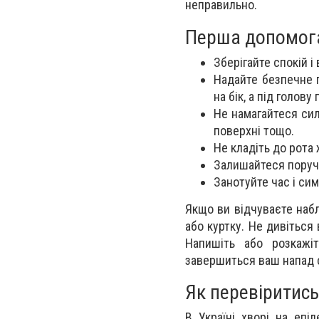
неправильно.
Перша допомога,
Зберігайте спокій і
Надайте безпечне 
на бік, а під голову
Не намагайтеся сил
поверхні тощо.
Не кладіть до рота
Залишайтеся поруч
Занотуйте час і сим
Якщо ви відчуваєте набл
або куртку. Не дивіться
Напишіть або розкажі
завершиться ваш напад с
Як перевіритись
В Україні хворі на еп