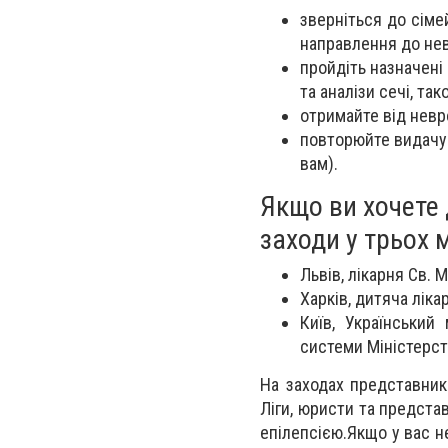
зверніться до сіме
направлення до нев
пройдіть назначені 
та аналізи сечі, та
отримайте від невр
повторюйте видачу 
вам).
Якщо ви хочете 
заходи у трьох м
Львів, лікарня Св. 
Харків, дитяча лік
Київ, Український
системи Міністерст
На заходах представники
Ліги, юристи та предста
епілепсією.Якщо у вас н