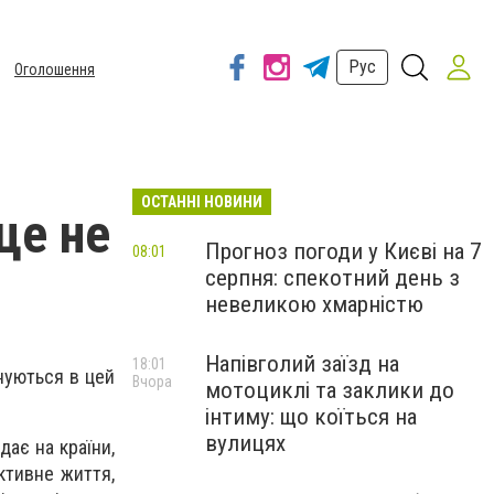
Рус
Оголошення
ОСТАННІ НОВИНИ
це не
Прогноз погоди у Києві на 7
08:01
серпня: спекотний день з
невеликою хмарністю
Напівголий заїзд на
18:01
днуються в цей
Вчора
мотоциклі та заклики до
інтиму: що коїться на
вулицях
ає на країни,
ктивне життя,