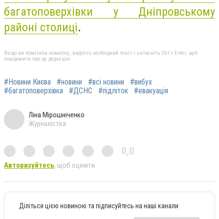
багатоповерхівки у Дніпровському
районі столиці
.
Якщо ви помітили помилку, виділіть необхідний текст і натисніть Ctrl + Enter, щоб
повідомити про це редакцію
#Новини Києва
#новини
#всі новини
#вибух
#багатоповерхівка
#ДСНС
#підліток
#евакуація
Ліна Мірошніченко
Журналістка
0,0
Авторизуйтесь
, щоб оцінити
Діліться цією новиною та підписуйтесь на наші канали