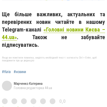
Ще більше важливих, актуальних та
перевірених новин читайте в нашому
Telegram-каналі
«Головні новини Києва –
44.ua»
. Також не забувайте
підписуватись.
Якщо ви помітили помилку, виділіть необхідний текст і натисніть Ctrl + Enter, щоб
повідомити про це редакцію
#Київ
#новини
Марченко Катерина
Головна редакторка 44.ua
0,0