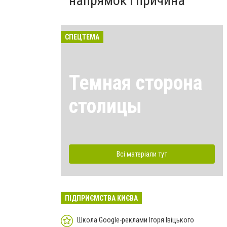
напрямок і причина
СПЕЦТЕМА
Темная сторона
столицы
Всі матеріали тут
ПІДПРИЄМСТВА КИЄВА
Школа Google-реклами Ігоря Івіцького