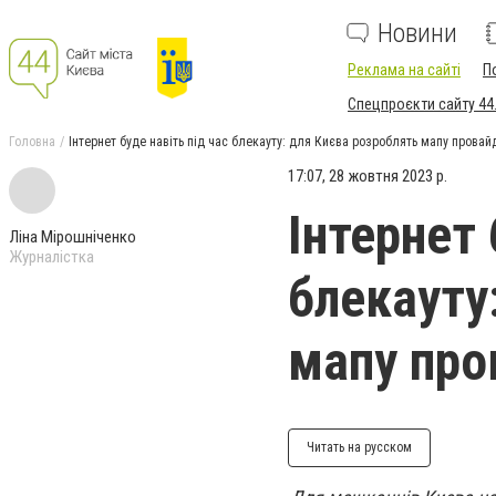
Новини
Реклама на сайті
П
Спецпроєкти сайту 44
Головна
Інтернет буде навіть під час блекауту: для Києва розроблять мапу провай
17:07, 28 жовтня 2023 р.
Інтернет 
Ліна Мірошніченко
Журналістка
блекауту
мапу про
Читать на русском