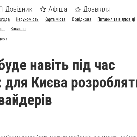
Довідник
Афіша
Дозвілля
огода
Нерухомість
Карта міста
Довідкова
Питання та відповіді
.ua
Вакансії
дерів
буде навіть під час
: для Києва розроблят
вайдерів