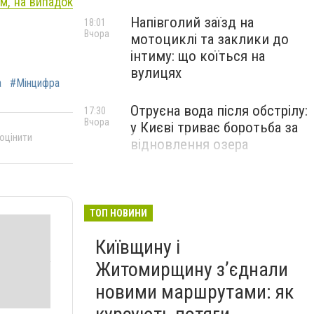
м, на випадок
Напівголий заїзд на
18:01
Вчора
мотоциклі та заклики до
інтиму: що коїться на
вулицях
а
#Мінцифра
Отруєна вода після обстрілу:
17:30
Вчора
у Києві триває боротьба за
 оцінити
відновлення озера
ТОП НОВИНИ
Київщину і
Житомирщину з’єднали
новими маршрутами: як