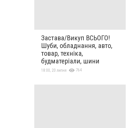
Застава/Викуп ВСЬОГО!
Шуби, обладнання, авто,
товар, техніка,
будматеріали, шини
764
18:00, 20 липня