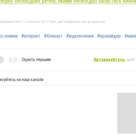
обірку необхідних речей, якими необхідно запастись кияна
бхідний текст і натисніть Ctrl + Enter, щоб повідомити про це редакцію
сі новини
#інтернет
#блекаут
#відключення
#провайдер
#мап
0,0
Оцініть першим
Авторизуйтесь
, щоб
исуйтесь на наші канали