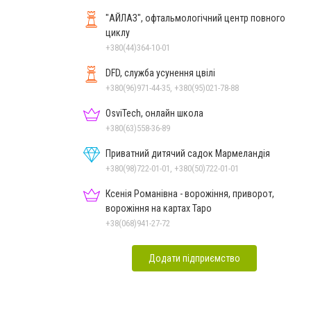
"АЙЛАЗ", офтальмологічний центр повного
циклу
+380(44)364-10-01
DFD, служба усунення цвілі
+380(96)971-44-35, +380(95)021-78-88
OsviTech, онлайн школа
+380(63)558-36-89
Приватний дитячий садок Мармеландія
+380(98)722-01-01, +380(50)722-01-01
Ксенія Романівна - ворожіння, приворот,
ворожіння на картах Таро
+38(068)941-27-72
Додати підприємство