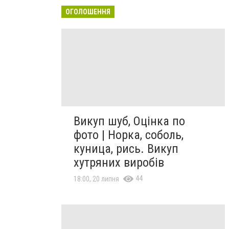
ОГОЛОШЕННЯ
Викуп шуб, Оцінка по
фото | Норка, соболь,
куница, рись. Викуп
хутряних виробів
44
18:00, 20 липня