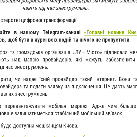
забаром розроблять мапу провайдерів, які можуть забезпе
навіть під час знеструмлень.
істерстві цифрової трансформації.
айте в нашому Telegram-каналі
«Головні новини Киє
ь, щоб бути в курсі всіх подій та нічого не пропустити.
фра та громадська організація «ЛУН Місто» підписали м
ють над мапою провайдерів, які можуть забезпечити 
під час знеструмлень.
ірити, чи надає їхній провайдер такий інтернет. Вони 
овайдера та подати заявку на підключення. Це дасть змо
ривалих знеструмлень.
 перевантажувати мобільні мережі. Адже чим більш
м довше залишатиметься стабільний мобільний зв’язок.
буде доступна мешканцям Києва.