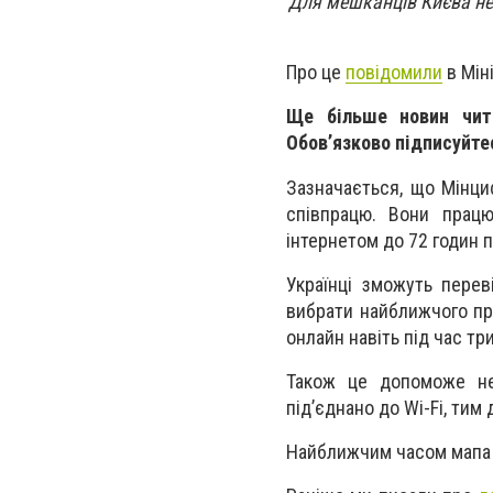
Для мешканців Києва не
Про це
повідомили
в Мін
Ще більше новин чит
Обовʼязково підписуйтес
Зазначається, що Мінци
співпрацю. Вони працю
інтернетом до 72 годин 
Українці зможуть перев
вибрати найближчого пр
онлайн навіть під час т
Також це допоможе не
підʼєднано до Wi-Fi, ти
Найближчим часом мапа 