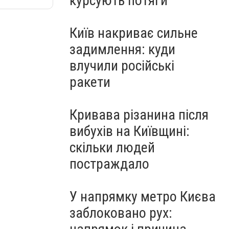
курсують потяги
Київ накриває сильне
задимлення: куди
влучили російські
ракети
Кривава різанина після
вибухів на Київщині:
скільки людей
постраждало
У напрямку метро Києва
заблоковано рух: