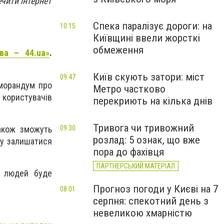
чити інтернет
Спека паралізує дороги: на
10:15
Київщині ввели жорсткі
обмеження
ва – 44.ua»
.
Київ скують затори: міст
09:47
еморандум про
Метро частково
користувачів
перекриють на кілька днів
Тривога чи тривожний
також зможуть
09:30
розлад: 5 ознак, що вже
гу залишатися
пора до фахівця
ПАРТНЕРСЬКИЙ МАТЕРІАЛ
е людей буде
Прогноз погоди у Києві на 7
08:01
серпня: спекотний день з
невеликою хмарністю