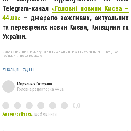
Telegram-канал
«Головні новини Києва –
44.ua»
– джерело важливих, актуальних
та перевірених новин Києва, Київщини та
України.
Якщо ви помітили помилку, виділіть необхідний текст і натисніть Ctrl + Enter, щоб
повідомити про це редакцію
#Поліція
#ДТП
Марченко Катерина
Головна редакторка 44.ua
0,0
Авторизуйтесь
, щоб оцінити