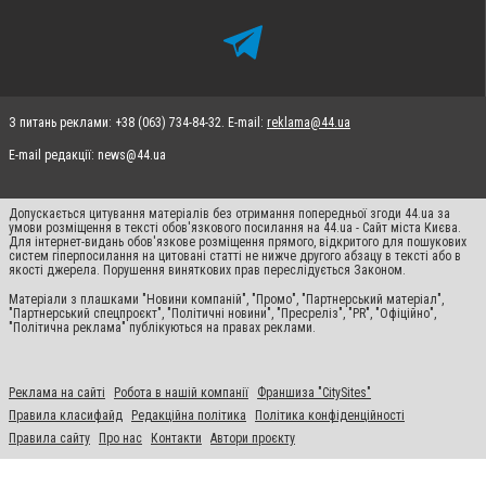
З питань реклами: +38 (063) 734-84-32. E-mail:
reklama@44.ua
E-mail редакції:
news@44.ua
Допускається цитування матеріалів без отримання попередньої згоди 44.ua за
умови розміщення в тексті обов'язкового посилання на 44.ua - Сайт міста Києва.
Для інтернет-видань обов'язкове розміщення прямого, відкритого для пошукових
систем гіперпосилання на цитовані статті не нижче другого абзацу в тексті або в
якості джерела. Порушення виняткових прав переслідується Законом.
Матеріали з плашками "Новини компаній", "Промо", "Партнерський матеріал",
"Партнерський спецпроєкт", "Політичні новини", "Пресреліз", "PR", "Офіційно",
"Політична реклама" публікуються на правах реклами.
Реклама на сайті
Робота в нашій компанії
Франшиза "CitySites"
Правила класифайд
Редакційна політика
Політика конфіденційності
Правила сайту
Про нас
Контакти
Автори проєкту